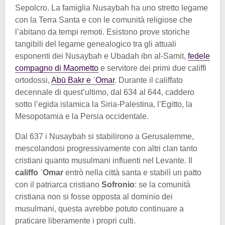
Sepolcro. La famiglia Nusaybah ha uno stretto legame
con la Terra Santa e con le comunità religiose che
l’abitano da tempi remoti. Esistono prove storiche
tangibili del legame genealogico tra gli attuali
esponenti dei Nusaybah e Ubadah ibn al-Samit,
fedele
compagno di Maometto
e servitore dei primi due califfi
ortodossi,
Abū Bakr e ʿOmar
. Durante il califfato
decennale di quest’ultimo, dal 634 al 644, caddero
sotto l’egida islamica la Siria-Palestina, l’Egitto, la
Mesopotamia e la Persia occidentale.
Dal 637 i Nusaybah si stabilirono a Gerusalemme,
mescolandosi progressivamente con altri clan tanto
cristiani quanto musulmani influenti nel Levante. Il
califfo ʿOmar
entrò nella città santa e stabilì un patto
con il patriarca cristiano
Sofronio
: se la comunità
cristiana non si fosse opposta al dominio dei
musulmani, questa avrebbe potuto continuare a
praticare liberamente i propri culti.