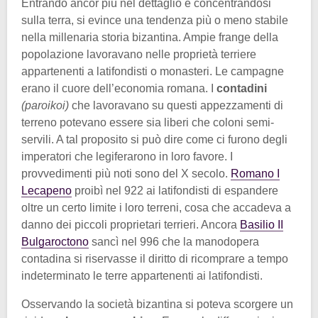
Entrando ancor più nel dettaglio e concentrandosi
sulla terra, si evince una tendenza più o meno stabile
nella millenaria storia bizantina. Ampie frange della
popolazione lavoravano nelle proprietà terriere
appartenenti a latifondisti o monasteri. Le campagne
erano il cuore dell’economia romana. I
contadini
(paroikoi)
che lavoravano su questi appezzamenti di
terreno potevano essere sia liberi che coloni semi-
servili. A tal proposito si può dire come ci furono degli
imperatori che legiferarono in loro favore. I
provvedimenti più noti sono del X secolo.
Romano I
Lecapeno
proibì nel 922 ai latifondisti di espandere
oltre un certo limite i loro terreni, cosa che accadeva a
danno dei piccoli proprietari terrieri. Ancora
Basilio II
Bulgaroctono
sancì nel 996 che la manodopera
contadina si riservasse il diritto di ricomprare a tempo
indeterminato le terre appartenenti ai latifondisti.
Osservando la società bizantina si poteva scorgere un