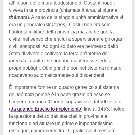
all’infuori delle mura teodosiane di Costantinopoli
viveva in una provincia (chiamata
théma
, al plurale
thémata
). A capo della singola unità amministrativa vi
era un generale (
stratēgós
). Costui non era solo
l’autorità militare della provincia ma anche quella
civile, nel senso che era lui a supervisionare gli organi
civili sottoposti. Ad ogni soldato era permesso dallo
Stato di vivere e coltivare la terra all’interno dei
thémata
, a patto che ognuno mantenesse fede ai
propri obblighi. Obblighi che poi, nel sistema romano,
ricadevano automaticamente sui discendenti.
È importante fornire un quadro generico sul sistema
dei
thémata
perché è in parte grazie ad esso se
l’Impero romano d’Oriente sopravvisse dal VII secolo
(
da quando Eraclio lo implementò
) fino al 1453. Inoltre
la questione dei soldati stanziati in provincia è
funzionale ad attuare un primo e importantissimo
distinguo; chiaramente tra chi praticava il mestiere