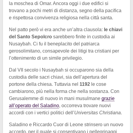
la moschea di Omar. Ancora oggi i due edifici si
trovano a pochi metri di distanza, segno della pacifica
e rispettosa convivenza religiosa nella città santa.
Nel patto però vi era anche un’altra clausola:
le chiavi
del Santo Sepolcro
sarebbero finite in custodia ai
Nusaybah. Ci fu il beneplacito del patriarca
gerosolimitano, consapevole dei litigi tra cristiani per
l’ottenimento di un simile privilegio.
Dal VII secolo i Nusaybah si occuparono sia della
custodia delle sacri chiavi, sia dell’apertura del
portone della chiesa. Tuttavia nel
1192
le cose
cambiarono, più nella forma che nella sostanza. Con
Gerusalemme di nuovo in mani musulmane
grazie
all’operato del Saladino
, occorreva trovare nuovi
accordi con i vertici politici dell’
Universitas Christiana
.
Saladino e Riccardo Cuor di Leone strinsero un nuovo
accordo, per il quale si consentivano i pellegrinaggi