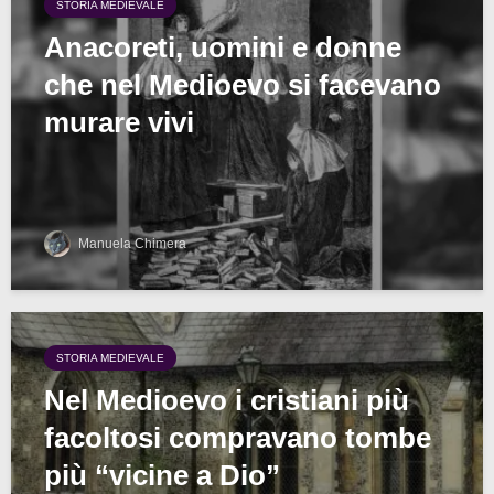
STORIA MEDIEVALE
Anacoreti, uomini e donne
che nel Medioevo si facevano
murare vivi
Manuela Chimera
STORIA MEDIEVALE
Nel Medioevo i cristiani più
facoltosi compravano tombe
più “vicine a Dio”