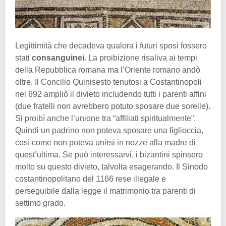
Legittimità che decadeva qualora i futuri sposi fossero
stati
consanguinei
. La proibizione risaliva ai tempi
della Repubblica romana ma l’Oriente romano andò
oltre. Il Concilio Quinisesto tenutosi a Costantinopoli
nel 692 ampliò il divieto includendo tutti i parenti affini
(due fratelli non avrebbero potuto sposare due sorelle).
Si proibì anche l’unione tra “affiliati spiritualmente”.
Quindi un padrino non poteva sposare una figlioccia,
così come non poteva unirsi in nozze alla madre di
quest’ultima. Se può interessarvi, i bizantini spinsero
molto su questo divieto, talvolta esagerando. Il Sinodo
costantinopolitano del 1166 rese illegale e
perseguibile dalla legge il matrimonio tra parenti di
settimo grado.