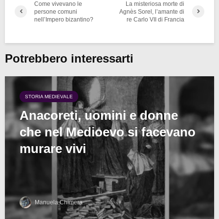
Come vivevano le
La misteriosa morte di
persone comuni
Agnès Sorel, l’amante di
nell’Impero bizantino?
re Carlo VII di Francia
Potrebbero interessarti
STORIA MEDIEVALE
Anacoreti, uomini e donne
che nel Medioevo si facevano
murare vivi
Manuela Chimera