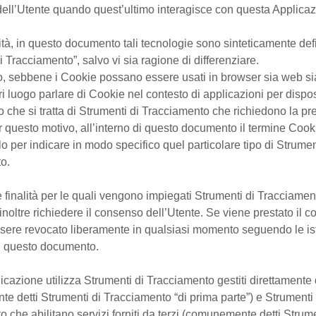
dell’Utente quando quest’ultimo interagisce con questa Applicaz
tà, in questo documento tali tecnologie sono sinteticamente defi
i Tracciamento”, salvo vi sia ragione di differenziare.
, sebbene i Cookie possano essere usati in browser sia web sia
i luogo parlare di Cookie nel contesto di applicazioni per disposi
che si tratta di Strumenti di Tracciamento che richiedono la pr
 questo motivo, all’interno di questo documento il termine Cook
olo per indicare in modo specifico quel particolare tipo di Strume
o.
 finalità per le quali vengono impiegati Strumenti di Tracciamen
inoltre richiedere il consenso dell’Utente. Se viene prestato il 
sere revocato liberamente in qualsiasi momento seguendo le ist
n questo documento.
cazione utilizza Strumenti di Tracciamento gestiti direttamente 
 detti Strumenti di Tracciamento “di prima parte”) e Strumenti 
 che abilitano servizi forniti da terzi (comunemente detti Strume