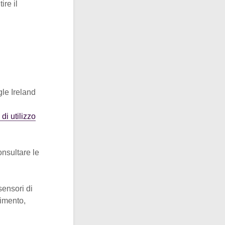
ire il
le Ireland
 di utilizzo
onsultare le
 sensori di
rimento,