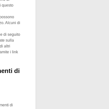
i questo
i possono
zo. Alcuni di
e di seguito
ate sulla
i altri
amite i link
enti di
menti di