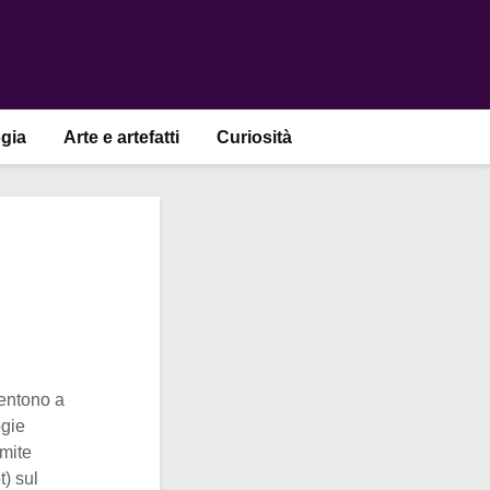
gia
Arte e artefatti
Curiosità
sentono a
ogie
amite
t) sul