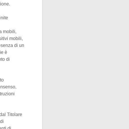
ione.
nite
 mobili,
tivi mobili,
esenza di un
ie è
nto di
to
consenso,
ruzioni
dal Titolare
di
nti di