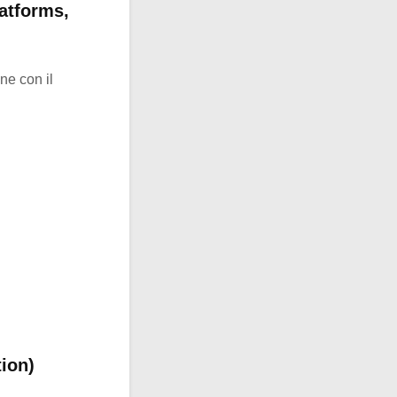
latforms,
ne con il
tion)