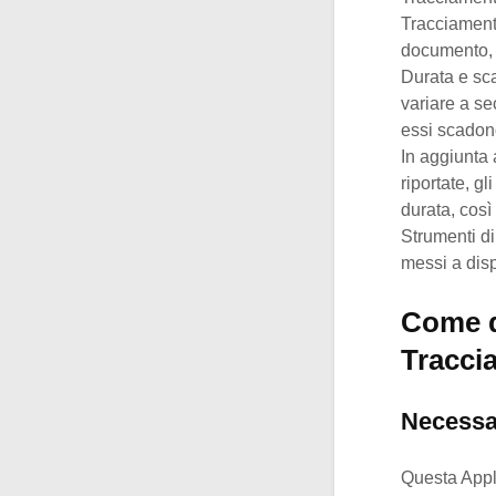
Tracciamento
documento, t
Durata e sca
variare a se
essi scadono
In aggiunta 
riportate, g
durata, così
Strumenti di 
messi a disp
Come q
Tracci
Necessa
Questa Appli