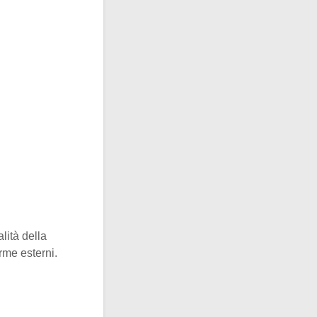
lità della
rme esterni.