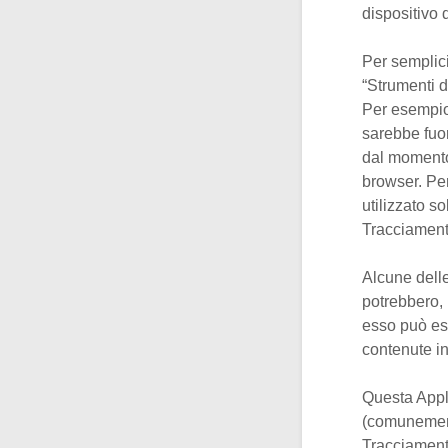
dispositivo 
Per semplici
“Strumenti d
Per esempio
sarebbe fuor
dal momento 
browser. Per
utilizzato s
Tracciament
Alcune delle
potrebbero, 
esso può es
contenute i
Questa Appli
(comunemente
Tracciamento