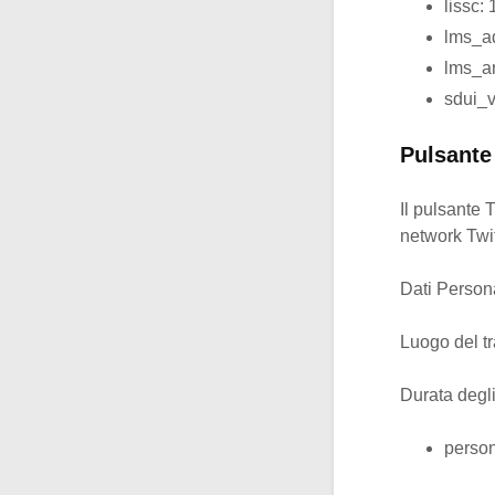
lissc:
lms_a
lms_an
sdui_v
Pulsante 
Il pulsante T
network Twitt
Dati Personal
Luogo del tr
Durata degl
person