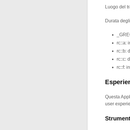
Luogo del tr
Durata degl
_GREC
rc::a: 
rc::b:
rc::c:
rc::f: 
Esperie
Questa Appli
user experie
Strumenti