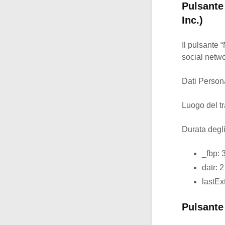
Pulsante
Inc.)
Il pulsante 
social netwo
Dati Personal
Luogo del tr
Durata degl
_fbp: 
datr: 
lastEx
Pulsante 