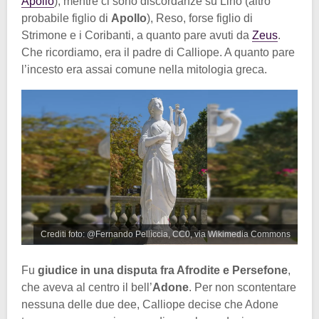
Apollo
), mentre ci sono discordanze su Lino (altro
probabile figlio di
Apollo
), Reso, forse figlio di
Strimone e i Coribanti, a quanto pare avuti da
Zeus
.
Che ricordiamo, era il padre di Calliope. A quanto pare
l’incesto era assai comune nella mitologia greca.
Crediti foto: @Fernando Pelliccia, CC0, via Wikimedia Commons
Fu
giudice in una disputa fra Afrodite e Persefone
,
che aveva al centro il bell’
Adone
. Per non scontentare
nessuna delle due dee, Calliope decise che Adone