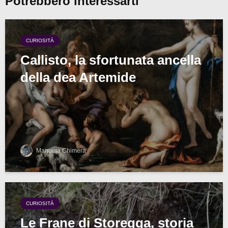
Potrebbero interessarti
CURIOSITÀ
Callisto, la sfortunata ancella
della dea Artemide
Manuela Chimera
CURIOSITÀ
Le Frane di Storegga, storia