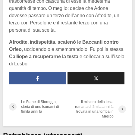
trascorresse con ciascuna di esse la medesima
quantità di tempo. O meglio: decise che Adone
dovesse passare un terzo dell’anno con Afrodite, un
terzo con Persefone e il restante terzo con una
persona di sua scelta.
Afrodite, indispettita, scatenò le Baccanti contro
Orfeo
, uccidendolo e smembrandolo. Fu poi la stessa
Calliope a recuperarne la testa
e collocarla sull’isola
di Lesbo.
Le Frane di Storegga,
Il mistero della testa
storia di uno tsunami di
romana di 2mila anni fa
8mila anni fa
trovata in una tomba in
Mesico