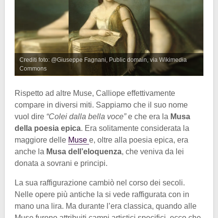
Crediti foto: @Giuseppe Fagnani, Public domain, via Wikimedia
Commons
Rispetto ad altre Muse, Calliope effettivamente
compare in diversi miti. Sappiamo che il suo nome
vuol dire
“Colei dalla bella voce”
e che era la
Musa
della poesia epica
. Era solitamente considerata la
maggiore delle
Muse
e, oltre alla poesia epica, era
anche la
Musa dell’eloquenza
, che veniva da lei
donata a sovrani e principi.
La sua raffigurazione cambiò nel corso dei secoli.
Nelle opere più antiche la si vede raffigurata con in
mano una lira. Ma durante l’era classica, quando alle
Muse furono attribuiti campi artistici specifici, ecco che