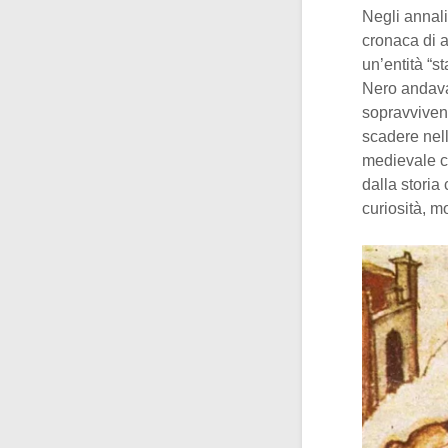
Negli annali 
cronaca di a
un’entità “s
Nero andava 
sopravvivenz
scadere nell
medievale co
dalla storia
curiosità, m