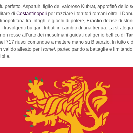
fu perfetto. Asparuh, figlio del valoroso Kubrat, approfittò dello 
litare di
Costantinopoli
per razziare i territori romani oltre il Dan
inopolitana tra intrighi e giochi di potere,
Eraclio
decise di stri
i travolgenti bulgari: tributi in cambio di una tregua. La strategi
 non resse all’urto dei musulmani guidati dal genio bellico di
Tar
nel 717 riuscì comunque a mettere mano su Bisanzio. In tutto ciò
n valido alleato per i
romei
, partecipando a battaglie e limitando
bile.