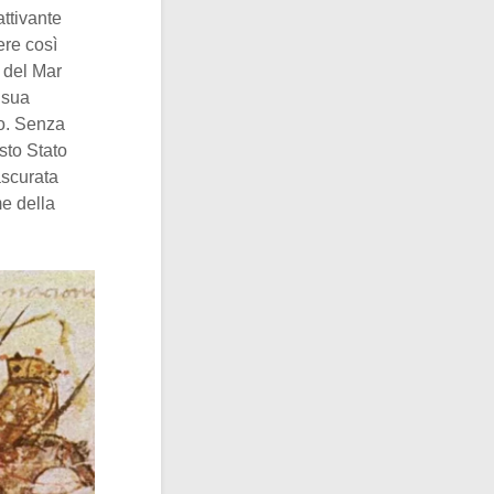
ttivante
ere così
e del Mar
 sua
io. Senza
sto Stato
ascurata
me della