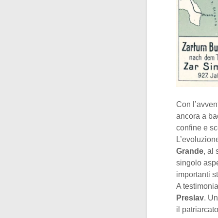
Con l’avven
ancora a ba
confine e sc
L’evoluzione
Grande
, al
singolo aspe
importanti st
A testimonia
Preslav
. Un
il patriarca