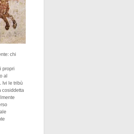
nte: chi
i propri
o al
vi le tribù
la cosiddetta
ilmente
erso
ale
nte