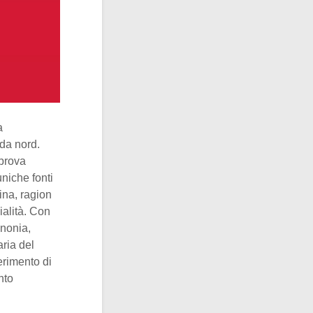
a
 da nord.
 prova
niche fonti
ina, ragion
ialità. Con
nnonia,
ria del
erimento di
nto