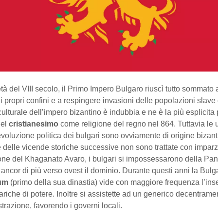
tà del VIII secolo, il Primo Impero Bulgaro riuscì tutto sommato 
i propri confini e a respingere invasioni delle popolazioni slave
culturale dell’impero bizantino è indubbia e ne è la più esplicita
del
cristianesimo
come religione del regno nel 864. Tuttavia le u
’evoluzione politica dei bulgari sono ovviamente di origine bizant
e delle vicende storiche successive non sono trattate con imparz
ione del Khaganato Avaro, i bulgari si impossessarono della Pa
ncor di più verso ovest il dominio. Durante questi anni la Bulga
um
(primo della sua dinastia) vide con maggiore frequenza l’ins
cariche di potere. Inoltre si assistette ad un generico decentrame
trazione, favorendo i governi locali.