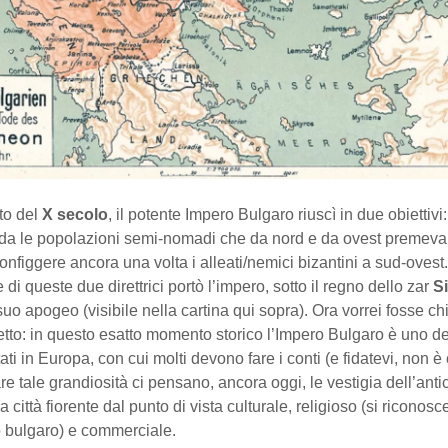
to del
X secolo
, il potente Impero Bulgaro riuscì in due obiettivi
da le popolazioni semi-nomadi che da nord e da ovest premeva
onfiggere ancora una volta i alleati/nemici bizantini a sud-ovest.
 di queste due direttrici portò l’impero, sotto il regno dello zar
S
 suo apogeo (visibile nella cartina qui sopra). Ora vorrei fosse ch
tto: in questo esatto momento storico l’Impero Bulgaro è uno de
ati in Europa, con cui molti devono fare i conti (e fidatevi, non è 
re tale grandiosità ci pensano, ancora oggi, le vestigia dell’anti
a città fiorente dal punto di vista culturale, religioso (si riconos
to bulgaro) e commerciale.