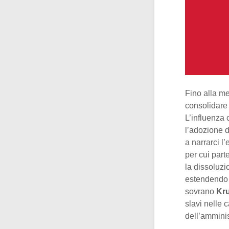
Fino alla me
consolidare 
L’influenza 
l’adozione 
a narrarci l
per cui part
la dissoluz
estendendo a
sovrano
Kr
slavi nelle 
dell’amminis