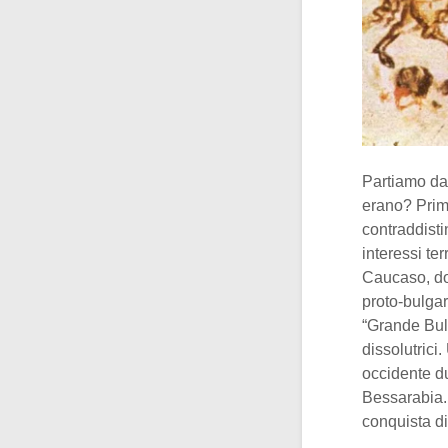
Partiamo da
erano? Prima
contraddistin
interessi ter
Caucaso, dov
proto-bulgar
“Grande Bul
dissolutrici
occidente d
Bessarabia. 
conquista d