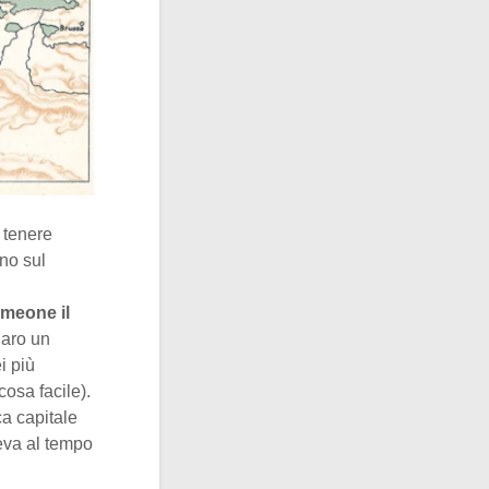
: tenere
no sul
imeone il
iaro un
i più
cosa facile).
ca capitale
ceva al tempo