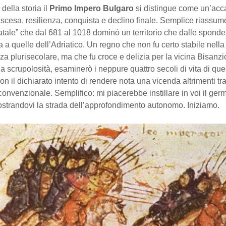
della storia il
Primo Impero Bulgaro
si distingue come un’acca
scesa, resilienza, conquista e declino finale. Semplice riassum
tatale” che dal 681 al 1018 dominò un territorio che dalle spond
a quelle dell’Adriatico. Un regno che non fu certo stabile nella
a plurisecolare, ma che fu croce e delizia per la vicina Bisanz
a scrupolosità, esaminerò i neppure quattro secoli di vita di que
n il dichiarato intento di rendere nota una vicenda altrimenti tr
 convenzionale. Semplifico: mi piacerebbe instillare in voi il ger
ostrandovi la strada dell’approfondimento autonomo. Iniziamo.