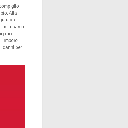
scompiglio
ubio. Alla
ngere un
a, per quanto
iq ibn
 l’impero
 i danni per