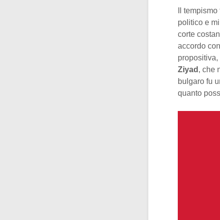
Il tempismo 
politico e mi
corte costant
accordo con 
propositiva,
Ziyad
, che 
bulgaro fu u
quanto possi