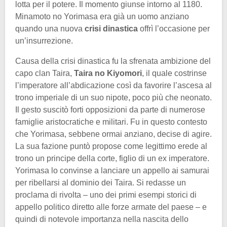
lotta per il potere. Il momento giunse intorno al 1180.
Minamoto no Yorimasa era già un uomo anziano
quando una nuova
crisi dinastica
offrì l’occasione per
un’insurrezione.
Causa della crisi dinastica fu la sfrenata ambizione del
capo clan Taira,
Taira no Kiyomori
, il quale costrinse
l’imperatore all’abdicazione così da favorire l’ascesa al
trono imperiale di un suo nipote, poco più che neonato.
Il gesto suscitò forti opposizioni da parte di numerose
famiglie aristocratiche e militari. Fu in questo contesto
che Yorimasa, sebbene ormai anziano, decise di agire.
La sua fazione puntò propose come legittimo erede al
trono un principe della corte, figlio di un ex imperatore.
Yorimasa lo convinse a lanciare un appello ai samurai
per ribellarsi al dominio dei Taira. Si redasse un
proclama di rivolta – uno dei primi esempi storici di
appello politico diretto alle forze armate del paese – e
quindi di notevole importanza nella nascita dello