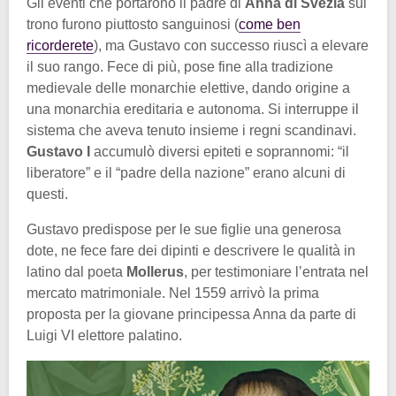
Gli eventi che portarono il padre di
Anna di Svezia
sul
trono furono piuttosto sanguinosi (
come ben
ricorderete
), ma Gustavo con successo riuscì a elevare
il suo rango. Fece di più, pose fine alla tradizione
medievale delle monarchie elettive, dando origine a
una monarchia ereditaria e autonoma. Si interruppe il
sistema che aveva tenuto insieme i regni scandinavi.
Gustavo I
accumulò diversi epiteti e soprannomi: “il
liberatore” e il “padre della nazione” erano alcuni di
questi.
Gustavo predispose per le sue figlie una generosa
dote, ne fece fare dei dipinti e descrivere le qualità in
latino dal poeta
Mollerus
, per testimoniare l’entrata nel
mercato matrimoniale. Nel 1559 arrivò la prima
proposta per la giovane principessa Anna da parte di
Luigi VI elettore palatino.