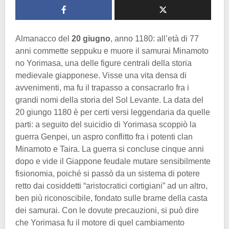
Almanacco del
20 giugno
, anno 1180: all’età di 77
anni commette seppuku e muore il samurai Minamoto
no Yorimasa, una delle figure centrali della storia
medievale giapponese. Visse una vita densa di
avvenimenti, ma fu il trapasso a consacrarlo fra i
grandi nomi della storia del Sol Levante. La data del
20 giungo 1180 è per certi versi leggendaria da quelle
parti: a seguito del suicidio di Yorimasa scoppiò la
guerra Genpei, un aspro conflitto fra i potenti clan
Minamoto e Taira. La guerra si concluse cinque anni
dopo e vide il Giappone feudale mutare sensibilmente
fisionomia, poiché si passò da un sistema di potere
retto dai cosiddetti “aristocratici cortigiani” ad un altro,
ben più riconoscibile, fondato sulle brame della casta
dei samurai. Con le dovute precauzioni, si può dire
che Yorimasa fu il motore di quel cambiamento