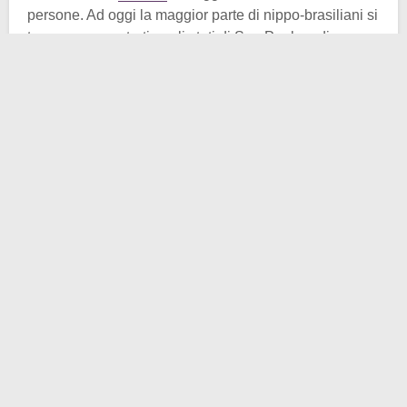
persone. Ad oggi la maggior parte di nippo-brasiliani si
trovano concentrati negli stati di San Paolo e di
Paraná.
Ma ora la domanda che sorge più spontanea è: cosa
spinse i primi giapponesi ad attraversare gli oceani per
approdare in una terra così diversa da quella natìa? La
risposta non è così semplice e riguarda le condizioni
socio-economiche di entrambe le nazioni. Partiamo
dal Brasile e vediamo come, a cavallo tra i XIX e il XX
secolo, le esportazioni di
caffè
aumentarono
vertiginosamente, ma diminuirono le disponibilità di
manodopera
. Un bel problema. Come affrontarlo?