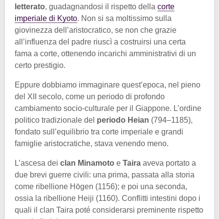
letterato
, guadagnandosi il rispetto della
corte
imperiale di Kyoto
. Non si sa moltissimo sulla
giovinezza dell’aristocratico, se non che grazie
all’influenza del padre riuscì a costruirsi una certa
fama a corte, ottenendo incarichi amministrativi di un
certo prestigio.
Eppure dobbiamo immaginare quest’epoca, nel pieno
del XII secolo, come un periodo di profondo
cambiamento socio-culturale per il Giappone. L’ordine
politico tradizionale del
periodo Heian
(794–1185),
fondato sull’equilibrio tra corte imperiale e grandi
famiglie aristocratiche, stava venendo meno.
L’ascesa dei
clan Minamoto
e
Taira
aveva portato a
due brevi guerre civili: una prima, passata alla storia
come ribellione Hōgen (1156); e poi una seconda,
ossia la ribellione Heiji (1160). Conflitti intestini dopo i
quali il clan Taira poté considerarsi preminente rispetto