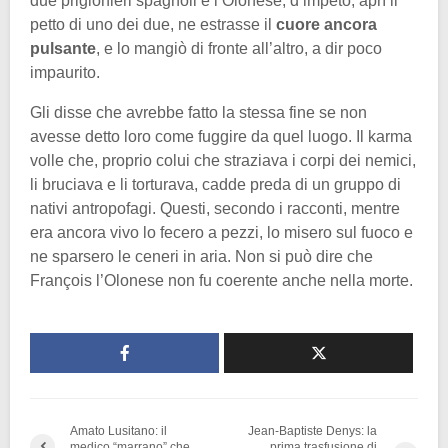
due prigionieri spagnoli e l’Olonese, d’impeto, aprì il
petto di uno dei due, ne estrasse il
cuore ancora
pulsante
, e lo mangiò di fronte all’altro, a dir poco
impaurito.
Gli disse che avrebbe fatto la stessa fine se non
avesse detto loro come fuggire da quel luogo. Il karma
volle che, proprio colui che straziava i corpi dei nemici,
li bruciava e li torturava, cadde preda di un gruppo di
nativi antropofagi. Questi, secondo i racconti, mentre
era ancora vivo lo fecero a pezzi, lo misero sul fuoco e
ne sparsero le ceneri in aria. Non si può dire che
François l’Olonese non fu coerente anche nella morte.
Amato Lusitano: il
Jean-Baptiste Denys: la
medico “marrano” che
prima trasfusione di