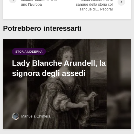
girò l’Europa
sangue della storia col
sangue di… Pecora!
Potrebbero interessarti
STORIA MODERNA
Lady Blanche Arundell, la
signora degli assedi
Manuela Chimera