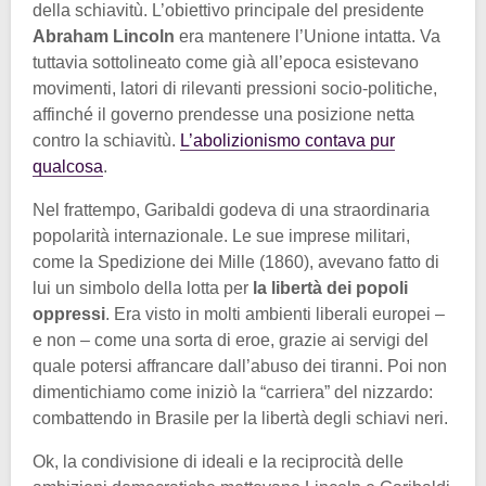
della schiavitù. L’obiettivo principale del presidente
Abraham Lincoln
era mantenere l’Unione intatta. Va
tuttavia sottolineato come già all’epoca esistevano
movimenti, latori di rilevanti pressioni socio-politiche,
affinché il governo prendesse una posizione netta
contro la schiavitù.
L’abolizionismo contava pur
qualcosa
.
Nel frattempo, Garibaldi godeva di una straordinaria
popolarità internazionale. Le sue imprese militari,
come la Spedizione dei Mille (1860), avevano fatto di
lui un simbolo della lotta per
la libertà dei popoli
oppressi
. Era visto in molti ambienti liberali europei –
e non – come una sorta di eroe, grazie ai servigi del
quale potersi affrancare dall’abuso dei tiranni. Poi non
dimentichiamo come iniziò la “carriera” del nizzardo:
combattendo in Brasile per la libertà degli schiavi neri.
Ok, la condivisione di ideali e la reciprocità delle