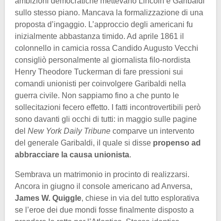
ambizioni democratiche mettevano Lincoln e Garibaldi
sullo stesso piano. Mancava la formalizzazione di una
proposta d’ingaggio. L’approccio degli americani fu
inizialmente abbastanza timido. Ad aprile 1861 il
colonnello in camicia rossa Candido Augusto Vecchi
consigliò personalmente al giornalista filo-nordista
Henry Theodore Tuckerman di fare pressioni sui
comandi unionisti per coinvolgere Garibaldi nella
guerra civile. Non sappiamo fino a che punto le
sollecitazioni fecero effetto. I fatti incontrovertibili però
sono davanti gli occhi di tutti: in maggio sulle pagine
del
New York Daily Tribune
comparve un intervento
del generale Garibaldi, il quale si disse
propenso ad
abbracciare la causa unionista
.
Sembrava un matrimonio in procinto di realizzarsi.
Ancora in giugno il console americano ad Anversa,
James W. Quiggle
, chiese in via del tutto esplorativa
se l’eroe dei due mondi fosse finalmente disposto a