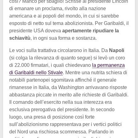
così? Manco per sbaglio! Scrisse al presidente Lincoln
di emanare un proclama, rivolto alla nazione
americana e ai popoli del mondo, in cui si sarebbe
esposto di netto sul tema abolizionista. Per Garibaldi, il
presidente USA doveva
apertamente ripudiare la
schiavitù
, in ogni sua forma e sostanza.
Le voci sulla trattativa circolarono in Italia. Da
Napoli
(si colga la rilevanza di quanto segue) si levò un coro
di 22.000 firmatari, i quali chiedevano
la permanenza
di Garibaldi nello Stivale
. Mentre una nutrita schiera di
notabili partenopei sgomitava affinché il generale
rimanesse in Italia, da Washington arrivavano risposte
abbastanza piccate in merito alle richieste di Garibaldi.
Il comando dell’esercito nella sua interezza era
esclusiva prerogativa del presidente. In secondo
luogo, una presa di posizione così forte
sull’abolizionismo rappresentava per i vertici politici
del Nord una rischiosa scommessa. Parlando in