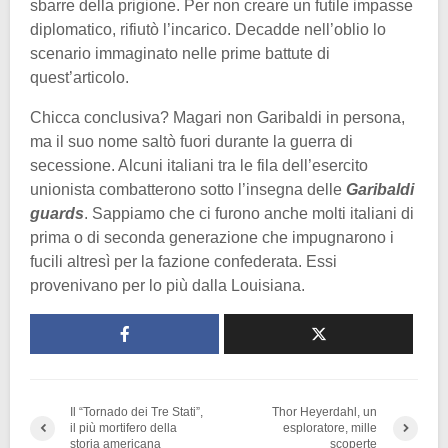
sbarre della prigione. Per non creare un futile impasse
diplomatico, rifiutò l’incarico. Decadde nell’oblio lo
scenario immaginato nelle prime battute di
quest’articolo.
Chicca conclusiva? Magari non Garibaldi in persona,
ma il suo nome saltò fuori durante la guerra di
secessione. Alcuni italiani tra le fila dell’esercito
unionista combatterono sotto l’insegna delle
Garibaldi
guards
. Sappiamo che ci furono anche molti italiani di
prima o di seconda generazione che impugnarono i
fucili altresì per la fazione confederata. Essi
provenivano per lo più dalla Louisiana.
Il “Tornado dei Tre Stati”,
Thor Heyerdahl, un
il più mortifero della
esploratore, mille
storia americana
scoperte