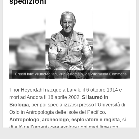
spedizioni
Crediti foto: @uncredited, Public domain, via Wikimedia Commons
Thor Heyerdahl nacque a Larvik, il 6 ottobre 1914 e
morì ad Andora il 18 aprile 2002.
Si laureò in
Biologia
, per poi specializzarsi presso l’Università di
Oslo in Antropologia delle isole del Pacifico.
Antropologo, archeologo, esploratore e regista
, si
dilettò nell’organizzare esplorazioni marittime con
imbarcazioni rudimentali per dimostrare la sua tesi in