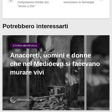
compravano tombe più
veneziano in Norvegia
“vicine a Dio”
Potrebbero interessarti
STORIA MEDIEVALE
Anacoreti, uomini e donne
che nel Medioevo si facevano
murare vivi
Manuela Chimera