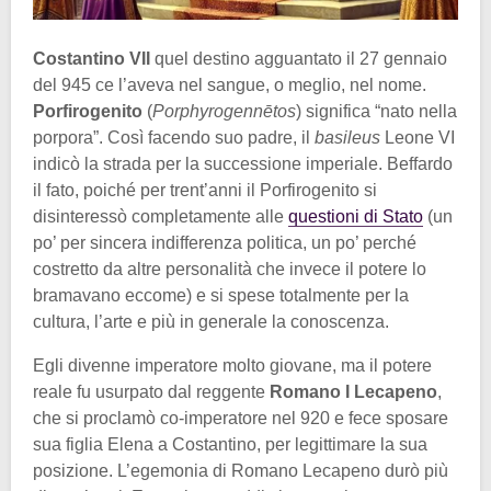
Costantino VII
quel destino agguantato il 27 gennaio
del 945 ce l’aveva nel sangue, o meglio, nel nome.
Porfirogenito
(
Porphyrogennētos
) significa “nato nella
porpora”. Così facendo suo padre, il
basileus
Leone VI
indicò la strada per la successione imperiale. Beffardo
il fato, poiché per trent’anni il Porfirogenito si
disinteressò completamente alle
questioni di Stato
(un
po’ per sincera indifferenza politica, un po’ perché
costretto da altre personalità che invece il potere lo
bramavano eccome) e si spese totalmente per la
cultura, l’arte e più in generale la conoscenza.
Egli divenne imperatore molto giovane, ma il potere
reale fu usurpato dal reggente
Romano I Lecapeno
,
che si proclamò co-imperatore nel 920 e fece sposare
sua figlia Elena a Costantino, per legittimare la sua
posizione. L’egemonia di Romano Lecapeno durò più