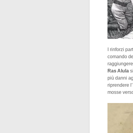
I rinforzi pa
comando del
raggiungere 
Ras Alula
s
più danni ag
riprendere l
mosse verso i