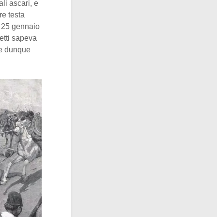
li ascari, e
e testa
l 25 gennaio
retti sapeva
se dunque