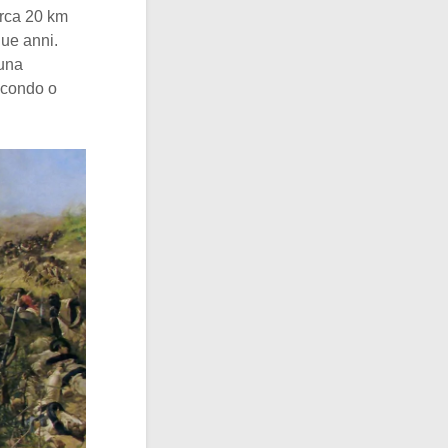
circa 20 km
due anni.
una
secondo o