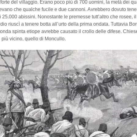
l forte del villaggio. Erano poco più di 700 uomini, la metà dei qua
vano che qualche fucile e due cannoni. Avrebbero dovuto tener
di 25.000 abissini. Nonostante le premesse tutt’altro che rosee, i
idio riuscì a tenere botta all’urto della prima ondata. Tuttavia Bo
onda spinta etiope avrebbe causato il crollo delle difese. Chie
e più vicino, quello di Moncullo.