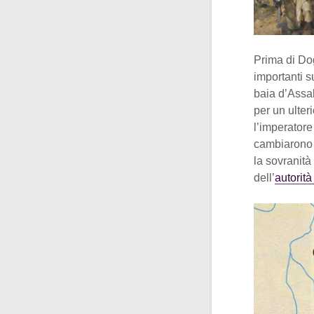
Prima di Dog
importanti s
baia d’Assa
per un ulter
l’imperatore
cambiarono q
la sovranità
dell’
autorit