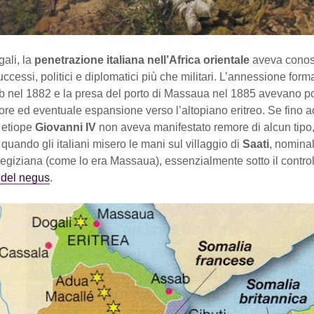
ali, la
penetrazione italiana nell’Africa orientale
aveva conos
uccessi, politici e diplomatici più che militari. L’annessione form
b nel 1882 e la presa del porto di Massaua nel 1885 avevano po
iore ed eventuale espansione verso l’altopiano eritreo. Se fino a
 etiope
Giovanni IV
non aveva manifestato remore di alcun tipo,
uando gli italiani misero le mani sul villaggio di
Saati
, nomina
 egiziana (come lo era Massaua), essenzialmente sotto il control
à del negus
.