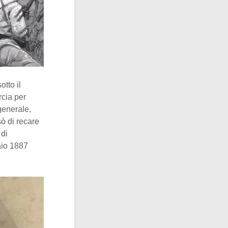
otto il
rcia per
 generale,
ò di recare
 di
aio 1887