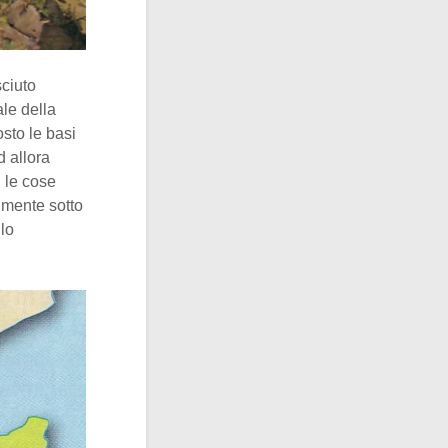
ciuto
ale della
sto le basi
d allora
 le cose
lmente sotto
lo