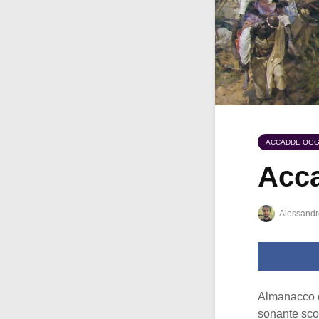
ACCADDE OGG
Acca
Alessandr
Almanacco 
sonante scon