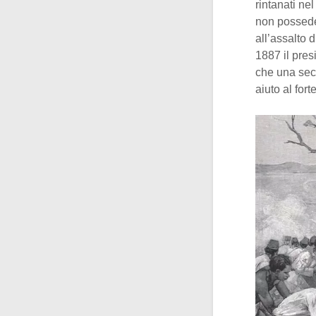
rintanati ne
non possede
all’assalto 
1887 il pres
che una sec
aiuto al fort