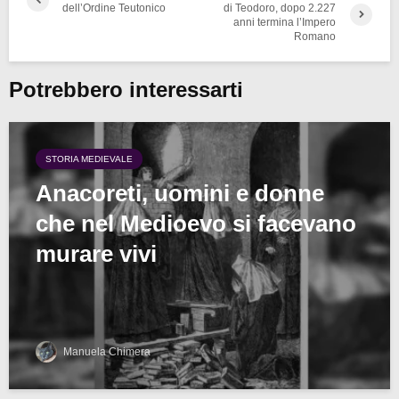
dell’Ordine Teutonico
di Teodoro, dopo 2.227
anni termina l’Impero
Romano
Potrebbero interessarti
STORIA MEDIEVALE
Anacoreti, uomini e donne
che nel Medioevo si facevano
murare vivi
Manuela Chimera