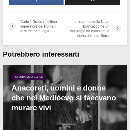
Carlo il Grosso: l’ultimo
La tragedia della Nave
Imperatore dei Romani
Bianca: come un
di stirpe carolingia
naufragio ha cambiato la
storia dell’Inghilterra
Potrebbero interessarti
STORIA MEDIEVALE
Anacoreti, uomini e donne
che nel Medioevo si facevano
murare vivi