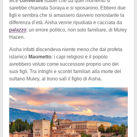
fece
convertire
Isabel che da quel momento si
sarebbe chiamata Soraya e si sposarono. Ebbero due
figli e sembra che si amassero davvero nonostante la
differenza d’età. Aisha venne ripudiata e cacciata da
palazzo
: un errore politico, non solo familiare, di Muley
Hacen.
Aisha infatti discendeva niente meno che dal profeta
islamico
Maometto
; i capi religiosi e il popolo
avrebbero voluto come successore proprio uno dei
suoi figli. Tra intrighi e scontri familiari alla morte del
sultano Muley, al trono salì il figlio di Aisha.