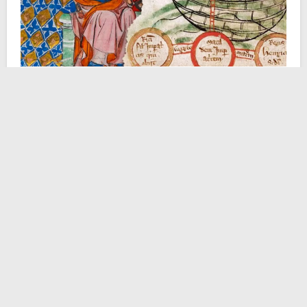
Allo scoccare dell’anno di grazia 1120 il Regno
d’Inghilterra aveva al suo vertice re
Enrico I
, detto
talvolta
il Chierico
. Egli, figlio di
Guglielmo il
Conquistatore
, regnava da vent’anni esatti, ovvero da
quando aveva occupato il trono inglese al posto del
fratello Roberto, impegnato nelle
Crociate
. Enrico fino
ad allora si era distinto come monarca intelligente,
scaltro all’evenienza, innovatore in campi come quello
fiscale, amministrativo e giudiziario. Cosa non meno
importante: cercò in tutti i modi di promuovere
l’integrazione tra anglosassoni e normanni, in un
periodo storico in cui i primi dovevano ancora abituarsi
al dominio dei secondi.