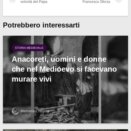
volontà del Papa
Francesco Sforza
Potrebbero interessarti
STORIA MEDIEVALE
Anacoreti, uomini e donne
che nel Medioevo si facevano
murare vivi
Manuela Chimera