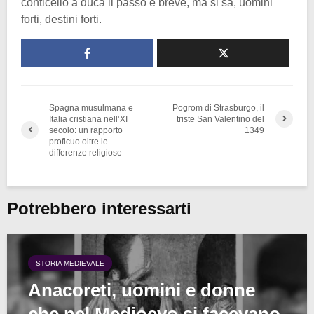
conticello a duca il passo è breve, ma si sa, uomini
forti, destini forti.
Spagna musulmana e
Pogrom di Strasburgo, il
Italia cristiana nell’XI
triste San Valentino del
secolo: un rapporto
1349
proficuo oltre le
differenze religiose
Potrebbero interessarti
STORIA MEDIEVALE
Anacoreti, uomini e donne
che nel Medioevo si facevano