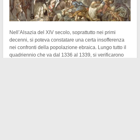
Nell’Alsazia del XIV secolo, soprattutto nei primi
decenni, si poteva constatare una certa insofferenza
nei confronti della popolazione ebraica. Lungo tutto il
quadriennio che va dal 1336 al 1339, si verificarono
azioni persecutorie
nei confronti degli ebrei, condotte
da prevalentemente da contadini cristiani poveri e
analfabeti. Alla testa di questi movimenti c’era un tale
Armleder. I perseguitati dovettero per forza di cose
chiedere protezione alle autorità locali di Colmar.
L’episodio, per quanto cruento, non fu isolato. Negli
anni immediatamente successivi, con l’implodere della
situazione pandemica, sempre più persone iniziarono
ad indicare gli ebrei come i mandanti dell’orribile
peste
. A supporto dell’accusa vi era, oltre che un