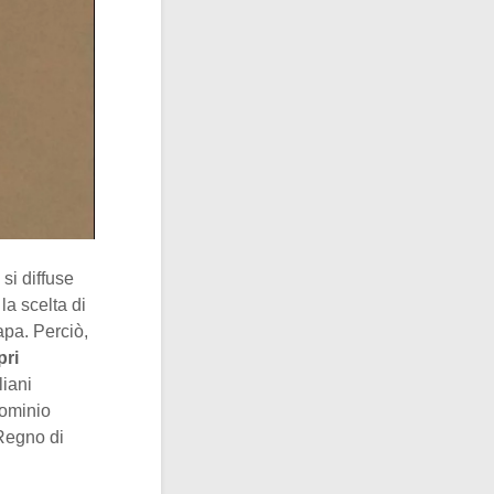
 si diffuse
la scelta di
apa. Perciò,
pri
liani
dominio
 Regno di