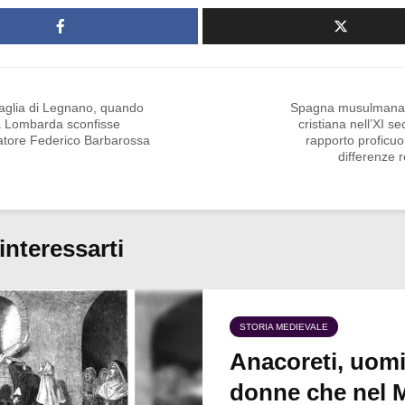
taglia di Legnano, quando
Spagna musulmana e
a Lombarda sconfisse
cristiana nell’XI se
ratore Federico Barbarossa
rapporto proficuo 
differenze r
interessarti
STORIA MEDIEVALE
Anacoreti, uomi
donne che nel 