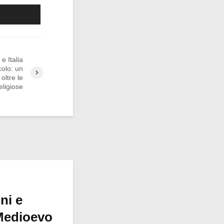
 Italia
colo: un
oltre le
eligiose
ni e
Medioevo