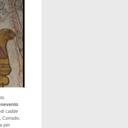
ato
nevento
redi cadde
i, Corrado,
ia per