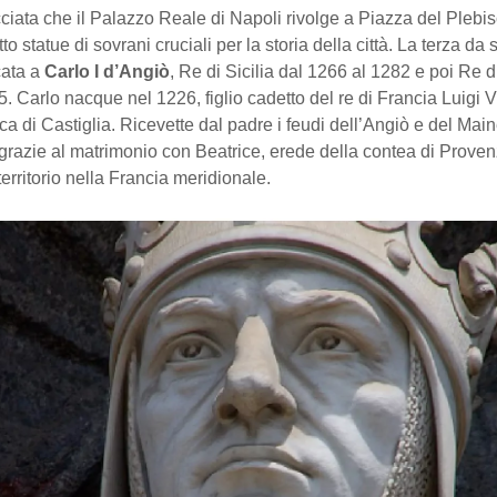
ciata che il Palazzo Reale di Napoli rivolge a Piazza del Plebis
 statue di sovrani cruciali per la storia della città. La terza da s
cata a
Carlo I d’Angiò
, Re di Sicilia dal 1266 al 1282 e poi Re d
. Carlo nacque nel 1226, figlio cadetto del re di Francia Luigi VI
a di Castiglia. Ricevette dal padre i feudi dell’Angiò e del Mai
 grazie al matrimonio con Beatrice, erede della contea di Proven
erritorio nella Francia meridionale.