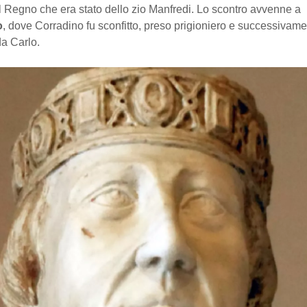
il Regno che era stato dello zio Manfredi. Lo scontro avvenne a
o
, dove Corradino fu sconfitto, preso prigioniero e successivame
da Carlo.