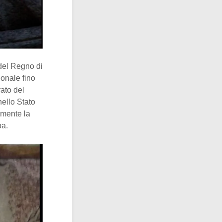
 del Regno di
ionale fino
rato del
nello Stato
amente la
pa.