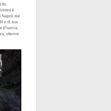
cito,
inistra è
i Napoli dal
II e di sua
ne (Francia
za, ottenne