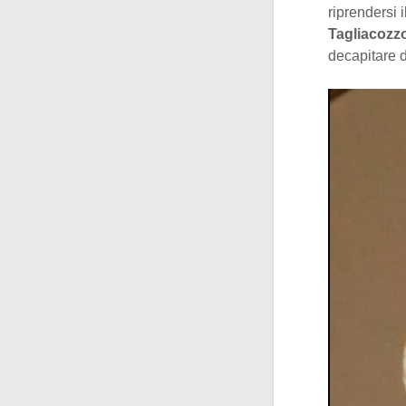
riprendersi 
Tagliacozz
decapitare 