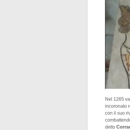
Nel 1265 val
incoronato r
con il suo r
combattendo.
detto
Corra