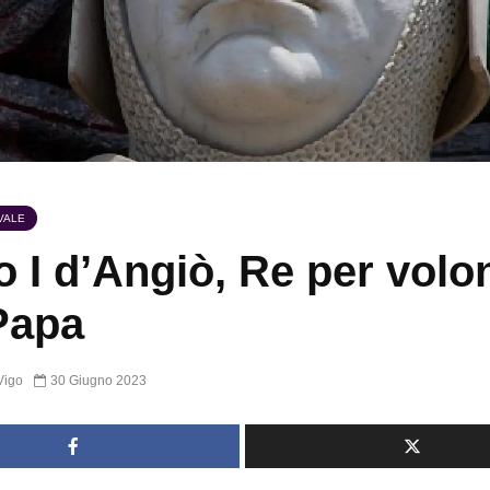
VALE
o I d’Angiò, Re per volo
Papa
Vigo
30 Giugno 2023