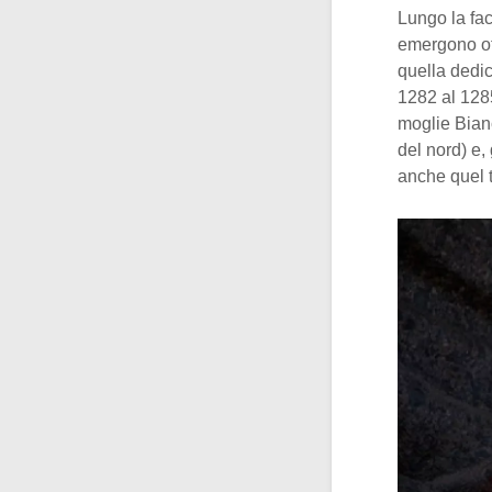
Lungo la fac
emergono otto
quella dedi
1282 al 1285
moglie Bianc
del nord) e,
anche quel t