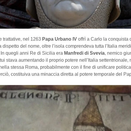
 trattative, nel 1263
Papa Urbano IV
offrì a Carlo la conquista
 a dispetto del nome, oltre l’isola comprendeva tutta l’Italia merid
 In quegli anni Re di Sicilia era
Manfredi di Svevia
, nemico giu
ui stava aumentando il proprio potere nell’Italia settentrionale, 
 nella stessa Roma, probabilmente con il fine di unificare politic
rciò, costituiva una minaccia diretta al potere temporale del Pa