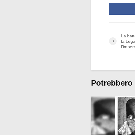
La bat
la Leg
l’impe
Potrebbero 