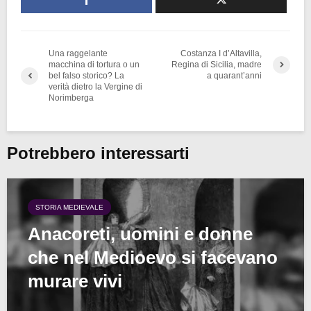
Una raggelante
Costanza I d’Altavilla,
macchina di tortura o un
Regina di Sicilia, madre
bel falso storico? La
a quarant’anni
verità dietro la Vergine di
Norimberga
Potrebbero interessarti
STORIA MEDIEVALE
Anacoreti, uomini e donne
che nel Medioevo si facevano
murare vivi