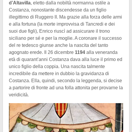
d’Altavilla
, eletto dalla nobiltà normanna ostile a
Costanza, nonostante discendesse da un figlio
illegittimo di Ruggero II. Ma grazie alla forza delle armi
e alla fortuna (la morte improvvisa di Tancredi e dei
suoi due figli), Enrico riuscì ad assicurare il trono
siciliano per sé e per la moglie. A coronare il successo
del re tedesco giunse anche la nascita del tanto
agognato erede. Il 26 dicembre
1194
alla veneranda
età di quarant’anni Costanza dava alla luce il primo ed
unico figlio della coppia. Una nascita talmente
incredibile da mettere in dubbio la gravidanza di
Costanza. Ella, quindi, secondo la leggenda, si decise
a partorire di fronte ad una folla attonita per provarne la
veridicità.