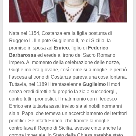
Nata nel 1154, Costanza era la figlia postuma di
Ruggero II. Il nipote Guglielmo II, re di Sicilia, la
promise in sposa ad
Enrico
, figlio di
Federico
Barbarossa
ed erede al trono del Sacro Romano
Impero. Al momento della celebrazione delle nozze,
Guglielmo era giovane, così come sua moglie, e perciò
l’ascesa al trono di Costanza pareva una cosa lontana.
Tuttavia, nel 1189 il trentaseienne
Guglielmo II
mori
senza eredi diretti e fu proprio la zia a succedergli,
contro tutti i pronostici. Il matrimonio con il tedesco
Enrico era tuttavia assai inviso sia ai nobili normanni
sia al Papa, che temeva un’accerchiamento dei territori
pontifici. Se infatti Enrico, che tramite la moglie
controllava il Regno di Sicilia, avesse cinto anche la
corona imperiale, lo Stato della Chiesa sarebbe stato