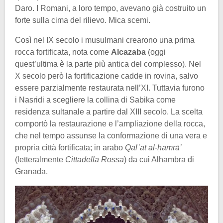
Daro. I Romani, a loro tempo, avevano già costruito un
forte sulla cima del rilievo. Mica scemi.
Così nel IX secolo i musulmani crearono una prima
rocca fortificata, nota come
Alcazaba
(oggi
quest’ultima è la parte più antica del complesso). Nel
X secolo però la fortificazione cadde in rovina, salvo
essere parzialmente restaurata nell’XI. Tuttavia furono
i Nasridi a scegliere la collina di Sabika come
residenza sultanale a partire dal XIII secolo. La scelta
comportò la restaurazione e l’ampliazione della rocca,
che nel tempo assunse la conformazione di una vera e
propria città fortificata; in arabo
Qalʿat al-ḥamrā’
(letteralmente
Cittadella Rossa
) da cui Alhambra di
Granada.