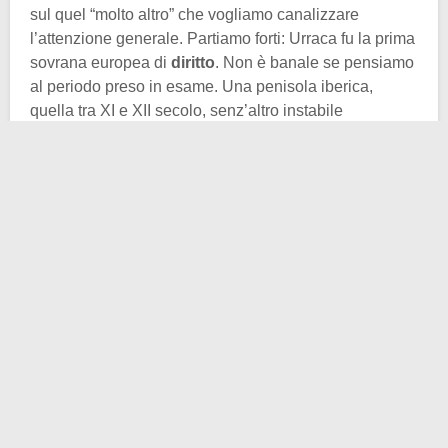
sul quel “molto altro” che vogliamo canalizzare
l’attenzione generale. Partiamo forti: Urraca fu la prima
sovrana europea di
diritto
. Non è banale se pensiamo
al periodo preso in esame. Una penisola iberica,
quella tra XI e XII secolo, senz’altro instabile
politicamente parlando. Un territorio suddiviso in regni
sì cristiani, ma non per questo solidali l’un con l’altro,
anzi. In tal contesto dovette emergere la donzella
de
Castilla y León
nata nel
1080
(forse un anno prima,
forse un anno dopo).
Primogenita di
Alfonso VI il Valoroso
e di Costanza,
contessa di Chalon, Urraca trascorse i suoi primi anni
di vita studiando per regnare: cosa insolita per una
donna all’epoca. Ciò fin quando non andò in sposa, a
soli 8 anni, a Raimondo di Borgogna. La natura
dell’unione era prettamente politica, si sa con certezza.
Come si sa con certezza che neppure a 14 anni
Urraka
(trascrizione basca molto comune nelle fonti