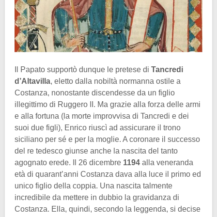
Il Papato supportò dunque le pretese di
Tancredi
d’Altavilla
, eletto dalla nobiltà normanna ostile a
Costanza, nonostante discendesse da un figlio
illegittimo di Ruggero II. Ma grazie alla forza delle armi
e alla fortuna (la morte improvvisa di Tancredi e dei
suoi due figli), Enrico riuscì ad assicurare il trono
siciliano per sé e per la moglie. A coronare il successo
del re tedesco giunse anche la nascita del tanto
agognato erede. Il 26 dicembre
1194
alla veneranda
età di quarant’anni Costanza dava alla luce il primo ed
unico figlio della coppia. Una nascita talmente
incredibile da mettere in dubbio la gravidanza di
Costanza. Ella, quindi, secondo la leggenda, si decise