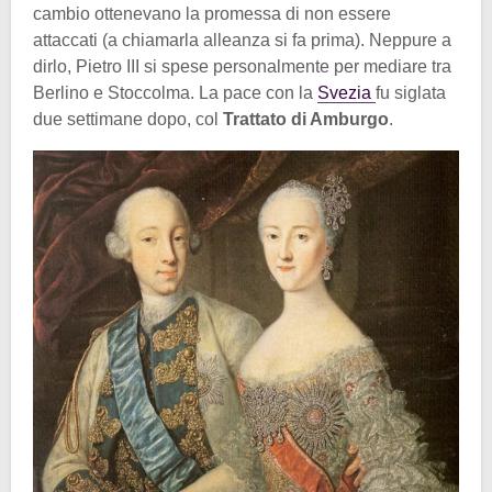
cambio ottenevano la promessa di non essere
attaccati (a chiamarla alleanza si fa prima). Neppure a
dirlo, Pietro III si spese personalmente per mediare tra
Berlino e Stoccolma. La pace con la
Svezia
fu siglata
due settimane dopo, col
Trattato di Amburgo
.