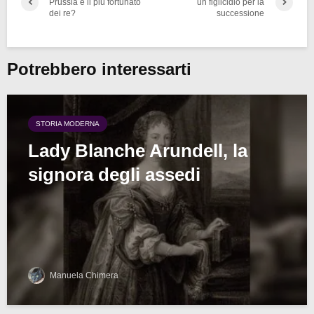
Prussia è il più fortunato
un figlicidio per la
dei re?
successione
Potrebbero interessarti
STORIA MODERNA
Lady Blanche Arundell, la
signora degli assedi
Manuela Chimera