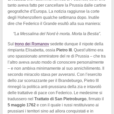
tanto aveva fatto per cancellare la Prussia dalle cartine
geografiche d’Europa. La notizia raggiunse la corte
degli Hohenzollern qualche settimana dopo. Inutile
dire che Federico il Grande esultò alla sua maniera:
“La Messalina del Nord è morta. Morta la Bestia”
.
Sul
trono dei Romanov
sedette dunque il nipote della
rimpianta Elisabetta, ossia
Pietro III
. Quest’ultimo era
uno spassionato ammiratore del re di Prussia – che tra
l’altro aveva avuto modo di conoscere personalmente
– e non ambiva minimamente al suo annichilimento. Il
secondo miracolo stava per avverarsi. Con l’esercito
dello zar scorrazzante per il Brandeburgo, Pietro III
rinnegò la politica anti-prussiana della zia e intavolò
delle trattative di pace con Federico. Le medesime si
tradussero nel
Trattato di San Pietroburgo
, firmato il
5 maggio 1762
e con il quale i russi restituivano ai
prussiani i territori sino ad allora conquistati e in