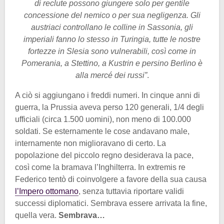
di reclute possono giungere solo per gentile
concessione del nemico o per sua negligenza. Gli
austriaci controllano le colline in Sassonia, gli
imperiali fanno lo stesso in Turingia, tutte le nostre
fortezze in Slesia sono vulnerabili, così come in
Pomerania, a Stettino, a Kustrin e persino Berlino è
alla mercé dei russi”
.
A ciò si aggiungano i freddi numeri. In cinque anni di
guerra, la Prussia aveva perso 120 generali, 1/4 degli
ufficiali (circa 1.500 uomini), non meno di 100.000
soldati. Se esternamente le cose andavano male,
internamente non miglioravano di certo. La
popolazione del piccolo regno desiderava la pace,
così come la bramava l’Inghilterra. In extremis re
Federico tentò di coinvolgere a favore della sua causa
l’Impero ottomano
, senza tuttavia riportare validi
successi diplomatici. Sembrava essere arrivata la fine,
quella vera.
Sembrava…