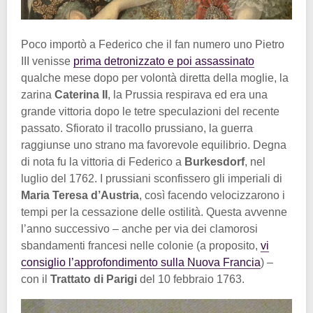
Poco importò a Federico che il fan numero uno Pietro
III venisse
prima detronizzato e poi assassinato
qualche mese dopo per volontà diretta della moglie, la
zarina
Caterina II
, la Prussia respirava ed era una
grande vittoria dopo le tetre speculazioni del recente
passato. Sfiorato il tracollo prussiano, la guerra
raggiunse uno strano ma favorevole equilibrio. Degna
di nota fu la vittoria di Federico a
Burkesdorf
, nel
luglio del 1762. I prussiani sconfissero gli imperiali di
Maria Teresa d’Austria
, così facendo velocizzarono i
tempi per la cessazione delle ostilità. Questa avvenne
l’anno successivo – anche per via dei clamorosi
sbandamenti francesi nelle colonie (a proposito,
vi
consiglio l’approfondimento sulla Nuova Francia
) –
con il
Trattato di Parigi
del 10 febbraio 1763.