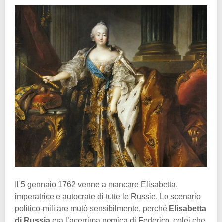
Il 5 gennaio 1762 venne a mancare Elisabetta,
imperatrice e autocrate di tutte le Russie. Lo scenario
politico-militare mutò sensibilmente, perché
Elisabetta
di Russia
era l’acerrima nemica di Federico, colei che