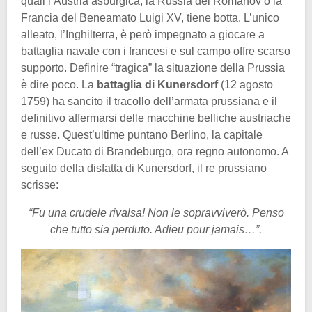
quali l’Austria asburgica, la Russia dei Romanov o la
Francia del Beneamato Luigi XV, tiene botta. L’unico
alleato, l’Inghilterra, è però impegnato a giocare a
battaglia navale con i francesi e sul campo offre scarso
supporto. Definire “tragica” la situazione della Prussia
è dire poco. La
battaglia di Kunersdorf
(12 agosto
1759) ha sancito il tracollo dell’armata prussiana e il
definitivo affermarsi delle macchine belliche austriache
e russe. Quest’ultime puntano Berlino, la capitale
dell’ex Ducato di Brandeburgo, ora regno autonomo. A
seguito della disfatta di Kunersdorf, il re prussiano
scrisse:
“Fu una crudele rivalsa! Non le sopravviverò. Penso
che tutto sia perduto. Adieu pour jamais…”.