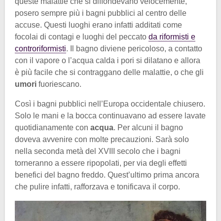
queste malattie che si diffondevano velocemente,
posero sempre più i bagni pubblici al centro delle
accuse. Questi luoghi erano infatti additati come
focolai di contagi e luoghi del peccato
da riformisti e
controriformisti
. Il bagno diviene pericoloso, a contatto
con il vapore o l’acqua calda i pori si dilatano e allora
è più facile che si contraggano delle malattie, o che gli
umori
fuoriescano.
Così i bagni pubblici nell’Europa occidentale chiusero.
Solo le mani e la bocca continuavano ad essere lavate
quotidianamente con
acqua
. Per alcuni il bagno
doveva avvenire con molte precauzioni. Sarà solo
nella seconda metà del XVIII secolo che i bagni
torneranno a essere ripopolati, per via degli effetti
benefici del bagno freddo. Quest’ultimo prima ancora
che pulire infatti, rafforzava e tonificava il corpo.