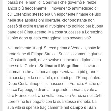
passò nelle mani di
Cosimo I
che governò Firenze
ancor più ferocemente. Il movimento antimediceo di
cui Lorenzino stesso era un esponente rimase deluso
nelle sue aspirazioni libertarie, ciononostante non
cessò di ordire trame di rivolgimento politico per buona
parte del Cinquecento. Ma cosa successe a Lorenzino
subito dopo questo coraggioso atto sovversivo?
Naturalmente, fuggì. Si recò prima a Venezia, sotto la
protezione di Filippo Strozzi. Successivamente giunse
a Costantinopoli, dove svolse un incarico diplomatico
presso la Corte di
Solimano il Magnifico
, il sovrano
ottomano che all’epoca rappresentava la più grande
minaccia per la cristianità, e quindi per l’Europa intera.
Dopo Costantinopoli, si nascose in Francia. Anche qui
cercò l’appoggio di un altro grande monarca, vale a
dire Francesco I. Una volta tornato a Venezia nel 1548,
Lorenzino fu ripagato con la sua stessa moneta. La
sua vita si spense tragicamente nel
campo di San