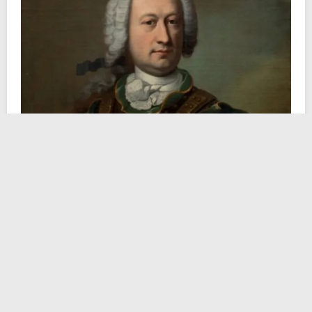
Quella che segue non è una narrazione biografica,
quanto più un approfondimento sul lascito culturale
che quest’uomo, vissuto grosso modo tra la seconda
metà del XVIII secolo e il primo quarto del XIX, ha
generato consapevolmente, contro tutto e tutti.
La Parigi del 1740 accoglie lietamente la nascita del
giovane de Sade. Esponente di una nobilissima
famiglia provenzale imparentata con i Borbone sovrani
di Francia, il giovane Donatien trascorse i primi anni
della sua vita più con gli zii che con i genitori. In