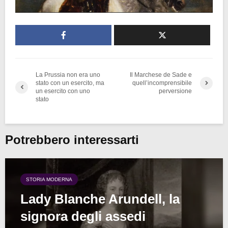
La Prussia non era uno
Il Marchese de Sade e
stato con un esercito, ma
quell’incomprensibile
un esercito con uno
perversione
stato
Potrebbero interessarti
STORIA MODERNA
Lady Blanche Arundell, la
signora degli assedi