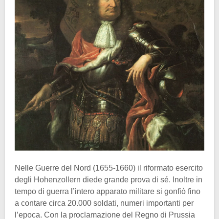
Nelle Guerre del Nord (1655-1660) il riformato esercito
degli Hohenzollern diede grande prova di sé. Inoltre in
tempo di guerra l’intero apparato militare si gonfiò fino
a contare circa 20.000 soldati, numeri importanti per
l’epoca. Con la proclamazione del Regno di Prussia