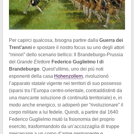
Per capirci qualcosa, bisogna partire dalla
Guerra dei
Trent’anni
e spostare il nostro focus su uno degli attori
“minori” dello scenario bellico: Il Brandeburgo-Prussia
del
Grande Elettore
Federico Guglielmo I di
Brandeburgo
. Quest’ultimo, uno dei più noti
esponenti della casa
Hohenzollern
, rivoluzionò
l’apparato statale vigente nei territori di suo possesso
(sparsi tra l’Europa centro-orientale, contraddistinti da
una mancante soluzione di continuità territoriale) e, in
modo anche energico, si adoperò per “rivoluzionare” il
corpo militare a lui fedele. Quindi, a partire dal 1640
Federico Guglielmo mutò la fisionomia del proprio
esercito, trasformandolo da un’accozzaglia di truppe
mercenarie a un corpo d’arme permanente e