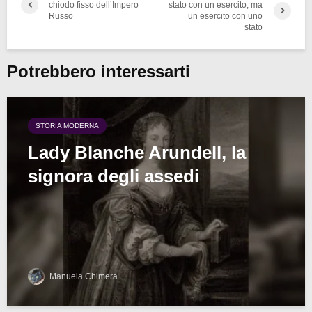
chiodo fisso dell’Impero
stato con un esercito, ma
Russo
un esercito con uno
stato
Potrebbero interessarti
STORIA MODERNA
Lady Blanche Arundell, la
signora degli assedi
Manuela Chimera