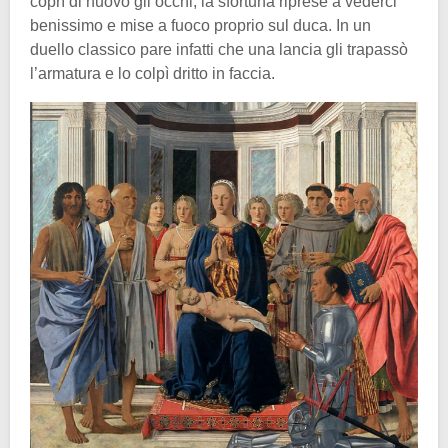
coprì di nuovo gli occhi, la sfortuna riprese a vederci
benissimo e mise a fuoco proprio sul duca. In un
duello classico pare infatti che una lancia gli trapassò
l’armatura e lo colpì dritto in faccia.