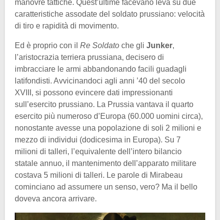
manovre tattiche. Quest’ultime facevano leva su due
caratteristiche assodate del soldato prussiano: velocità
di tiro e rapidità di movimento.
Ed è proprio con il
Re Soldato
che gli
Junker
,
l’aristocrazia terriera prussiana, decisero di
imbracciare le armi abbandonando facili guadagli
latifondisti. Avvicinandoci agli anni ’40 del secolo
XVIII, si possono evincere dati impressionanti
sull’esercito prussiano. La Prussia vantava il quarto
esercito più numeroso d’Europa (60.000 uomini circa),
nonostante avesse una popolazione di soli 2 milioni e
mezzo di individui (dodicesima in Europa). Su 7
milioni di talleri, l’equivalente dell’intero bilancio
statale annuo, il mantenimento dell’apparato militare
costava 5 milioni di talleri. Le parole di Mirabeau
cominciano ad assumere un senso, vero? Ma il bello
doveva ancora arrivare.