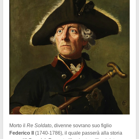
Morto il
Re Soldato
, divenne sovrano suo figlio
Federico II
(1740-1786), il quale passerà alla storia