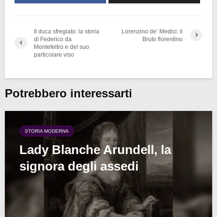
Il duca sfregiato: la storia
Lorenzino de’ Medici: il
di Federico da
Bruto fiorentino
Montefeltro e del suo
particolare viso
Potrebbero interessarti
STORIA MODERNA
Lady Blanche Arundell, la
signora degli assedi