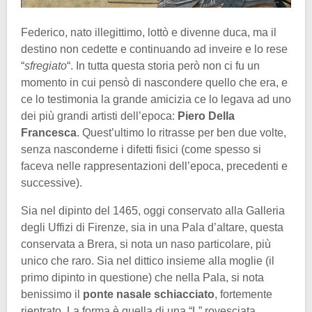
Federico, nato illegittimo, lottò e divenne duca, ma il
destino non cedette e continuando ad inveire e lo rese
“
sfregiato
“. In tutta questa storia però non ci fu un
momento in cui pensò di nascondere quello che era, e
ce lo testimonia la grande amicizia ce lo legava ad uno
dei più grandi artisti dell’epoca:
Piero Della
Francesca
. Quest’ultimo lo ritrasse per ben due volte,
senza nasconderne i difetti fisici (come spesso si
faceva nelle rappresentazioni dell’epoca, precedenti e
successive).
Sia nel dipinto del 1465, oggi conservato alla Galleria
degli Uffizi di Firenze, sia in una Pala d’altare, questa
conservata a Brera, si nota un naso particolare, più
unico che raro. Sia nel dittico insieme alla moglie (il
primo dipinto in questione) che nella Pala, si nota
benissimo il
ponte nasale schiacciato
, fortemente
rientrato. La forma è quella di una “L” rovesciata.