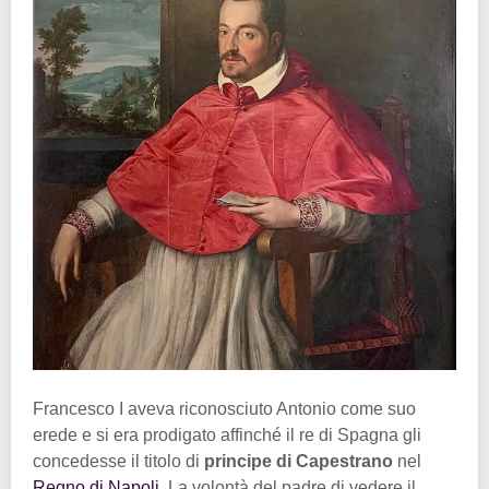
Francesco I aveva riconosciuto Antonio come suo
erede e si era prodigato affinché il re di Spagna gli
concedesse il titolo di
principe di Capestrano
nel
Regno di Napoli
. La volontà del padre di vedere il