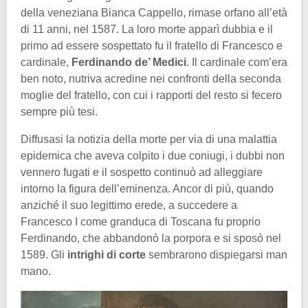
della veneziana Bianca Cappello, rimase orfano all’età
di 11 anni, nel 1587. La loro morte apparì dubbia e il
primo ad essere sospettato fu il fratello di Francesco e
cardinale,
Ferdinando de’ Medici
. Il cardinale com’era
ben noto, nutriva acredine nei confronti della seconda
moglie del fratello, con cui i rapporti del resto si fecero
sempre più tesi.
Diffusasi la notizia della morte per via di una malattia
epidemica che aveva colpito i due coniugi, i dubbi non
vennero fugati e il sospetto continuò ad alleggiare
intorno la figura dell’eminenza. Ancor di più, quando
anziché il suo legittimo erede, a succedere a
Francesco I come granduca di Toscana fu proprio
Ferdinando, che abbandonò la porpora e si sposò nel
1589. Gli
intrighi di corte
sembrarono dispiegarsi man
mano.