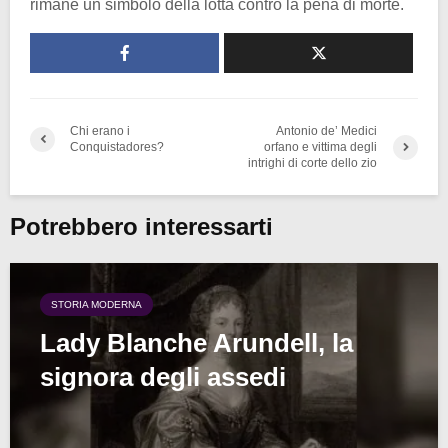
rimane un simbolo della lotta contro la pena di morte.
Chi erano i
Antonio de’ Medici
Conquistadores?
orfano e vittima degli
intrighi di corte dello zio
Potrebbero interessarti
STORIA MODERNA
Lady Blanche Arundell, la
signora degli assedi