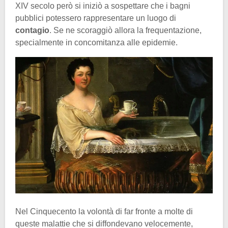
XIV secolo però si iniziò a sospettare che i bagni
pubblici potessero rappresentare un luogo di
contagio
. Se ne scoraggiò allora la frequentazione,
specialmente in concomitanza alle epidemie.
Nel Cinquecento la volontà di far fronte a molte di
queste malattie che si diffondevano velocemente,