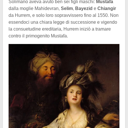
Solimano aveva avuto ben sei figli maschi:
Mustafa
dalla moglie Mahidevran,
Selim
,
Bayezid
e
Chiangir
da Hurrem, e solo loro sopravvissero fino al 1550. Non
essendoci una chiara legge di successione e vigendo
la consuetudine ereditaria, Hurrem iniziò a tramare
contro il primogenito Mustafa.