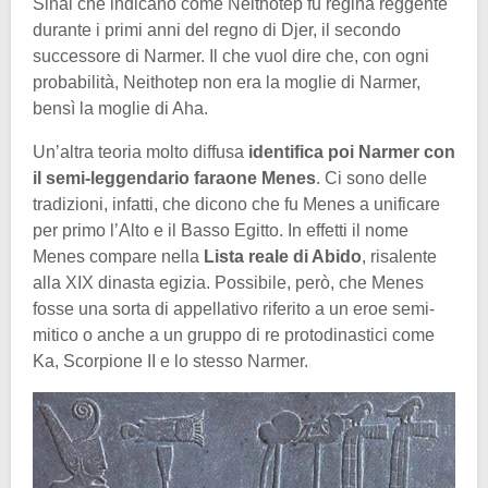
Sinai che indicano come Neithotep fu regina reggente
durante i primi anni del regno di Djer, il secondo
successore di Narmer. Il che vuol dire che, con ogni
probabilità, Neithotep non era la moglie di Narmer,
bensì la moglie di Aha.
Un’altra teoria molto diffusa
identifica poi Narmer con
il semi-leggendario faraone Menes
. Ci sono delle
tradizioni, infatti, che dicono che fu Menes a unificare
per primo l’Alto e il Basso Egitto. In effetti il nome
Menes compare nella
Lista reale di Abido
, risalente
alla XIX dinasta egizia. Possibile, però, che Menes
fosse una sorta di appellativo riferito a un eroe semi-
mitico o anche a un gruppo di re protodinastici come
Ka, Scorpione II e lo stesso Narmer.