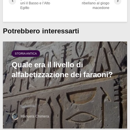
unì il Basso e l’Alto
ribellano al giogo
Egitto
macedone
Potrebbero interessarti
STORIA ANTICA
Quale era il livello di
alfabetizzazione dei faraoni?
Manuela Chimera