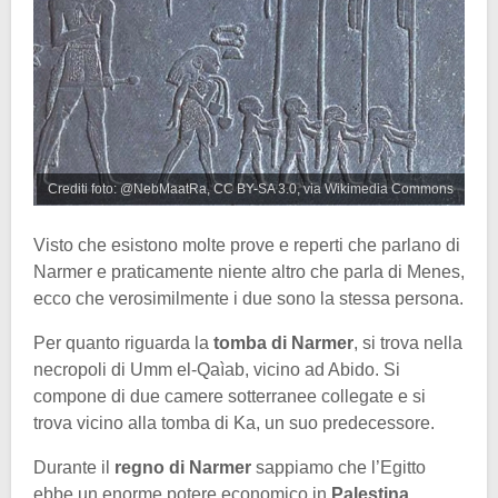
Crediti foto: @NebMaatRa, CC BY-SA 3.0, via Wikimedia Commons
Visto che esistono molte prove e reperti che parlano di
Narmer e praticamente niente altro che parla di Menes,
ecco che verosimilmente i due sono la stessa persona.
Per quanto riguarda la
tomba di Narmer
, si trova nella
necropoli di Umm el-Qaìab, vicino ad Abido. Si
compone di due camere sotterranee collegate e si
trova vicino alla tomba di Ka, un suo predecessore.
Durante il
regno di Narmer
sappiamo che l’Egitto
ebbe un enorme potere economico in
Palestina.