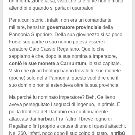
un’informazione falsa, visto che tale fonte non è molto
attendibile quando si parla di usurpatori.
Per alcuni storici, infatti, non era un comandante
militare, bensì un
governatore provinciale
della
Pannonia Superiore. Della sua giovinezza si sa poco.
Forse suo padre o suo nonno poteva essere il
senatore Caio Cassio Regaliano. Quello che
sappiamo è che, dopo la sua nomina a imperatore,
coniò le sue monete a Carnuntum
, la sua capitale.
Visto che gli archeologi hanno trovato le sue monete
(poche) solo nella Pannonia, questo vuol dire che il
suo dominio non si estendeva oltre la sua provincia.
Ma perché fu nominato imperatore? Beh, Gallieno
aveva perseguitato i seguaci di Ingenuo, in primis. E
poi la frontiera del Danubio era continuamente
attaccata dai
barbari
. Fra l’altro il breve regno di
Regaliano finì proprio a causa di uno di questi attacchi.
Nel 260, infatti, poco dopo il suo colpo di tasto, la
tribù