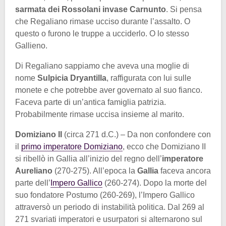
sarmata dei Rossolani invase Carnunto
. Si pensa
che Regaliano rimase ucciso durante l’assalto. O
questo o furono le truppe a ucciderlo. O lo stesso
Gallieno.
Di Regaliano sappiamo che aveva una moglie di
nome
Sulpicia Dryantilla
, raffigurata con lui sulle
monete e che potrebbe aver governato al suo fianco.
Faceva parte di un’antica famiglia patrizia.
Probabilmente rimase uccisa insieme al marito.
Domiziano II
(circa 271 d.C.) – Da non confondere con
il
primo imperatore Domiziano
, ecco che Domiziano II
si ribellò in Gallia all’inizio del regno dell’
imperatore
Aureliano
(270-275). All’epoca la
Gallia
faceva ancora
parte dell’
Impero Gallico
(260-274). Dopo la morte del
suo fondatore Postumo (260-269), l’Impero Gallico
attraversò un periodo di instabilità politica. Dal 269 al
271 svariati imperatori e usurpatori si alternarono sul