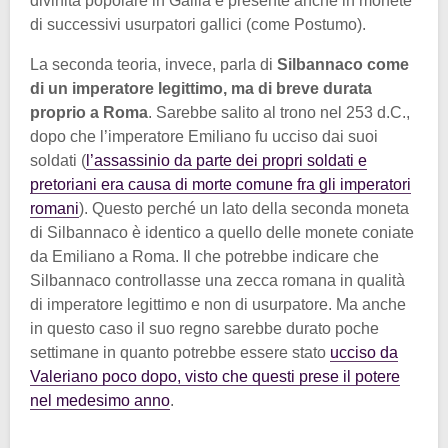
divinità popolare in Gallia e presente anche in monete
di successivi usurpatori gallici (come Postumo).
La seconda teoria, invece, parla di
Silbannaco come
di un imperatore legittimo, ma di breve durata
proprio a Roma
. Sarebbe salito al trono nel 253 d.C.,
dopo che l’imperatore Emiliano fu ucciso dai suoi
soldati (
l’assassinio da parte dei propri soldati e
pretoriani era causa di morte comune fra gli imperatori
romani
). Questo perché un lato della seconda moneta
di Silbannaco è identico a quello delle monete coniate
da Emiliano a Roma. Il che potrebbe indicare che
Silbannaco controllasse una zecca romana in qualità
di imperatore legittimo e non di usurpatore. Ma anche
in questo caso il suo regno sarebbe durato poche
settimane in quanto potrebbe essere stato
ucciso da
Valeriano poco dopo, visto che questi prese il potere
nel medesimo anno
.