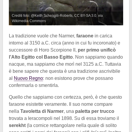
Crediti foto: @Keith Schengili-Roberts, CC BY-SA 3.0, via
Wikimedia Commons
La tradizione vuole che Narmer,
faraone
in carica
intorno al 3150 a.C. circa (anno in cui fu incoronato) e
successore di Horo Scorpione II,
per primo unificò
l’Alto Egitto col Basso Egitto
. Non sappiamo quando
nacque, ma sappiamo che morì nel 3125 a.C. Tuttavia
è bene sapere che questa è una tradizione ascrivibile
al
Nuovo Regno
: non esistono prove che possano
confermarla o smentirla.
Quello che sappiamo con certezza, però, è che questo
faraone esistette veramente. Il suo nome compare
nella
Tavoletta di Narmer
, una
paletta per trucco
trovata a Ieracompoli nel 1898. Su di essa troviamo il
serekht
(la cornice rettangolare nella quale di solito