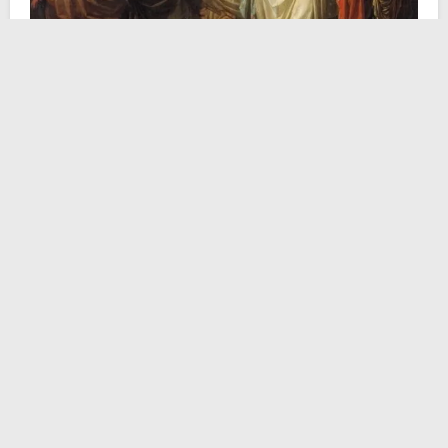
Alessandro Magno
e suo padre Filippo II non
conquistarono la Grecia, ma la dominarono. Gli atti di
repressione precedentemente citati servivano a
garantire una certa tranquillità ad Occidente mentre ad
Oriente il più grande conquistatore della storia
penetrava nella Persia degli Achemenidi
. Data
l’assenza di re Alessandro, a detenere le redini del
potere in Grecia fu un reggente, il fidato luogotenente
Antipatro
. Rimase in carica fino alla morte del suo
sovrano e allo scoppio della guerra lamìaca.
Prime avvisaglie di un’imminente crisi si registrarono
già nel 324 a.C. In quell’anno giunse ad Atene un
personaggio che divenne simbolo della precarietà
dell’equilibrio macedone: Arpalo, già amico e tesoriere
di Alessandro, fuggito dall’Asia con un tesoro immenso