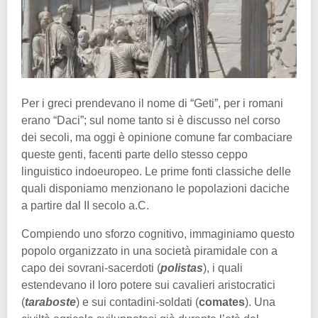
Per i greci prendevano il nome di “Geti”, per i romani
erano “Daci”; sul nome tanto si è discusso nel corso
dei secoli, ma oggi è opinione comune far combaciare
queste genti, facenti parte dello stesso ceppo
linguistico indoeuropeo. Le prime fonti classiche delle
quali disponiamo menzionano le popolazioni daciche
a partire dal II secolo a.C.
Compiendo uno sforzo cognitivo, immaginiamo questo
popolo organizzato in una società piramidale con a
capo dei sovrani-sacerdoti (
polistas
), i quali
estendevano il loro potere sui cavalieri aristocratici
(
taraboste
) e sui contadini-soldati (
comates
). Una