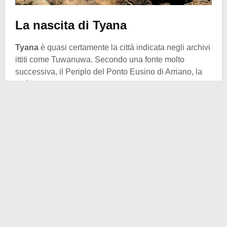
La nascita di Tyana
Tyana
è quasi certamente la città indicata negli archivi
ittiti come Tuwanuwa. Secondo una fonte molto
successiva, il Periplo del Ponto Eusino di Arriano, la
città doveva essere chiamata Thoana e fu fondata da
un re trace.
Fin dai tempi antichi, questa era una città importante
per la sua posizione strategica. Era situata su una
fertile pianura, il che significava che aveva il
potenziale per diventare una città ricca attraverso
l’agricoltura.
Ancora più importante, controllava la rotta dall’Anatolia
centrale alle
Porte Cilicie
, attraverso i monti Tauro,
verso il Mediterraneo. Poiché Tyana controllava le
Porte Cilicie
, che erano il passaggio tra l’Oriente e