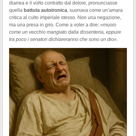
diarrea e il volto contratto dal dolore, pronunciasse
quella
battuta autoironica
, suonava come un’amara
critica al culto imperiale stesso. Non una negazione,
ma una presa in giro. Come a voler a dire:
«muoio
come un vecchio mangiato dalla dissenteria, eppure
tra poco i senatori dichiareranno che sono un dio»
.