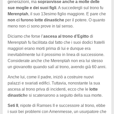
generazioni, ma
sopravvisse anche a molte delle
sue moglie e dei suoi figli
. A succedergli sul trono fu
Merenptah
, il suo 13esimo figlio maggiore. E pare che
non ci furono lotte dinastiche
per il potere. O quanto
meno non ci sono prove in tal senso.
Diciamo che forse l’
ascesa al trono d’Egitto
di
Merenptah fu facilitata dal fatto che i suoi dodici fratelli
maggiori erano morti prima di lui e dunque era
inevitabilmente lui il prossimo in linea di successione.
Considerate anche che Merenptah non era lui stesso
un giovanotto quando salì al trono, avendo già 60 anni.
Anche lui, come il padre, iniziò a costruire nuovi
palazzi e svariati edifici. Tuttavia, nonostante la sua
ascesa al trono priva di incidenti, ecco che le
lotte
dinastich
e si scatenarono a seguito della sua morte.
Seti II
, nipote di Ramses II e successore al trono, ebbe
i suoi bei problemi con Amenmesse, un usurpatore che