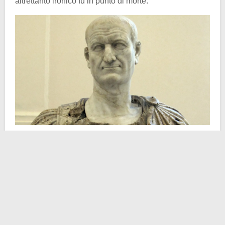
altrettanto ironico fu in punto di morte.
Come già ampiamente anticipato, non fu una lama
canaglia a privarlo della vita, così come non fu a causa
di una battaglia che l’imperatore Vespasiano morì.
L’imputata fu una banale (per noi, non per gli antichi
Romani) diarrea. Come suo solito in tempi estivi, si
ritirò anche in quel 79 d.C. nelle quieti
Aquae Cutiliae
,
anche dette Terme di Cotilia, oggi in provincia di Rieti.