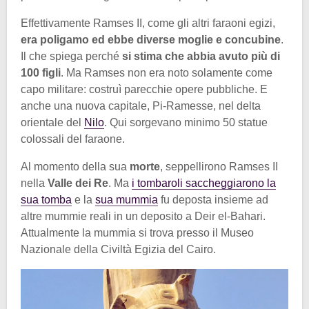
Effettivamente Ramses II, come gli altri faraoni egizi,
era poligamo ed ebbe diverse moglie e concubine
.
Il che spiega perché
si stima che abbia avuto più di
100 figli
. Ma Ramses non era noto solamente come
capo militare: costruì parecchie opere pubbliche. E
anche una nuova capitale, Pi-Ramesse, nel delta
orientale del
Nilo
. Qui sorgevano minimo 50 statue
colossali del faraone.
Al momento della sua
morte
, seppellirono Ramses II
nella
Valle dei Re
. Ma
i tombaroli saccheggiarono la
sua tomba
e la
sua mummia
fu deposta insieme ad
altre mummie reali in un deposito a Deir el-Bahari.
Attualmente la mummia si trova presso il Museo
Nazionale della Civiltà Egizia del Cairo.