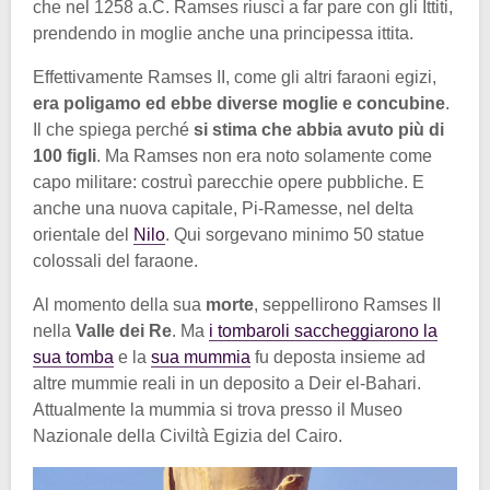
che nel 1258 a.C. Ramses riuscì a far pare con gli Ittiti,
prendendo in moglie anche una principessa ittita.
Effettivamente Ramses II, come gli altri faraoni egizi,
era poligamo ed ebbe diverse moglie e concubine
.
Il che spiega perché
si stima che abbia avuto più di
100 figli
. Ma Ramses non era noto solamente come
capo militare: costruì parecchie opere pubbliche. E
anche una nuova capitale, Pi-Ramesse, nel delta
orientale del
Nilo
. Qui sorgevano minimo 50 statue
colossali del faraone.
Al momento della sua
morte
, seppellirono Ramses II
nella
Valle dei Re
. Ma
i tombaroli saccheggiarono la
sua tomba
e la
sua mummia
fu deposta insieme ad
altre mummie reali in un deposito a Deir el-Bahari.
Attualmente la mummia si trova presso il Museo
Nazionale della Civiltà Egizia del Cairo.