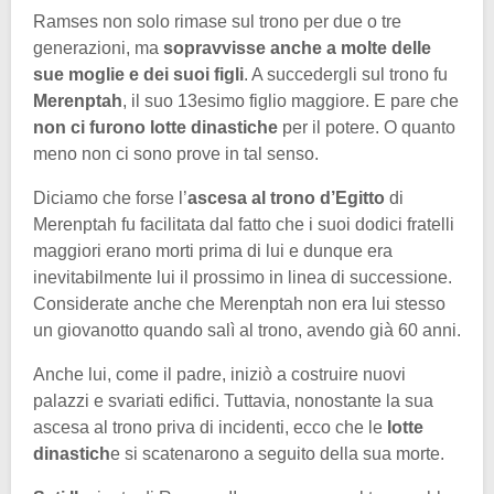
Ramses non solo rimase sul trono per due o tre
generazioni, ma
sopravvisse anche a molte delle
sue moglie e dei suoi figli
. A succedergli sul trono fu
Merenptah
, il suo 13esimo figlio maggiore. E pare che
non ci furono lotte dinastiche
per il potere. O quanto
meno non ci sono prove in tal senso.
Diciamo che forse l’
ascesa al trono d’Egitto
di
Merenptah fu facilitata dal fatto che i suoi dodici fratelli
maggiori erano morti prima di lui e dunque era
inevitabilmente lui il prossimo in linea di successione.
Considerate anche che Merenptah non era lui stesso
un giovanotto quando salì al trono, avendo già 60 anni.
Anche lui, come il padre, iniziò a costruire nuovi
palazzi e svariati edifici. Tuttavia, nonostante la sua
ascesa al trono priva di incidenti, ecco che le
lotte
dinastich
e si scatenarono a seguito della sua morte.