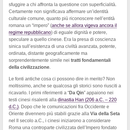
sfuggire a chi affronta la questione con superficialità.
Certamente non significava affermare un’identità
culturale comune, quanto più riconoscere nell’entità
romana un “impero” (
anche se allora vigeva ancora il
regime repubblicano
) di eguale dignità e potere,
speculare a quello cinese. Era la presa di coscienza
sinica sull’esistenza di una civiltà avanzata, potente,
ordinata, distante geograficamente ma
sorprendentemente simile nei
tratti fondamentali
della civilizzazione
.
Le fonti antiche cosa ci possono dire in merito? Non
moltissimo, anche se qualcosa gli storici sono riusciti a
ricavarlo. I primi riferimenti a “
Da Qin
” appaiono nei
testi cinesi risalenti alla
dinastia Han (206 a.C. – 220
d.C.)
. Dopo che le comunicazioni fra Occidente e
Oriente divennero più stabili grazie alla
Via della Seta
nel II secolo a.C., i cinesi iniziarono a considerare
Roma una controparte civilizzata dell’Impero fondato