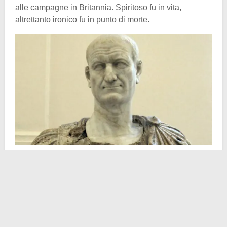
alle campagne in Britannia. Spiritoso fu in vita,
altrettanto ironico fu in punto di morte.
Come già ampiamente anticipato, non fu una lama
canaglia a privarlo della vita, così come non fu a causa
di una battaglia che l’imperatore Vespasiano morì.
L’imputata fu una banale (per noi, non per gli antichi
Romani) diarrea. Come suo solito in tempi estivi, si
ritirò anche in quel 79 d.C. nelle quieti
Aquae Cutiliae
,