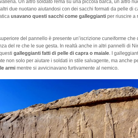
avalleria. Un altro soldato rema su una piccola barca, un altro nu
 altri due nuotano aiutandosi con dei sacchi formati da pelle di c
ratica
usavano questi sacchi come galleggianti
per riuscire a
superiore del pannello è presente un’iscrizione cuneiforme che 
za del re che le sue gesta. In realtà anche in altri pannelli di N
questi
galleggianti fatti di pelle di capra o maiale
. I galleggian
e non solo per aiutare i soldati in stile salvagente, ma anche p
 le armi
mentre si avvicinavano furtivamente al nemico.