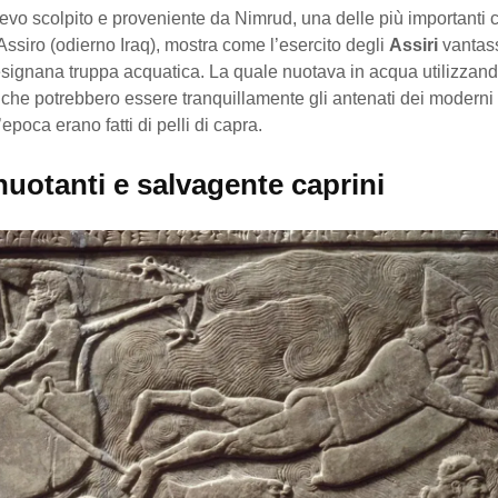
evo scolpito e proveniente da Nimrud, una delle più importanti c
Assiro (odierno Iraq), mostra come l’esercito degli
Assiri
vantas
esignana truppa acquatica. La quale nuotava in acqua utilizzan
 che potrebbero essere tranquillamente gli antenati dei moderni
epoca erano fatti di pelli di capra.
nuotanti e salvagente caprini