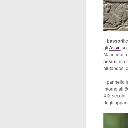
Il
bassorili
gli
Assiri
si 
Ma in realtà
assire
, ma 
aiutandosi 
Il pannello 
intorno all’
XIX secolo, 
degli appart