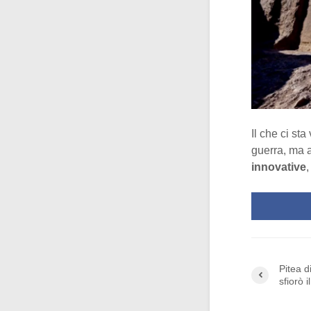
Il che ci st
guerra, ma 
innovative
,
Pitea d
sfiorò i