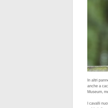
In altri pan
anche a cacc
Museum, m
I cavalli nuo