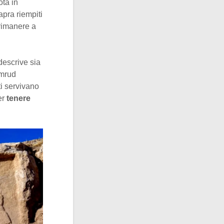
ota in
apra riempiti
 rimanere a
descrive sia
imrud
ti servivano
er
tenere