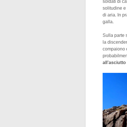
soldati di c
solitudine e
di aria. In p
galla.
Sulla parte 
la discenden
compaiono 
probabilment
all’asciutto