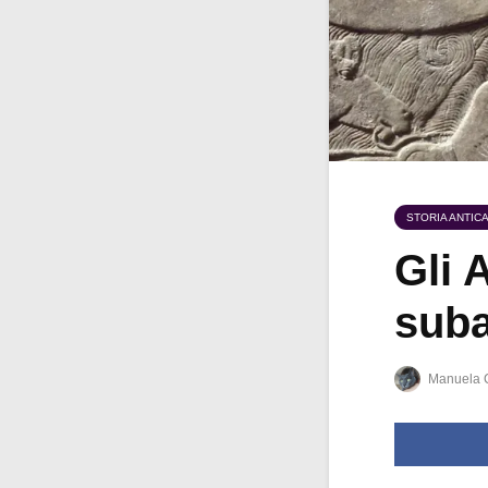
STORIA ANTIC
Gli 
suba
Manuela 