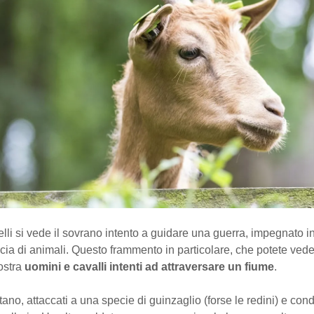
nelli si vede il sovrano intento a guidare una guerra, impegnato in 
ia di animali. Questo frammento in particolare, che potete veder
ostra
uomini e cavalli intenti ad attraversare un fiume
.
tano, attaccati a una specie di guinzaglio (forse le redini) e cond