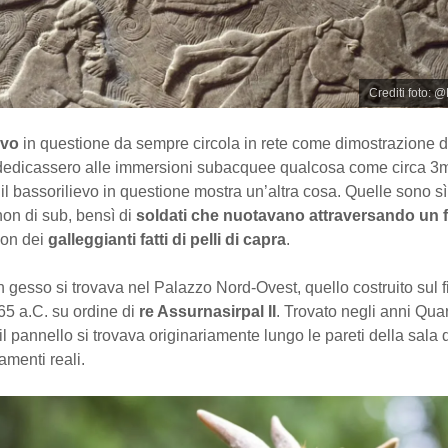
Crediti foto: 
evo
in questione da sempre circola in rete come dimostrazione de
dedicassero alle immersioni subacquee qualcosa come circa 3mi
 il bassorilievo in questione mostra un’altra cosa. Quelle sono sì
non di sub, bensì di
soldati che nuotavano attraversando un 
con dei
galleggianti fatti di pelli di capra
.
in gesso si trovava nel Palazzo Nord-Ovest, quello costruito sul f
865 a.C. su ordine di
re Assurnasirpal II
. Trovato negli anni Qua
il pannello si trovava originariamente lungo le pareti della sala 
amenti reali.