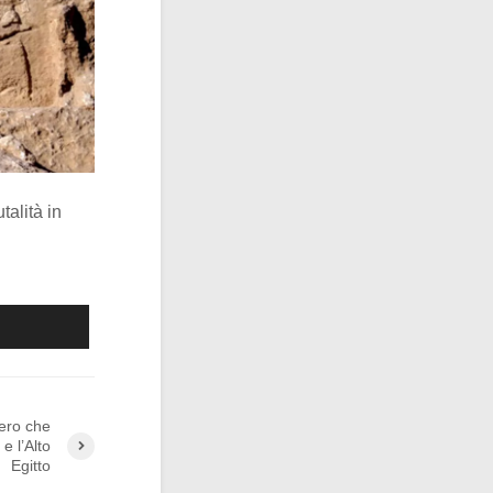
talità in
iero che
e l’Alto
Egitto