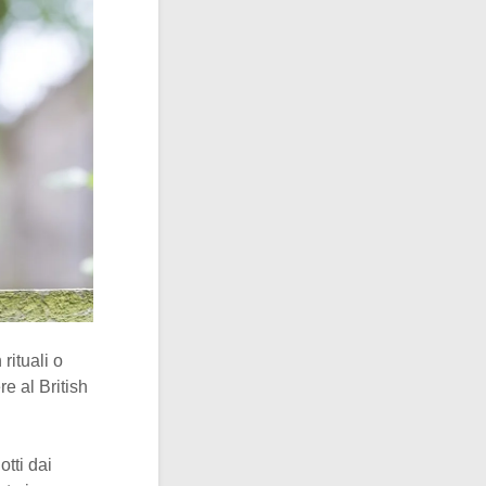
rituali o
e al British
otti dai