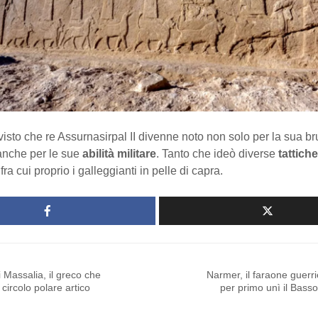
a visto che re Assurnasirpal II divenne noto non solo per la sua bru
anche per le sue
abilità militare
. Tanto che ideò diverse
tattiche
 fra cui proprio i galleggianti in pelle di capra.
i Massalia, il greco che
Narmer, il faraone guerr
l circolo polare artico
per primo unì il Basso 