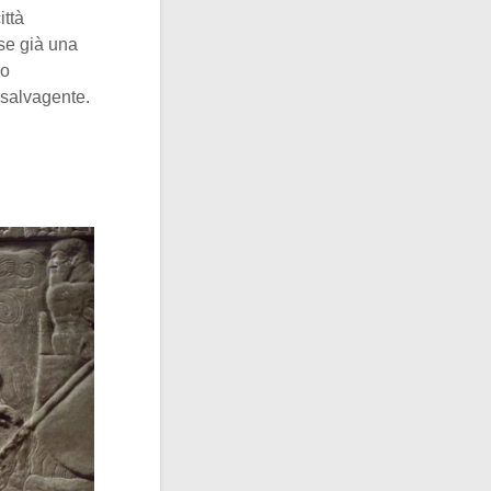
ittà
se già una
do
 salvagente.