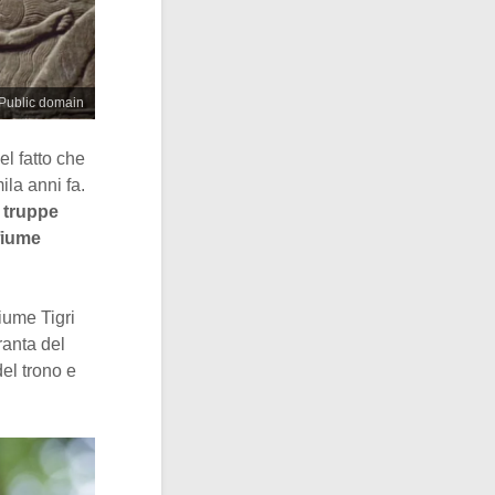
@Public domain
l fatto che
la anni fa.
truppe
fiume
iume Tigri
ranta del
del trono e