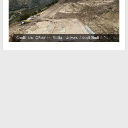
Crediti foto: @Regione Sicilia – Università degli Studi di Palermo
La fondazione della città risale al 403 a.C. Eretta su
una collina che domina la costa tirrenica e la valle del
fiume Tusa, divenne nota per essere una delle prime
città siciliane a schierarsi dalla parte di Roma durante
la
Prima Guerra Punica
.
Gli scavi hanno permesso di portare alla luce un
complesso termale che si estende per circa 800 metri
quadrati. In tutto ciò erano comprese due
stanze con
un pavimento a mosaico
e un
cortile circondato da
porticati
. Si pensa che fosse uno spazio destinato a
personalità di spicco della città.