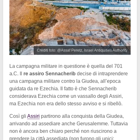
Crediti foto: @Assaf Peretz, Israel Antiquities Authority
La campagna militare in questione è quella del 701
a.C. Il
re assiro Sennacherib
decise di intraprendere
una campagna militare contro la Giudea, all’epoca
guidata da re Ezechia. Il fatto è che Sennacherib
considerava Ezechia come un vassallo degli Assiri,
ma Ezechia non era dello stesso avviso e si ribellò.
Così gli
Assiri
partirono alla conquista della Giudea,
arrivando ad assediare anche Gerusalemme. Tuttavia
non è ancora ben chiaro perché non riuscirono a
prendere la città assediata (non furono gli unici: