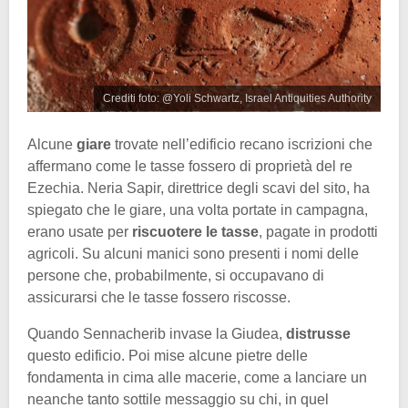
Crediti foto: @Yoli Schwartz, Israel Antiquities Authority
Alcune
giare
trovate nell’edificio recano iscrizioni che
affermano come le tasse fossero di proprietà del re
Ezechia. Neria Sapir, direttrice degli scavi del sito, ha
spiegato che le giare, una volta portate in campagna,
erano usate per
riscuotere le tasse
, pagate in prodotti
agricoli. Su alcuni manici sono presenti i nomi delle
persone che, probabilmente, si occupavano di
assicurarsi che le tasse fossero riscosse.
Quando Sennacherib invase la Giudea,
distrusse
questo edificio. Poi mise alcune pietre delle
fondamenta in cima alle macerie, come a lanciare un
neanche tanto sottile messaggio su chi, in quel