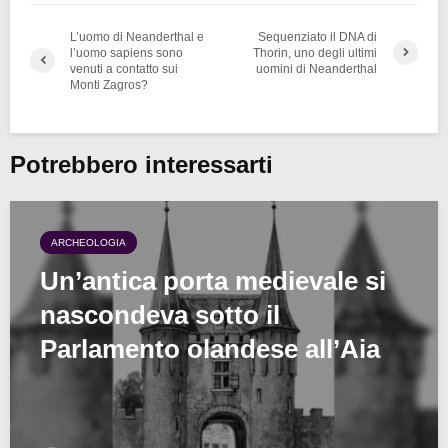
L’uomo di Neanderthal e
Sequenziato il DNA di
l’uomo sapiens sono
Thorin, uno degli ultimi
venuti a contatto sui
uomini di Neanderthal
Monti Zagros?
Potrebbero interessarti
ARCHEOLOGIA
Un’antica porta medievale si
nascondeva sotto il
Parlamento olandese all’Aia