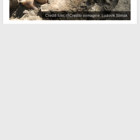
Crediti foto: @Credito immagine: Ludovik Slimak
Thorin è considerato uno degli ultimi
uomini di
Neanderthal
ad aver mai camminato sulla Terra. Dal
sequenziamento del DNA
sono emersi dati
affascinanti, come il fatto che apparteneva a una
stirpe
finora sconosciuta e rimasta isolata per 50mila
anni
.
La scoperta di Thorin risale al 2015: il suo scheletro è
emerso nelle Grotte Mandrin, nella valle del fiume
Rodano, nella
Francia
meridionale. Si pensa che sia
vissuto 42mila anni fa, vicino, dunque, alla
scomparsa
dei parenti più prossimi dell’Homo sapiens
.
Di lui gli archeologi hanno recuperato
denti e parte
del cranio
, ma tanto è bastato per effettuare le analisi
del genoma. In uno studio pubblicato da pochissimo