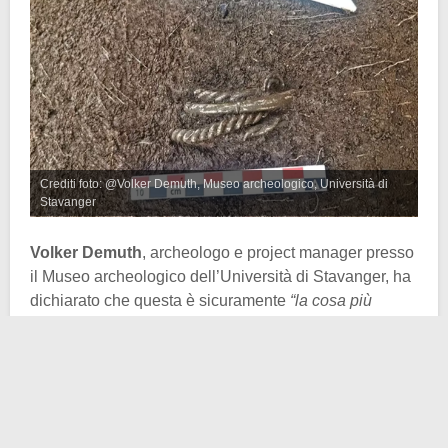
Crediti foto: @Volker Demuth, Museo archeologico, Università di
Stavanger
Volker Demuth
, archeologo e project manager presso
il Museo archeologico dell’Università di Stavanger, ha
dichiarato che questa è sicuramente
“la cosa più
grande che abbia mai sperimentato nella mia carriera”
.
Gli archeologi hanno trovato i braccialetti durante i
lavori di costruzione di una nuova strada destinata al
transito dei trattori. Visto che alcuni gioielli del IX
secolo hanno disegni contorti, ecco che i ricercatori