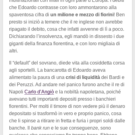
multinazionali con filiali in ogni parte d’Europa. I debiti
che Edoardo contrasse con loro ammontarono alla
spaventosa cifra di
un milione e mezzo di fiorini
! Ben
presto si iniziò a temere che il re inglese non avrebbe
ripagato il debito, cosa che infatti avvenne di lì a poco.
Dichiarando l’insolvenza, egli mandò in dissesto i due
giganti della finanza fiorentina, e con loro migliaia di
altri.
Il “default” del sovrano, diede vita alla cosiddetta corsa
agli sportelli. La bancarotta di Edoardo aveva
alimentato la paura di una
crisi di liquidità
dei Bardi e
dei Peruzzi. Ad andare nel panico furono anche il re di
Napoli
Carlo d’Angiò
e la nobiltà napoletana, poiché
avevano tutti importanti depositi presso i banchieri
fiorentini. Per molti il timore di non vedere più il denaro
depositato si trasformò in vero e proprio panico, cosa
che li spinse a ritirare in fretta e furia i propri soldi dalle
banche. Il
bank run
e le sue conseguenze, sono