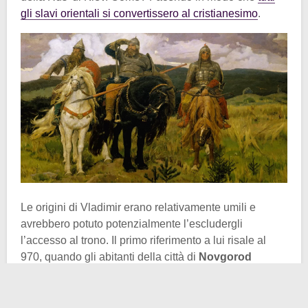
gli slavi orientali si convertissero al cristianesimo
.
Le origini di Vladimir erano relativamente umili e
avrebbero potuto potenzialmente l’escludergli
l’accesso al trono. Il primo riferimento a lui risale al
970, quando gli abitanti della città di
Novgorod
chiesero a suo padre Svjatoslav di trovare loro un
principe. Temendo che lo eleggessero per proprio
conto, egli assegnò questo incarico al figlio
Vladimir
,