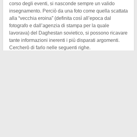
corso degli eventi, si nasconde sempre un valido
insegnamento. Perciò da una foto come quella scattata
alla “vecchia eroina” (definita così all’epoca dal
fotografo e dall’agenzia di stampa per la quale
lavorava) del Daghestan sovietico, si possono ricavare
tante informazioni inerenti i più disparati argomenti.
Cercherò di farlo nelle seguenti righe.
Un ritratto, quello di “
Patima
” (nome assegnato
d’ufficio alla signora dall’allora regolamento sovietico
in tema di scatti fotografici a cittadini dell’URSS), che
garantirà a Kaufman il secondo posto nei World Press
Photo awards del 1973 per la categoria “profili”.
L’autore ci racconta i retroscena dell’iconica immagine.