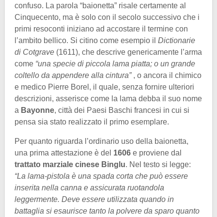
confuso. La parola “baionetta” risale certamente al
Cinquecento, ma è solo con il secolo successivo che i
primi resoconti iniziano ad accostare il termine con
l’ambito bellico. Si citino come esempio il
Dictionarie
di Cotgrave
(1611), che descrive genericamente l’arma
come
“una specie di piccola lama piatta; o un grande
coltello da appendere alla cintura”
, o ancora il chimico
e medico Pierre Borel, il quale, senza fornire ulteriori
descrizioni, asserisce come la lama debba il suo nome
a
Bayonne
, città dei Paesi Baschi francesi in cui si
pensa sia stato realizzato il primo esemplare.
Per quanto riguarda l’ordinario uso della baionetta,
una prima attestazione è del
1606
e proviene dal
trattato marziale cinese Binglu
. Nel testo si legge:
“La lama-pistola è una spada corta che può essere
inserita nella canna e assicurata ruotandola
leggermente. Deve essere utilizzata quando in
battaglia si esaurisce tanto la polvere da sparo quanto