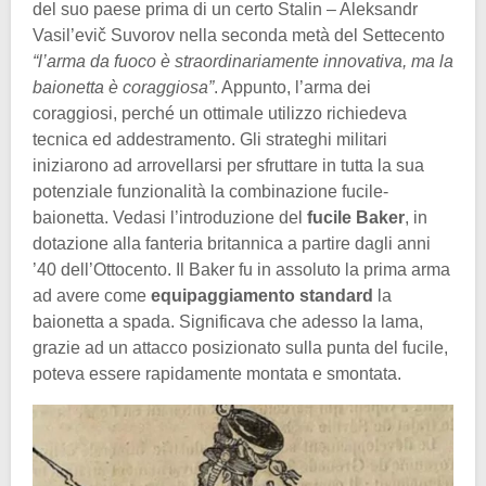
del suo paese prima di un certo Stalin – Aleksandr
Vasil’evič Suvorov nella seconda metà del Settecento
“l’arma da fuoco è straordinariamente innovativa, ma la
baionetta è coraggiosa”
. Appunto, l’arma dei
coraggiosi, perché un ottimale utilizzo richiedeva
tecnica ed addestramento. Gli strateghi militari
iniziarono ad arrovellarsi per sfruttare in tutta la sua
potenziale funzionalità la combinazione fucile-
baionetta. Vedasi l’introduzione del
fucile Baker
, in
dotazione alla fanteria britannica a partire dagli anni
’40 dell’Ottocento. Il Baker fu in assoluto la prima arma
ad avere come
equipaggiamento standard
la
baionetta a spada. Significava che adesso la lama,
grazie ad un attacco posizionato sulla punta del fucile,
poteva essere rapidamente montata e smontata.