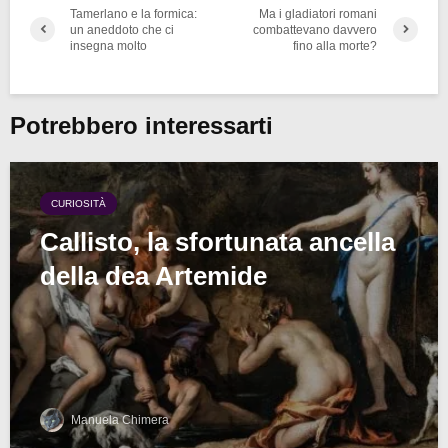
Tamerlano e la formica:
Ma i gladiatori romani
un aneddoto che ci
combattevano davvero
insegna molto
fino alla morte?
Potrebbero interessarti
CURIOSITÀ
Callisto, la sfortunata ancella
della dea Artemide
Manuela Chimera