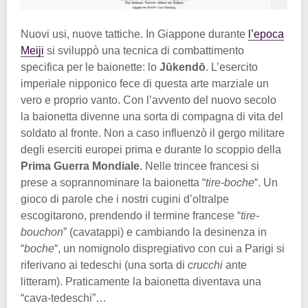
Nuovi usi, nuove tattiche. In Giappone durante
l’epoca
Meiji
si sviluppò una tecnica di combattimento
specifica per le baionette: lo
Jūkendō
. L’esercito
imperiale nipponico fece di questa arte marziale un
vero e proprio vanto. Con l’avvento del nuovo secolo
la baionetta divenne una sorta di compagna di vita del
soldato al fronte. Non a caso influenzò il gergo militare
degli eserciti europei prima e durante lo scoppio della
Prima Guerra Mondiale
. Nelle trincee francesi si
prese a soprannominare la baionetta “
tire-boche
“. Un
gioco di parole che i nostri cugini d’oltralpe
escogitarono, prendendo il termine francese “
tire-
bouchon
” (cavatappi) e cambiando la desinenza in
“
boche
“, un nomignolo dispregiativo con cui a Parigi si
riferivano ai tedeschi (una sorta di
crucchi
ante
litteram). Praticamente la baionetta diventava una
“cava-tedeschi”…