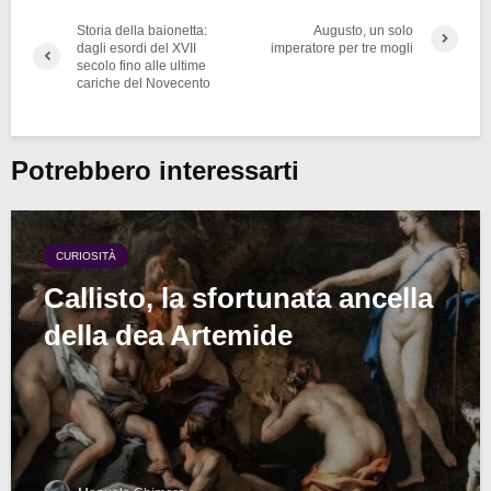
Storia della baionetta:
Augusto, un solo
dagli esordi del XVII
imperatore per tre mogli
secolo fino alle ultime
cariche del Novecento
Potrebbero interessarti
CURIOSITÀ
Callisto, la sfortunata ancella
della dea Artemide