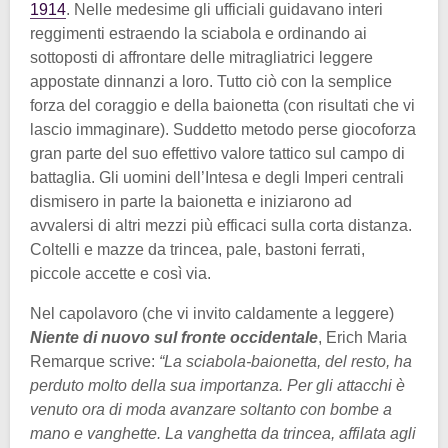
1914
. Nelle medesime gli ufficiali guidavano interi
reggimenti estraendo la sciabola e ordinando ai
sottoposti di affrontare delle mitragliatrici leggere
appostate dinnanzi a loro. Tutto ciò con la semplice
forza del coraggio e della baionetta (con risultati che vi
lascio immaginare). Suddetto metodo perse giocoforza
gran parte del suo effettivo valore tattico sul campo di
battaglia. Gli uomini dell’Intesa e degli Imperi centrali
dismisero in parte la baionetta e iniziarono ad
avvalersi di altri mezzi più efficaci sulla corta distanza.
Coltelli e mazze da trincea, pale, bastoni ferrati,
piccole accette e così via.
Nel capolavoro (che vi invito caldamente a leggere)
Niente di nuovo sul fronte occidentale
, Erich Maria
Remarque scrive:
“La sciabola-baionetta, del resto, ha
perduto molto della sua importanza. Per gli attacchi è
venuto ora di moda avanzare soltanto con bombe a
mano e vanghette. La vanghetta da trincea, affilata agli