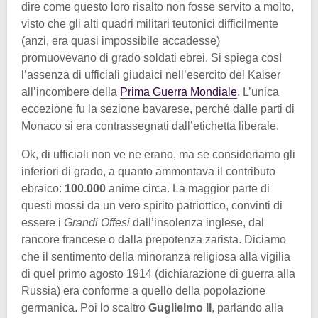
dire come questo loro risalto non fosse servito a molto,
visto che gli alti quadri militari teutonici difficilmente
(anzi, era quasi impossibile accadesse)
promuovevano di grado soldati ebrei. Si spiega così
l’assenza di ufficiali giudaici nell’esercito del Kaiser
all’incombere della
Prima Guerra Mondiale
. L’unica
eccezione fu la sezione bavarese, perché dalle parti di
Monaco si era contrassegnati dall’etichetta liberale.
Ok, di ufficiali non ve ne erano, ma se consideriamo gli
inferiori di grado, a quanto ammontava il contributo
ebraico:
100.000
anime circa. La maggior parte di
questi mossi da un vero spirito patriottico, convinti di
essere i
Grandi Offesi
dall’insolenza inglese, dal
rancore francese o dalla prepotenza zarista. Diciamo
che il sentimento della minoranza religiosa alla vigilia
di quel primo agosto 1914 (dichiarazione di guerra alla
Russia) era conforme a quello della popolazione
germanica. Poi lo scaltro
Guglielmo II
, parlando alla