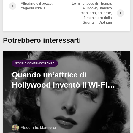
Alfredino e il pozzo,
Le mille facce di Thomas
tragedia d’Italia
A. Dooley: medico
umanitario, antieroe,
fomentatore della
Guerra in Vietnam
Potrebbero interessarti
STORIA CONTEMPORANEA
Quando un’attrice di
Hollywood inventò il Wi-Fi…
Alessandro Marinucci