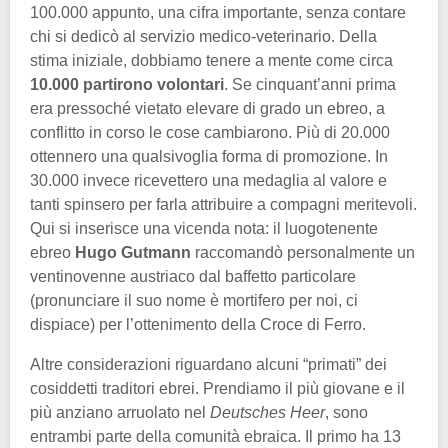
100.000 appunto, una cifra importante, senza contare
chi si dedicò al servizio medico-veterinario. Della
stima iniziale, dobbiamo tenere a mente come circa
10.000 partirono volontari
. Se cinquant’anni prima
era pressoché vietato elevare di grado un ebreo, a
conflitto in corso le cose cambiarono. Più di 20.000
ottennero una qualsivoglia forma di promozione. In
30.000 invece ricevettero una medaglia al valore e
tanti spinsero per farla attribuire a compagni meritevoli.
Qui si inserisce una vicenda nota: il luogotenente
ebreo
Hugo Gutmann
raccomandò personalmente un
ventinovenne austriaco dal baffetto particolare
(pronunciare il suo nome è mortifero per noi, ci
dispiace) per l’ottenimento della Croce di Ferro.
Altre considerazioni riguardano alcuni “primati” dei
cosiddetti traditori ebrei. Prendiamo il più giovane e il
più anziano arruolato nel
Deutsches Heer
, sono
entrambi parte della comunità ebraica. Il primo ha 13