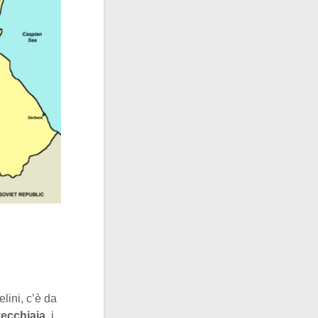
elini, c’è da
vecchiaia
, i