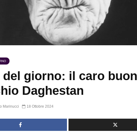
ORNO
 del giorno: il caro buo
hio Daghestan
o Marinucci
18 Ottobre 2024