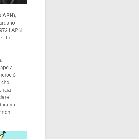
mo
APN
),
 organo
 1972 l’APN
de che
n,
capo a
incrociò
ò che
concia
are il
turatore
r non