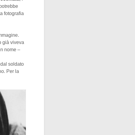
 potrebbe
a fotografia
’immagine.
o già viveva
 un nome –
 dal soldato
o. Per la