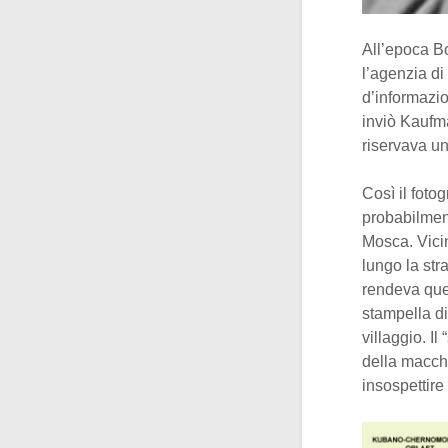
All’epoca B
l’agenzia d
d’informazio
inviò Kaufm
riservava uno
Così il foto
probabilment
Mosca. Vicin
lungo la st
rendeva quel
stampella di
villaggio. I
della macchi
insospettire