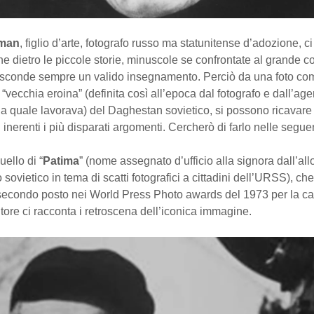
fman
, figlio d’arte, fotografo russo ma statunitense d’adozione, ci
e dietro le piccole storie, minuscole se confrontate al grande c
nasconde sempre un valido insegnamento. Perciò da una foto co
a “vecchia eroina” (definita così all’epoca dal fotografo e dall’age
a quale lavorava) del Daghestan sovietico, si possono ricavare
 inerenti i più disparati argomenti. Cercherò di farlo nelle seguen
uello di “
Patima
” (nome assegnato d’ufficio alla signora dall’all
sovietico in tema di scatti fotografici a cittadini dell’URSS), che
secondo posto nei World Press Photo awards del 1973 per la ca
’autore ci racconta i retroscena dell’iconica immagine.