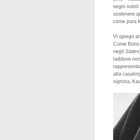
segni nobili
sostenere qu
come pura f
Vi spiego an
Come Boris K
negli
States
laddove non 
rappresent
alla casali
signora, Kau