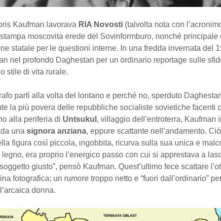
oris Kaufman lavorava
RIA Novosti
(talvolta nota con l’acroni
i stampa moscovita erede del Sovinformburo, nonché principale
ne statale per le questioni interne. In una fredda invernata del
an nel profondo Daghestan per un ordinario reportage sulle sfi
 stile di vita rurale.
grafo partì alla volta del lontano e perché no, sperduto Daghesta
e la più povera delle repubbliche socialiste sovietiche facenti 
o alla periferia di
Untsukul
, villaggio dell’entroterra, Kaufman 
rada una
signora anziana
, eppure scattante nell’andamento. Ci
la figura così piccola, ingobbita, ricurva sulla sua unica e mal
 legno, era proprio l’energico passo con cui si apprestava a lasci
l “soggetto giusto”, pensò Kaufman. Quest’ultimo fece scattare l’ot
na fotografica; un rumore troppo netto e “fuori dall’ordinario” pe
 l’arcaica donna.