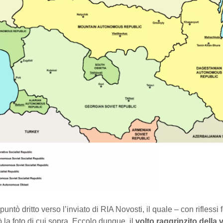
 puntò dritto verso l’inviato di RIA Novosti, il quale – con riflessi f
tò la foto di cui sopra. Eccolo dunque, il
volto raggrinzito della 