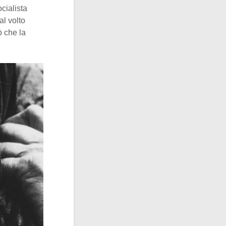
cialista
l volto
ò che la