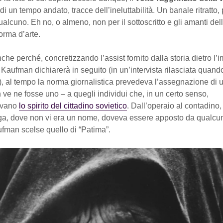
 di un tempo andato, tracce dell’ineluttabilità. Un banale ritratto,
alcuno. Eh no, o almeno, non per il sottoscritto e gli amanti dell
orma d’arte.
che perché, concretizzando l’assist fornito dalla storia dietro l
aufman dichiarerà in seguito (in un’intervista rilasciata quand
), al tempo la norma giornalistica prevedeva l’assegnazione di
ve ne fosse uno – a quegli individui che, in un certo senso,
avano
lo spirito del cittadino sovietico
. Dall’operaio al contadino,
nga, dove non vi era un nome, doveva essere apposto da qualcun
fman scelse quello di “Patima”.