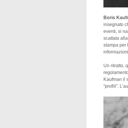
Boris Kau
insegnato ch
eventi, si 
scattata all
stampa per l
informazioni
Un ritratto, q
regolamento 
Kaufman il 
“profili”. L