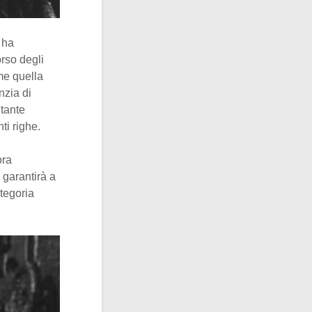
 ha
orso degli
me quella
nzia di
 tante
ti righe.
ora
 garantirà a
tegoria