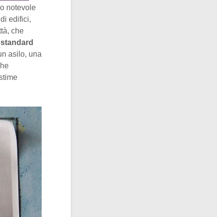
do notevole
i edifici,
tà, che
i
standard
n asilo, una
che
 stime