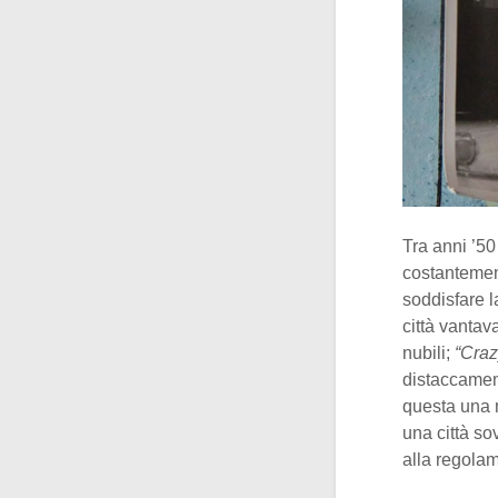
Tra anni ’50
costantement
soddisfare 
città vantav
nubili;
“Cra
distaccamen
questa una m
una città so
alla regolame