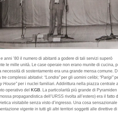
 e anni ’80 il numero di abitanti a godere di tali servizi superò
e le mille unità. Le case operaie non erano munite di cucina, 
la necessità di sostentamento era una grande mensa comune. Di 
a tre complessi abitativi:
“Londra”
per gli uomini celibi;
“Parigi”
pe
zy House”
per i nuclei familiari. Addirittura nella piazza centrale 
to operativo del
KGB
. La particolarità più grande di Pyramiden
ossa propagandistica dell’URSS rivolta all’estero) era il fatto 
vietica visitabile senza visto d’ingresso. Una cosa sensazionale
ntazione vigente in tutti gli altri territori soggetti alle direttive 