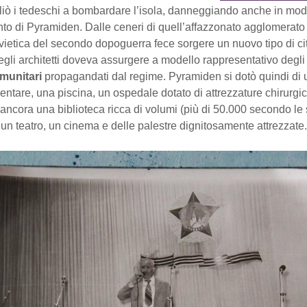
gliò i tedeschi a bombardare l’isola, danneggiando anche in mo
to di Pyramiden. Dalle ceneri di quell’affazzonato agglomerato d
ietica del secondo dopoguerra fece sorgere un nuovo tipo di cit
egli architetti doveva assurgere a modello rappresentativo degl
omunitari
propagandati dal regime. Pyramiden si dotò quindi di u
ntare, una piscina, un ospedale dotato di attrezzature chirurgi
ancora una biblioteca ricca di volumi (più di 50.000 secondo le
 un teatro, un cinema e delle palestre dignitosamente attrezzate.