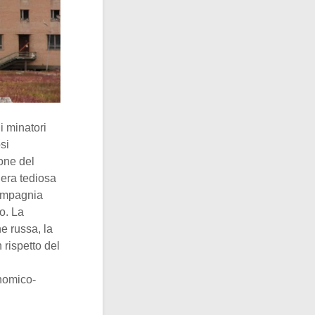
i minatori
si
ione del
 era tediosa
compagnia
to. La
e russa, la
 rispetto del
onomico-