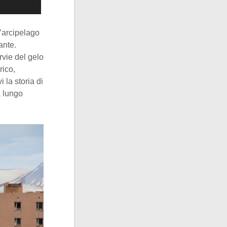
l’arcipelago
ante.
rvie del gelo
rico,
 la storia di
a lungo