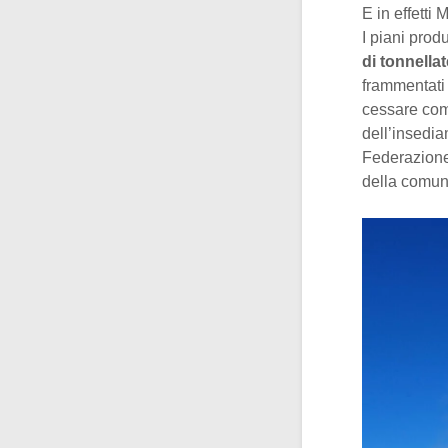
E in effetti
I piani prod
di tonnella
frammentati 
cessare com
dell’insedia
Federazione 
della comun