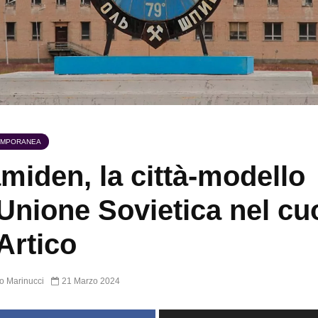
EMPORANEA
miden, la città-modello
’Unione Sovietica nel cu
’Artico
o Marinucci
21 Marzo 2024