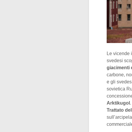
Le vicende 
svedesi sco
giacimenti 
carbone, non
e gli svede
sovietica Ru
concessione
Arktikugol
.
Trattato de
sull’arcipel
commercial