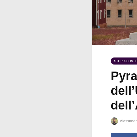
STORIA CONT
Pyra
dell
dell
Alessandr