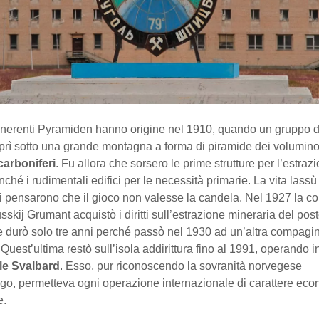
inerenti Pyramiden hanno origine nel 1910, quando un gruppo d
prì sotto una grande montagna a forma di piramide dei volumino
carboniferi
. Fu allora che sorsero le prime strutture per l’estraz
ché i rudimentali edifici per le necessità primarie. La vita lassù
si pensarono che il gioco non valesse la candela. Nel 1927 la 
sskij Grumant acquistò i diritti sull’estrazione mineraria del pos
 durò solo tre anni perché passò nel 1930 ad un’altra compagin
 Quest’ultima restò sull’isola addirittura fino al 1991, operando in
lle Svalbard
. Esso, pur riconoscendo la sovranità norvegese
ago, permetteva ogni operazione internazionale di carattere ec
e.