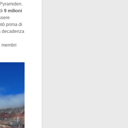
i Pyramiden.
di
9 milioni
essere
ntò prima di
la decadenza
 i membri