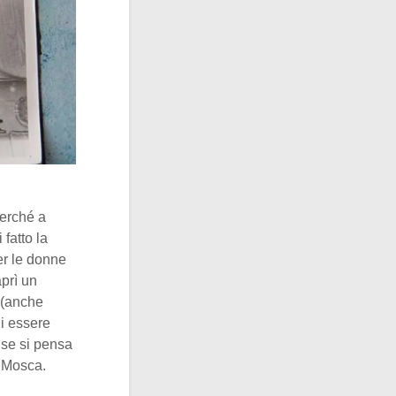
perché a
fatto la
r le donne
aprì un
 (anche
di essere
 se si pensa
di Mosca.