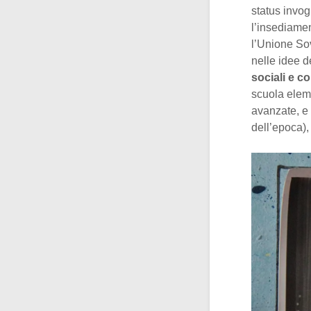
status invo
l’insediamen
l’Unione Sov
nelle idee d
sociali e c
scuola eleme
avanzate, e 
dell’epoca),