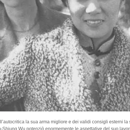
’autocritica la sua arma migliore e dei validi consigli esterni la 
en-Shiung Wu potenziò enormemente le aspettative del suo lavor