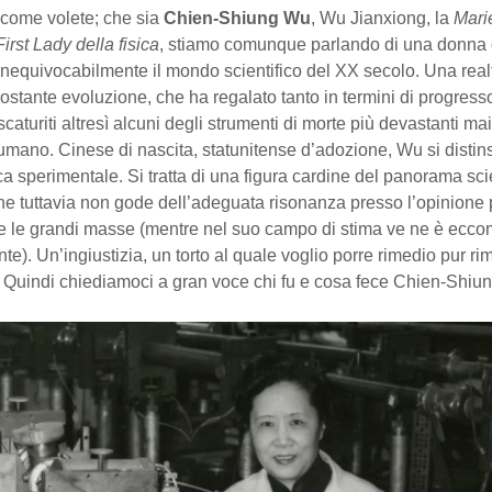
come volete; che sia
Chien-Shiung Wu
, Wu Jianxiong, la
Mari
First Lady della fisica
, stiamo comunque parlando di una donna
inequivocabilmente il mondo scientifico del XX secolo. Una real
ostante evoluzione, che ha regalato tanto in termini di progress
caturiti altresì alcuni degli strumenti di morte più devastanti mai
 umano. Cinese di nascita, statunitense d’adozione, Wu si disti
sica sperimentale. Si tratta di una figura cardine del panorama sci
he tuttavia non gode dell’adeguata risonanza presso l’opinione
 e le grandi masse (mentre nel suo campo di stima ve ne è ecco
te). Un’ingiustizia, un torto al quale voglio porre rimedio pur r
. Quindi chiediamoci a gran voce chi fu e cosa fece Chien-Shi