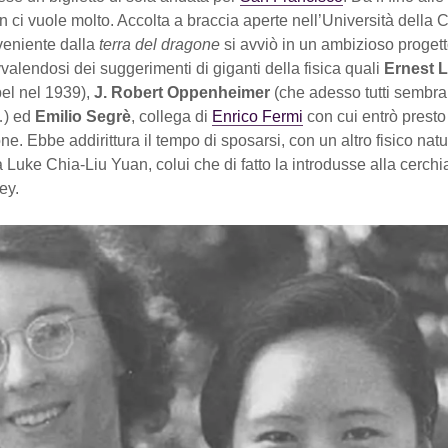
 ci vuole molto. Accolta a braccia aperte nell’Università della Ca
eniente dalla
terra del dragone
si avviò in un ambizioso progett
vvalendosi dei suggerimenti di giganti della fisica quali
Ernest 
el nel 1939),
J. Robert Oppenheimer
(che adesso tutti sembr
…) ed
Emilio Segrè
, collega di
Enrico Fermi
con cui entrò presto
ne. Ebbe addirittura il tempo di sposarsi, con un altro fisico natu
a Luke Chia-Liu Yuan, colui che di fatto la introdusse alla cerchia
ey.