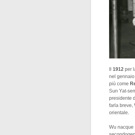
Il
1912
per l
nel gennaio 
più come
Re
Sun Yat-sen
presidente d
farla breve,
orientale.
Wu nacque pe
secondogenit