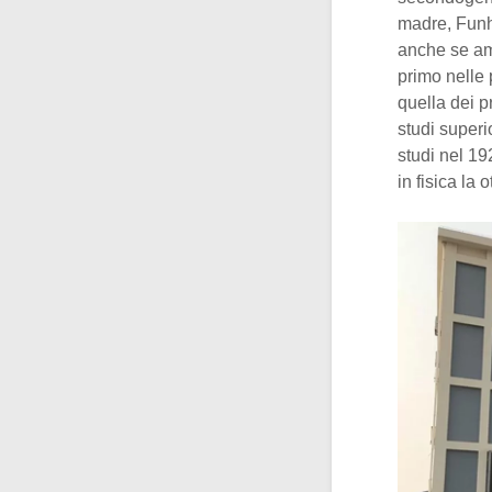
madre, Funh
anche se am
primo nelle 
quella dei p
studi superi
studi nel 1
in fisica la