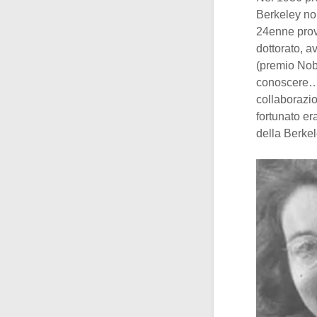
Berkeley non
24enne prov
dottorato, a
(premio Nob
conoscere
collaborazio
fortunato er
della Berkel