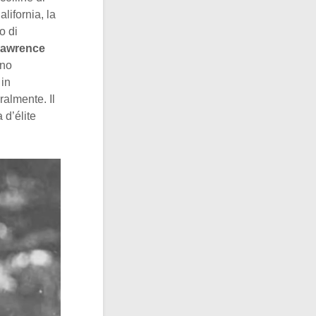
lifornia, la
o di
Lawrence
ano
 in
ralmente. Il
 d’élite