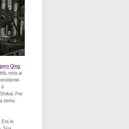
mpero Qing
,
tà, nota ai
 presidente
il
 Shikai. Per
a storia
 Era la
o. Sua