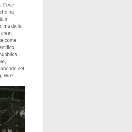
e Curie
 che ha
tà in
o, ma dalla
 creati
nse come
entifico
 pubblica
me,
imanendo nel
ung Wu?