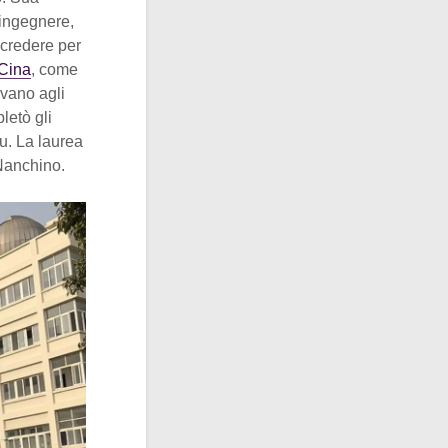
ingegnere,
 credere per
Cina
, come
evano agli
letò gli
u. La laurea
 Nanchino.