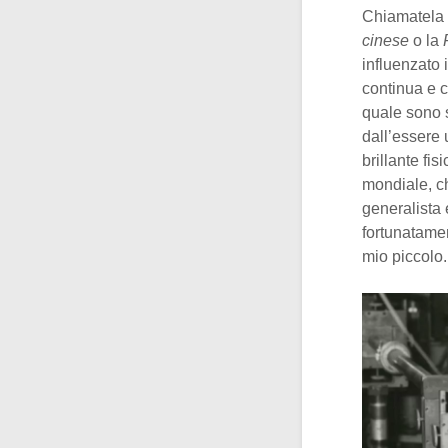
Chiamatela 
cinese
o la
influenzato 
continua e c
quale sono s
dall’essere
brillante fi
mondiale, c
generalista
fortunatamen
mio piccolo