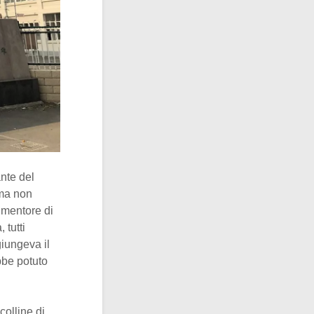
nte del
ma non
e mentore di
 tutti
giungeva il
ebbe potuto
 colline di