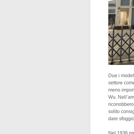
Due i model
settore co
meno importa
Wu. Nell’amb
riconobbero 
solito consi
dare sfoggio
Nel 1936 pre