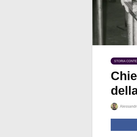
STORIA CONT
Chie
della
Alessandr