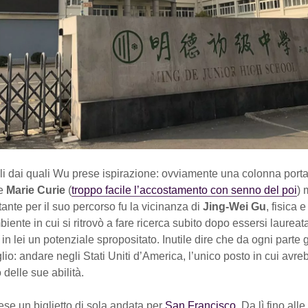
li dai quali Wu prese ispirazione: ovviamente una colonna porta
me
Marie Curie
(
troppo facile l’accostamento con senno del poi
) 
nte per il suo percorso fu la vicinanza di
Jing-Wei Gu
, fisica 
iente in cui si ritrovò a fare ricerca subito dopo essersi laureata,
in lei un potenziale spropositato. Inutile dire che da ogni parte 
glio: andare negli Stati Uniti d’America, l’unico posto in cui avr
 delle sue abilità.
se un biglietto di sola andata per
San Francisco
. Da lì fino alle