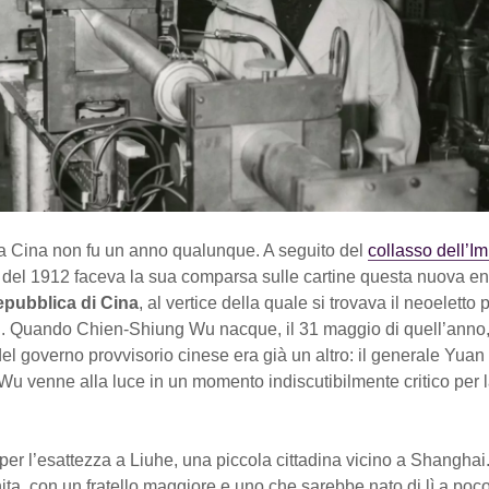
a Cina non fu un anno qualunque. A seguito del
collasso dell’I
del 1912 faceva la sua comparsa sulle cartine questa nuova enti
pubblica di Cina
, al vertice della quale si trovava il neoeletto
. Quando Chien-Shiung Wu nacque, il 31 maggio di quell’anno, 
el governo provvisorio cinese era già un altro: il generale Yuan
 Wu venne alla luce in un momento indiscutibilmente critico per l
r l’esattezza a Liuhe, una piccola cittadina vicino a Shanghai.
a, con un fratello maggiore e uno che sarebbe nato di lì a poc