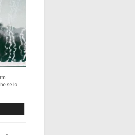
armi
che se lo