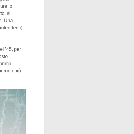
ure lo
to, si
re. Una
intenderci)
el ’45, per
osto
 prima
orirono più