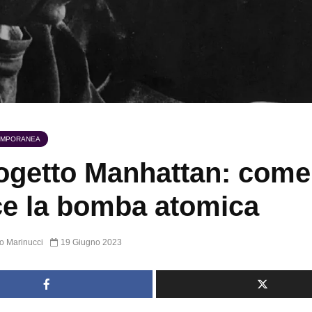
EMPORANEA
rogetto Manhattan: come
e la bomba atomica
o Marinucci
19 Giugno 2023