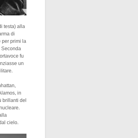
 testa) alla
arma di
 per primi la
la Seconda
ortavoce fu
nanziasse un
litare.
nhattan,
 Alamos, in
brillanti del
 nucleare.
alla
al cielo.