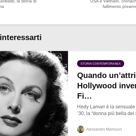
ribaldi, la storia di
USA e Vietnam, cronach
na
fallimento prean
interessarti
STORIA CONTEMPORANEA
Quando un’attri
Hollywood inven
Fi…
Hedy Lamarr è la sensuale a
’30, la “donna più bella del
Alessandro Marinucci