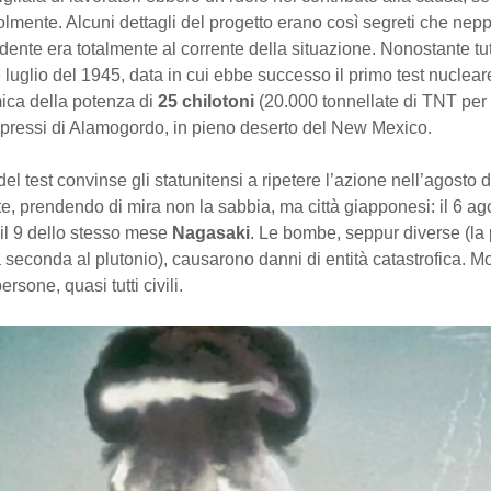
mente. Alcuni dettagli del progetto erano così segreti che nepp
dente era totalmente al corrente della situazione. Nonostante tut
 luglio del 1945, data in cui ebbe successo il primo test nuclea
ca della potenza di
25 chilotoni
(20.000 tonnellate di TNT per 
 pressi di Alamogordo, in pieno deserto del New Mexico.
del test convinse gli statunitensi a ripetere l’azione nell’agosto d
e, prendendo di mira non la sabbia, ma città giapponesi: il 6 ag
 il 9 dello stesso mese
Nagasaki
. Le bombe, seppur diverse (la
la seconda al plutonio), causarono danni di entità catastrofica. M
rsone, quasi tutti civili.