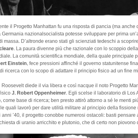
te il Progetto Manhattan fu una risposta di pancia (ma anche di
a Germania nazionalsocialista potesse sviluppare per prima un’
di massa. D’altronde erano stati gli scienziati tedeschi a scoprire
cleare
. La paura divenne più che razionale con lo scoppio del
ale. La comunità scientifica mondiale, della quale principale p
ert Einstein
, fece pressioni affinché il governo statunitense fi
 ricerca con lo scopo di adattare il principio fisico ad un fine mi
e Roosevelt diede il via libera e così nacque il noto Progetto Ma
fisico
J. Robert Oppenheimer
. Egli scelse il laboratorio di Los
come base di ricerca; ben presto attirò attorno a sé le menti più 
e quali lavorò per dare utilità militare al principio della fissione
i anni ’40, il progetto conobbe numerosi ostacoli: basti pensare 
chiesta di uranio arricchito e plutonio, che di certo non piovono d