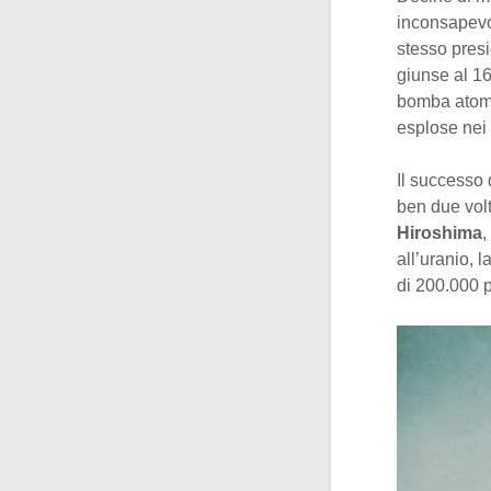
inconsapevol
stesso presi
giunse al 16
bomba atomi
esplose nei
Il successo 
ben due volt
Hiroshima
,
all’uranio, 
di 200.000 pe