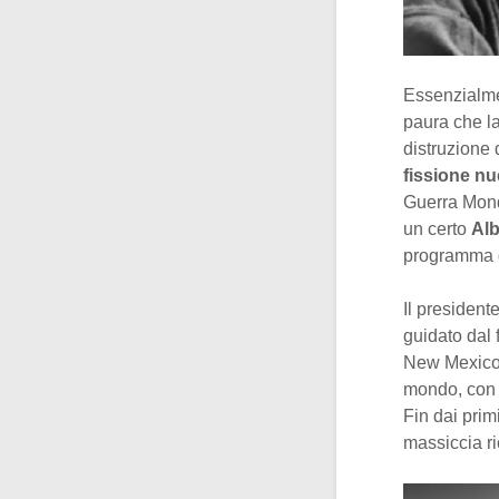
Essenzialmen
paura che l
distruzione 
fissione nu
Guerra Mondi
un certo
Alb
programma di
Il president
guidato dal 
New Mexico, 
mondo, con l
Fin dai prim
massiccia ri