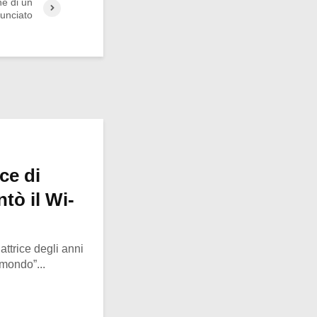
e di un
nunciato
ce di
tò il Wi-
ttrice degli anni
 mondo”...