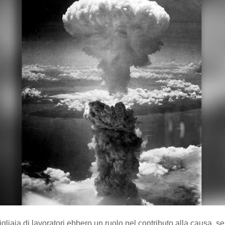
gliaia di lavoratori ebbero un ruolo nel contributo alla causa, s