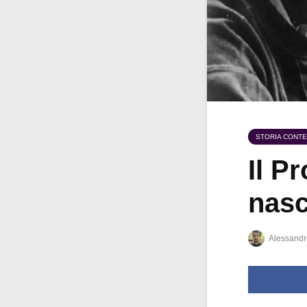
STORIA CONT
Il P
nasc
Alessandr