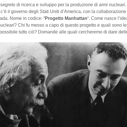
greto di ricerca e sviluppo per la produzione di armi nucleari.
 c’è il governo degli Stati Uniti d’America, con la collaborazion
ada. Nome in codice: “
Progetto Manhattan
“. Come nasce l’ide
ucleari? Chi fu messo a capo di questo progetto e quali sono l
ossibile tutto ciò? Domande alle quali cercheremo di dare delle