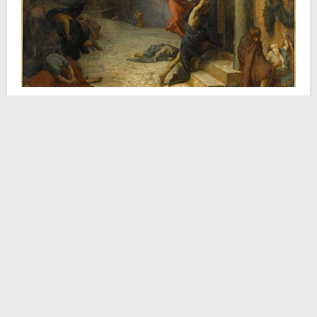
Grazie alla descrizione di
Galeno
pervenutaci grazie a
del materiale papirologico, si può concepire (anche se
non dettagliatamente) l’entità della cosiddetta peste.
L’autorevole medico greco-romano annotò tra i vari
sintomi del male una febbre persistente, diarrea,
vomito, un’insaziabile sete, così come il gonfiore della
gola e la conseguente tosse. L’analisi delle feci
condotta dall’erudito Galeno fece ipotizzare a
quest’ultimo un copioso sanguinamento
gastrointestinale negli ammalati. Inoltre si riscontrava
nelle vittime sfoghi ed eruzioni cutanee su quasi tutta
la superfice corporea. Fortunatamente non tutti i
contraenti della malattia, che sussisteva non più di 12