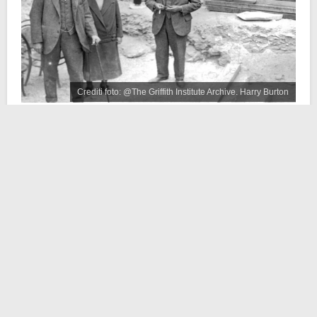
Crediti foto: @The Griffith Institute Archive. Harry Burton
Howard Carter
è uno degli archeologi più famosi del
mondo. Anche coloro che non bazzicano il settore,
conoscono il suo nome in quanto è associato alla
scoperta della tomba di Tutankhamon. E relativa (finta)
maledizione. Ma andiamo con ordine.
Howard Carter ebbe una carriera di tutto rispetto, tanto
che a soli 25 anni divenne Ispettore capo del sud
dell’Egitto. Il che vuol dire che divenne responsabile
dei siti di Karnak, Luxor, Tebe e della
Valle dei Re
. In
questo lasso di tempo si occupò di scavare le tombe di
Nefertari, Seti I, ma operò anche ad
Abu Simbel
e