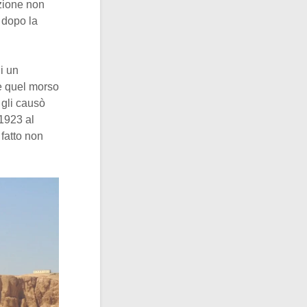
izione non
 dopo la
i un
re quel morso
 gli causò
 1923 al
 fatto non