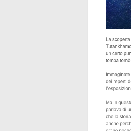
La scoperta 
Tutankhamon 
un certo pun
tomba tornò 
Immaginate la
dei reperti 
l’esposizione
Ma in questo
parlava di 
che la stori
anche perché
erano poche