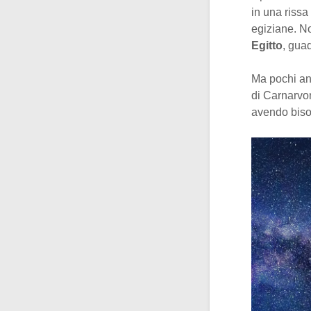
in una rissa
egiziane. No
Egitto
, gua
Ma pochi an
di Carnarvon
avendo bisog