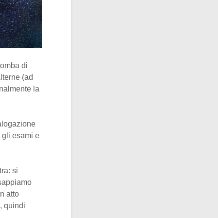
 tomba di
lterne (ad
inalmente la
atalogazione
 gli esami e
ra: si
, sappiamo
n atto
, quindi