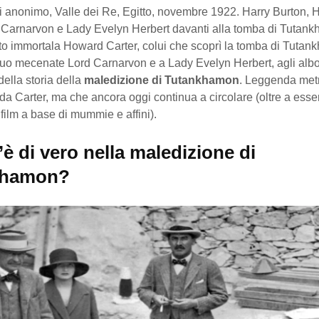
di anonimo, Valle dei Re, Egitto, novembre 1922. Harry Burton,
d Carnarvon e Lady Evelyn Herbert davanti alla tomba di Tutan
to immortala Howard Carter, colui che scoprì la tomba di Tuta
suo mecenate Lord Carnarvon e a Lady Evelyn Herbert, agli albo
della storia della
maledizione di Tutankhamon
. Leggenda met
da Carter, ma che ancora oggi continua a circolare (oltre a esse
film a base di mummie e affini).
è di vero nella maledizione di
khamon?