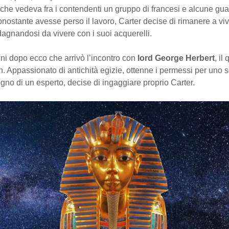
 che vedeva fra i contendenti un gruppo di francesi e alcune gua
nostante avesse perso il lavoro, Carter decise di rimanere a viv
dagnandosi da vivere con i suoi acquerelli.
ni dopo ecco che arrivò l’incontro con
lord George Herbert
, il
. Appassionato di antichità egizie, ottenne i permessi per uno 
no di un esperto, decise di ingaggiare proprio Carter.