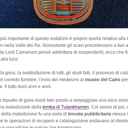
più importante di questo sodalizio è proprio quella relativa alla
nella Valle dei Re. Nonostante gli scavi procedessero a fasi a
to Lord Carnarvon pensò addirittura di sospenderli), ecco che f
alla luce.
 gioia, la soddisfazione di tutti, gli studi fatti, il processo di c
del corredo funebre, l’invio dei medesimi al
museo del Cairo
per
. Il tutto durò anni e anni.
 tripudio di gioia iniziò ben presto a serpeggiare una voce sinist
una maledizione della
tomba di Tutankhamon
. Col senno di poi
a della maledizione fu una sorta di
trovata pubblicitaria
messa i
 le operazioni di recupero e catalogazione andavano al rilento
 e sporadiche le notizie che trapelavano.