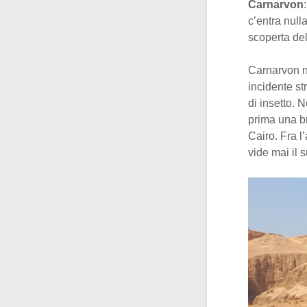
Carnarvon
c’entra null
scoperta de
Carnarvon n
incidente st
di insetto. 
prima una b
Cairo. Fra l
vide mai il 