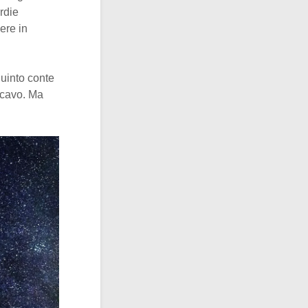
rdie
ere in
 quinto conte
scavo. Ma