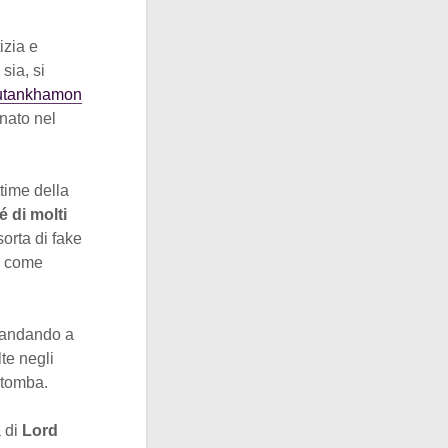
izia e
ia, si
Tutankhamon
nato nel
time della
é di molti
sorta di fake
ne come
, andando a
lte negli
 tomba.
a di
Lord