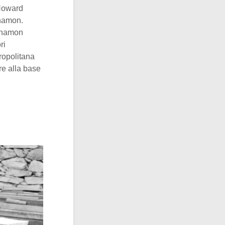
 Howard
khamon.
nkhamon
ri
ropolitana
re alla base