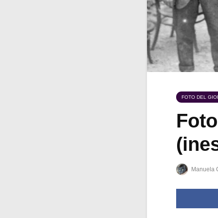
FOTO DEL GI
Foto
(ine
Manuela 