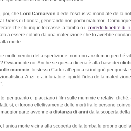
, poi, che
Lord Carnarvon
diede l’esclusiva mondiale della not
 al
Times
di Londra, generando non pochi malumori. Comunque s
iferare che chiunque toccasse la tomba o il
corredo funebre di 
nato a essere colpito da una maledizione che lo avrebbe condan
 alla morte.
he molti membri della spedizione morirono anzitempo perché vit
? Ovviamente no. Anche se questa diceria è alla base dei
clich
 sulle mummie
, lo stesso Carter all’epoca si indignò per questa 
onalistica. Anzi: era infuriato e liquidò l’idea della maledizio
”
.
te, per quanto ci piacciano i film sulle mummie e relativi cliché
atti, sì, ci furono effettivamente delle morti fra le persone coinvo
a maggior parte avvenne
a distanza di anni
dalla scoperta della
 l’unica morte vicina alla scoperta della tomba fu proprio quell