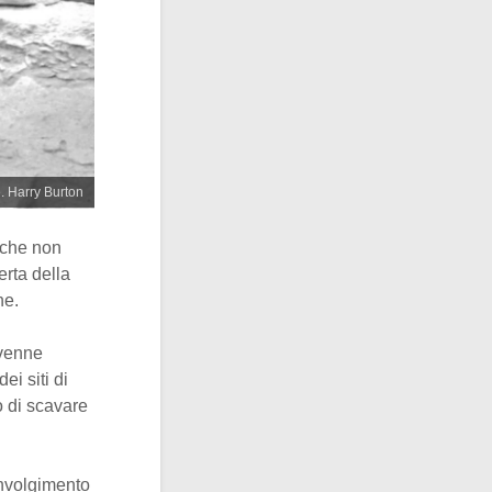
e. Harry Burton
 che non
erta della
ne.
ivenne
ei siti di
ò di scavare
involgimento