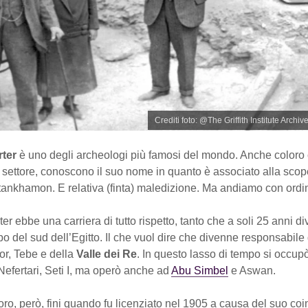
Crediti foto: @The Griffith Institute Archiv
rter
è uno degli archeologi più famosi del mondo. Anche coloro
 settore, conoscono il suo nome in quanto è associato alla scop
tankhamon. E relativa (finta) maledizione. Ma andiamo con ordi
r ebbe una carriera di tutto rispetto, tanto che a soli 25 anni d
po del sud dell’Egitto. Il che vuol dire che divenne responsabile d
or, Tebe e della
Valle dei Re
. In questo lasso di tempo si occup
Nefertari, Seti I, ma operò anche ad
Abu Simbel
e Aswan.
’oro, però, fini quando fu licenziato nel 1905 a causa del suo co