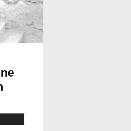
one
n