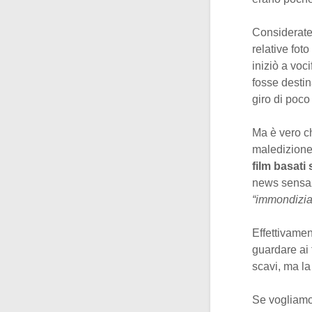
Considerate
relative foto
iniziò a voc
fosse desti
giro di poco
Ma è vero c
maledizione
film basati
news sensazi
“immondizia
Effettivamen
guardare ai f
scavi, ma l
Se vogliamo,