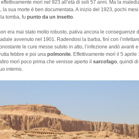
: effettivamente morì nel 923 all’età di soli 57 anni. Ma la maled
a, la sua morte è ben documentata. A inizio del 1923, pochi mesi
lla tomba, fu
punto da un insetto
.
on era mai stato molto robusto, pativa ancora le conseguenze d
radale avvenuto nel 1901. Radendosi la barba, finì con l’infetta
Nonostante le cure messe subito in atto, l’infezione andò avanti e
rutta febbre e poi una
polmonite
. Effettivamente morì il 5 aprile
’altro morì poco prima che venisse aperto il
sarcofago
, quindi di
suo interno.