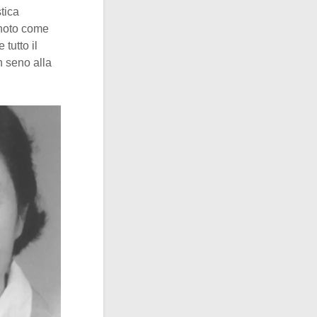
tica
 noto come
tutto il
n seno alla