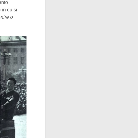
ento
 in cu si
enire o