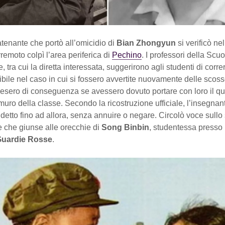
tenante che portò all’omicidio di
Bian Zhongyun
si verificò ne
remoto colpì l’area periferica di
Pechino
. I professori della Scu
 tra cui la diretta interessata, suggerirono agli studenti di correr
bile nel caso in cui si fossero avvertite nuovamente delle scos
hiesero di conseguenza se avessero dovuto portare con loro il q
uro della classe. Secondo la ricostruzione ufficiale, l’insegnant
detto fino ad allora, senza annuire o negare. Circolò voce sullo
e che giunse alle orecchie di
Song Binbin
, studentessa presso l
uardie Rosse
.