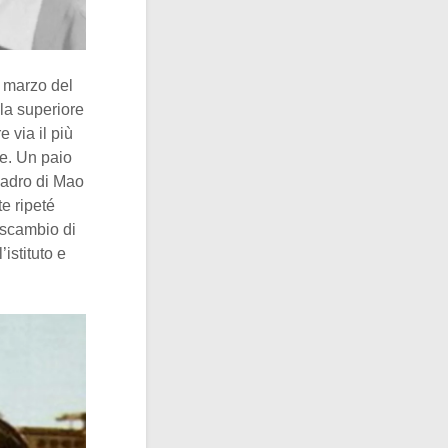
l marzo del
ola superiore
e via il più
se. Un paio
uadro di Mao
e ripeté
 scambio di
’istituto e