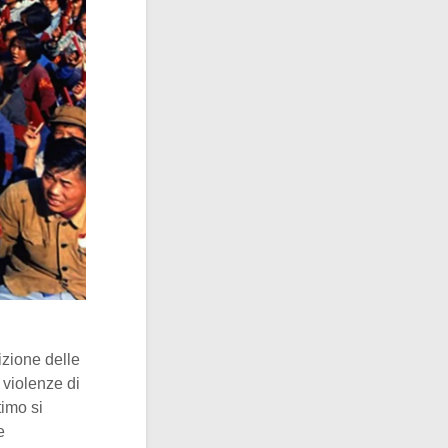
izione delle
 violenze di
timo si
e