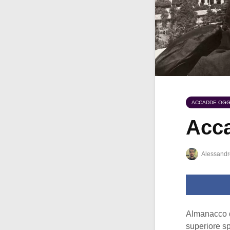
ACCADDE OGG
Acca
Alessandr
Almanacco 
superiore s