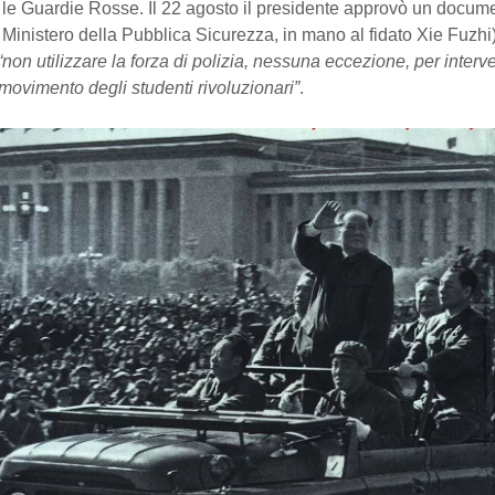
le Guardie Rosse. Il 22 agosto il presidente approvò un docum
Ministero della Pubblica Sicurezza, in mano al fidato Xie Fuzhi)
“non utilizzare la forza di polizia, nessuna eccezione, per interv
 movimento degli studenti rivoluzionari”
.