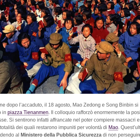
ne dopo l’accaduto, il 18 agosto, Mao Zedong e Song Binbin si
o in
piazza Tienanmen
. Il colloquio rafforzò enormemente la pos
e. Si sentirono infatti affrancate nel poter compiere massacri e
 totalità dei quali restarono impuniti per volontà di
Mao
. Quest’ul
edendo al
Ministero della Pubblica Sicurezza
di non perseguir