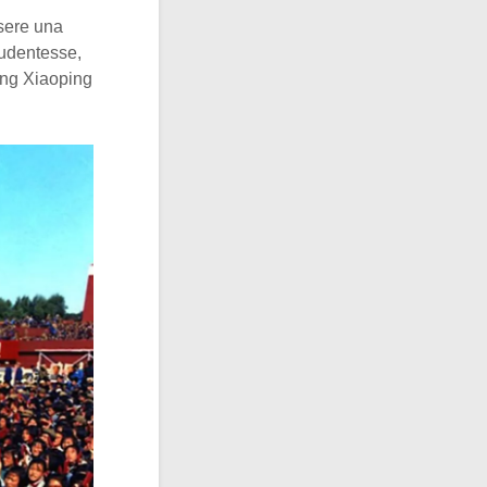
sere una
tudentesse,
Deng Xiaoping