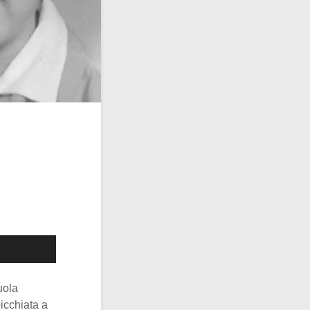
uola
icchiata a