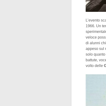
L’evento sca
1966. Un ter
sperimentale,
veloce possi
di alunni c
appeso sul m
solo quanto 
battute, voc
volto delle
G