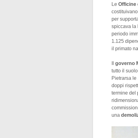
Le
Officine 
costituivano
per supporta
spiccava la
periodo imme
1.125 dipend
il primato n
Il
governo M
tutto il suo
Pietrarsa le
doppi rispett
termine del 
ridimensiona
commissione 
una
demoli