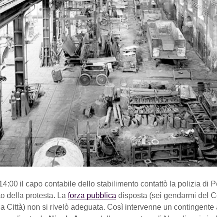
14:00 il capo contabile dello stabilimento contattò la polizia di Por
o della protesta. La
forza pubblica
disposta (sei gendarmi del C
a Città) non si rivelò adeguata. Così intervenne un contingente