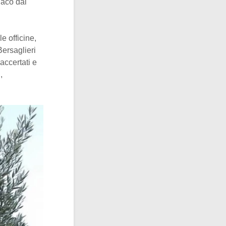
daco dal
e officine,
Bersaglieri
accertati e
,