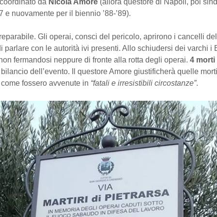
 coordinato da
Nicola Amore
(allora questore di Napoli, poi sin
 e nuovamente per il biennio ’88-’89).
eparabile. Gli operai, consci del pericolo, aprirono i cancelli dell
 parlare con le autorità ivi presenti. Allo schiudersi dei varchi i 
non fermandosi neppure di fronte alla rotta degli operai.
4 morti
l bilancio dell’evento. Il questore Amore giustificherà quelle morti
 come fossero avvenute in
“fatali e irresistibili circostanze”
.