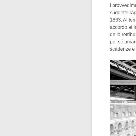
I provvedime
suddette ra
1863. Al te
accordo ai l
della retrib
per sé amaro
scadenze e 