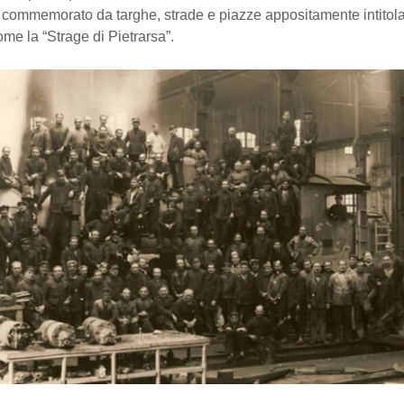
 commemorato da targhe, strade e piazze appositamente intitola
come la “Strage di Pietrarsa”.