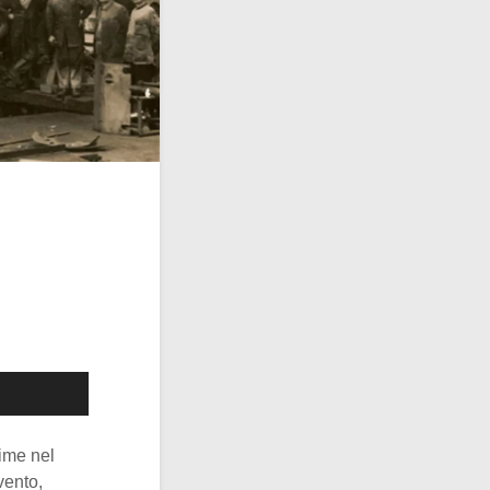
rime nel
vento,