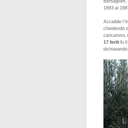
Bersaglieri,
1883 al 1887
Accadde l’irr
chiedendo di
caricarono, 
17 feriti
fu i
dichiarando