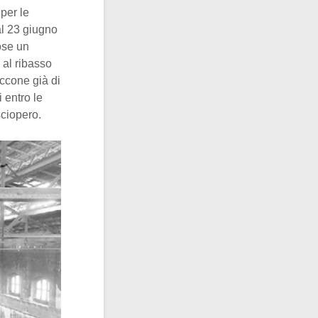
per le
al 23 giugno
ose un
 al ribasso
occone già di
 entro le
sciopero.