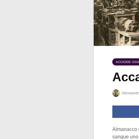
ACCADDE OGG
Acca
Alessandr
Almanacco 
sangue uno s