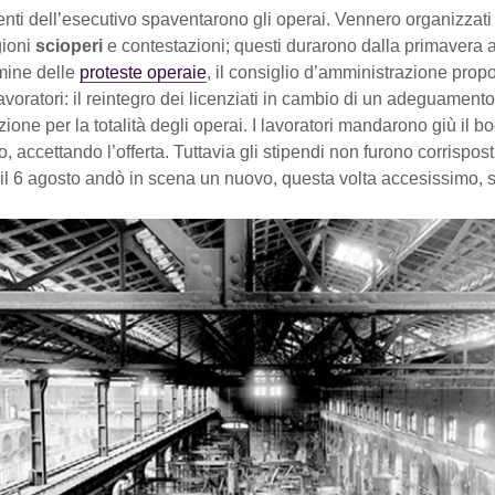
nti dell’esecutivo spaventarono gli operai. Vennero organizzati 
gioni
scioperi
e contestazioni; questi durarono dalla primavera 
rmine delle
proteste operaie
, il consiglio d’amministrazione prop
avoratori: il reintegro dei licenziati in cambio di un adeguamento
uzione per la totalità degli operai. I lavoratori mandarono giù il b
, accettando l’offerta. Tuttavia gli stipendi non furono corrisposti
il 6 agosto andò in scena un nuovo, questa volta accesissimo, 