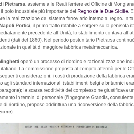
di Pietrarsa
, assieme alle Reali ferriere ed Officine di Mongiana
 il polo industriale più importante del
Regno delle Due Sicilie
. 
re la realizzazione del sistema ferroviario interno al regno. In t
Napoli-Portici
, il primo tratto rotabile a sorgere sulla penisola i
diatamente precedente all’Unità, lo stabilimento contava all’att
enti (dati del 1860). Nel periodo postunitario Pietrarsa continu
azionale in qualità di maggiore fabbrica metalmeccanica.
inghetti
operò un processo di riordino e razionalizzazione indu
lo italiano. La commissione preposta al compito affermò per le Off
 seguenti considerazioni: i costi di produzione della fabbrica er
o agli standard internazionali (stabilimenti belgi e britannici eran
paragone); la scarsa redditività del complesso ne giustificava u
mento in termini di personale (l’ingegnere Grandis, consulente
di riordino, propose addirittura una riconversione della fabbric
zione
).