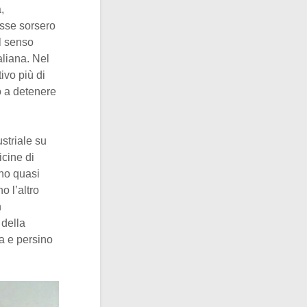
,
Esse sorsero
al senso
taliana. Nel
ivo più di
ò a detenere
striale su
icine di
ano quasi
o l’altro
n
 della
a e persino