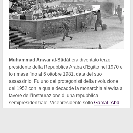
Muḥammad Anwar al-Sādāt
era diventato terzo
presidente della Repubblica Araba d’Egitto nel 1970 e
lo rimase fino al 6 ottobre 1981, data del suo
assassinio. Fu uno dei protagonisti della rivoluzione
del 1952 con la quale decadde la monarchia alawita a
favore dell’instaurazione di una repubblica
semipresidenziale. Vicepresidente sotto
Gamāl ʿAbd
al-Nāṣer
, successe al vertice dello Stato dopo la morte
di quest’ultimo.
Come presidente, al-Sādāt si distinse dal suo