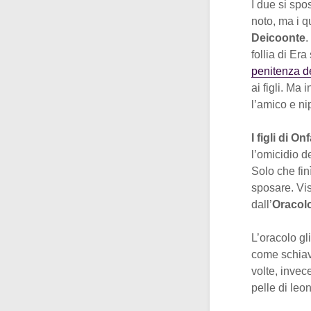
I due si spo
noto, ma i 
Deicoonte
.
follia di Era 
penitenza de
ai figli. Ma 
l’amico e ni
I figli di On
l’omicidio d
Solo che finì
sposare. Vis
dall’
Oracolo
L’oracolo g
come schiavo
volte, invec
pelle di leo