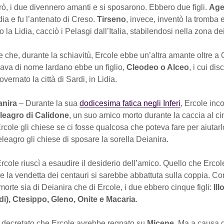
erò, i due divennero amanti e si sposarono. Ebbero due figli.
Age
idia e fu l’antenato di Creso.
Tirseno
, invece, inventò la tromba 
la Lidia, cacciò i Pelasgi dall’Italia, stabilendosi nella zona dei
e che, durante la schiavitù, Ercole ebbe un’altra amante oltre a
iava di nome Iardano ebbe un figlio,
Cleodeo o Alceo
, i cui di
vernato la città di Sardi, in Lidia.
ianira
– Durante la sua
dodicesima fatica negli Inferi
, Ercole inco
leagro di Calidone
, un suo amico morto durante la caccia al ci
rcole gli chiese se ci fosse qualcosa che poteva fare per aiutarlo
eleagro gli chiese di sposare la sorella Deianira.
cole riuscì a esaudire il desiderio dell’amico. Quello che Erco
e la vendetta dei centauri si sarebbe abbattuta sulla coppia. C
morte sia di Deianira che di Ercole, i due ebbero cinque figli:
Ill
idi), Ctesippo, Gleno, Onite e Macaria
.
decretato che Ercole avrebbe regnato su
Micene
. Ma a causa 