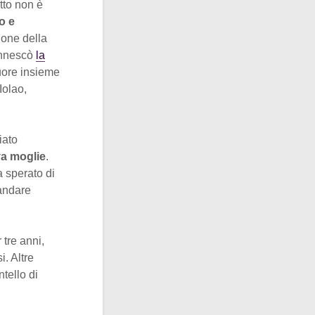
atto non è
o e
ione della
 innescò
la
muore insieme
Iolao,
iato
va moglie
.
a sperato di
 andare
 tre anni,
. Altre
tello di