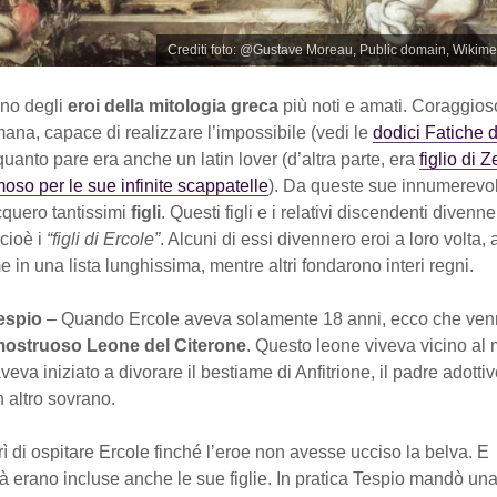
Crediti foto: @Gustave Moreau, Public domain, Wiki
uno degli
eroi della mitologia greca
più noti e amati. Coraggios
ana, capace di realizzare l’impossibile (vedi le
dodici Fatiche d
uanto pare era anche un latin lover (d’altra parte, era
figlio di Z
moso per le sue infinite scappatelle
). Da queste sue innumerevoli
quero tantissimi
figli
. Questi figli e i relativi discendenti diven
 cioè i
“figli di Ercole”
. Alcuni di essi divennero eroi a loro volta, a
 in una lista lunghissima, mentre altri fondarono interi regni.
Tespio
– Quando Ercole aveva solamente 18 anni, ecco che ven
ostruoso Leone del Citerone
. Questo leone viveva vicino al
veva iniziato a divorare il bestiame di Anfitrione, il padre adottiv
n altro sovrano.
frì di ospitare Ercole finché l’eroe non avesse ucciso la belva. E
ità erano incluse anche le sue figlie. In pratica Tespio mandò un