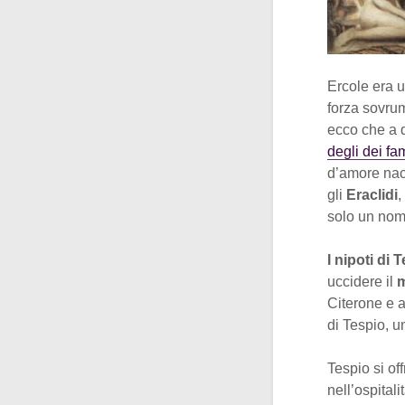
Ercole era 
forza sovrum
ecco che a q
degli dei fa
d’amore nac
gli
Eraclidi
,
solo un nome
I nipoti di 
uccidere il
m
Citerone e a
di Tespio, u
Tespio si of
nell’ospital