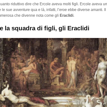
anto riduttivo dire che Ercole aveva molti figli. Ercole aveva un
te le sue avventure qua e là, infatti, l’eroe ebbe diverse amanti. I
umerosa che divenne nota come gli
Eraclidi
.
e la squadra di figli, gli Eraclidi