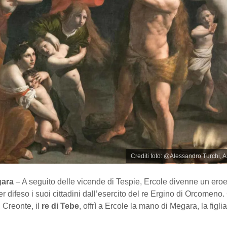
Crediti foto: @Alessandro Turchi, A
egara
– A seguito delle vicende di Tespie, Ercole divenne un ero
r difeso i suoi cittadini dall’esercito del re Ergino di Orcomen
 Creonte, il
re di Tebe
, offrì a Ercole la mano di Megara, la figl