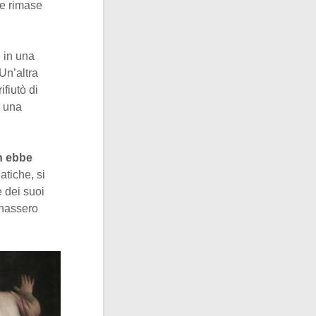
se rimase
e in una
Un’altra
ifiutò di
e una
n ebbe
atiche, si
 dei suoi
gnassero