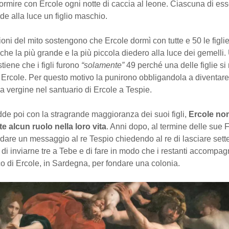
ormire con Ercole ogni notte di caccia al leone. Ciascuna di es
ede alla luce un figlio maschio.
oni del mito sostengono che Ercole dormì con tutte e 50 le figli
 che la più grande e la più piccola diedero alla luce dei gemelli. 
tiene che i figli furono
“solamente”
49 perché una delle figlie si r
 Ercole. Per questo motivo la punirono obbligandola a diventar
 vergine nel santuario di Ercole a Tespie.
e poi con la stragrande maggioranza dei suoi figli,
Ercole no
e alcun ruolo nella loro vita
. Anni dopo, al termine delle sue F
dare un messaggio al re Tespio chiedendo al re di lasciare sette
, di inviarne tre a Tebe e di fare in modo che i restanti accompa
co di Ercole, in Sardegna, per fondare una colonia.