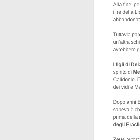
Alla fine, p
il re della L
abbandonato 
Tuttavia par
un’altra sch
avrebbero go
I figli di De
spirito di
Me
Calidonio. E
dei vidi e M
Dopo anni Er
sapeva è ch
prima della 
degli Eracl
Zeus
aveva 