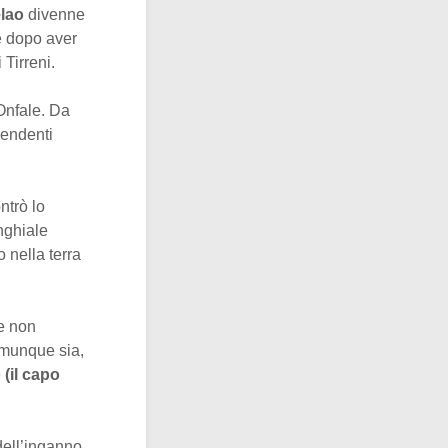
lao
divenne
e dopo aver
 Tirreni.
 Onfale. Da
scendenti
ntrò lo
nghiale
 nella terra
le non
omunque sia,
o (il capo
dell’inganno