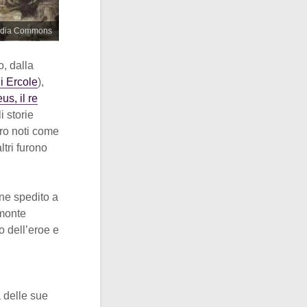
media Commons
o, dalla
i Ercole
),
eus, il re
 storie
nero noti come
ltri furono
ne spedito a
 monte
o dell’eroe e
a delle sue