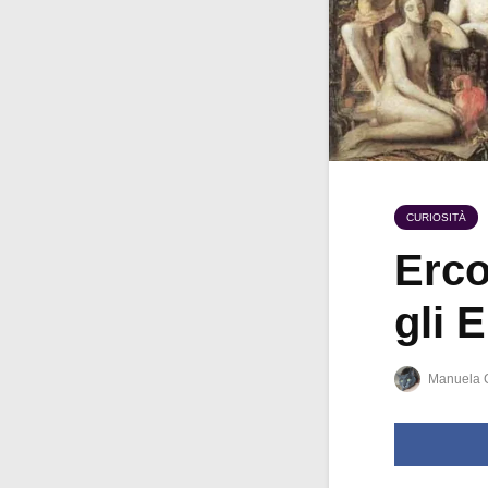
CURIOSITÀ
Erco
gli E
Manuela 