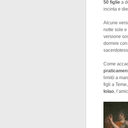
50 figlie
a d
incinta e di
Alcune versi
notte sole e
versione sos
dormire con
sacerdotessa
Come accadd
praticament
limitò a man
figli a Teme
Iolao
, l’ami