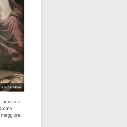
lte Pinakothek
e famoso a
o. Come
ia maggiore.