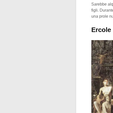
Sarebbe alqu
figli. Duran
una prole n
Ercole 