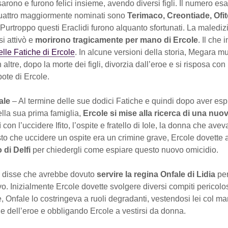
sarono e furono felici insieme, avendo diversi figli. Il numero es
quattro maggiormente nominati sono
Terimaco, Creontiade, Ofit
 Purtroppo questi Eraclidi furono alquanto sfortunati. La malediz
si attivò e
morirono tragicamente per mano di Ercole
. Il che
lle Fatiche di Ercole
. In alcune versioni della storia, Megara 
in altre, dopo la morte dei figli, divorzia dall’eroe e si risposa con 
pote di Ercole.
fale
– Al termine delle sue dodici Fatiche e quindi dopo aver esp
ella sua prima famiglia,
Ercole si mise alla ricerca di una nuo
 con l’uccidere Ifito, l’ospite e fratello di Iole, la donna che avev
to che uccidere un ospite era un crimine grave, Ercole dovette
 di Delfi
per chiedergli come espiare questo nuovo omicidio.
li disse che avrebbe dovuto
servire la regina Onfale di Lidia
per
. Inizialmente Ercole dovette svolgere diversi compiti pericolosi
e, Onfale lo costringeva a ruoli degradanti, vestendosi lei col man
ne dell’eroe e obbligando Ercole a vestirsi da donna.