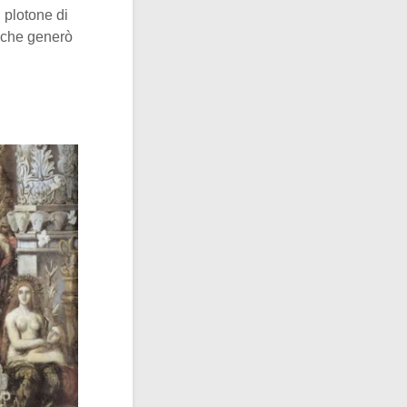
 plotone di
l che generò