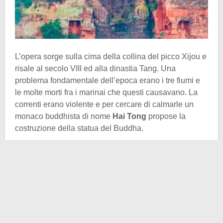
L’opera sorge sulla cima della collina del picco Xijou e
risale al secolo VIII ed alla dinastia Tang. Una
problema fondamentale dell’epoca erano i tre fiumi e
le molte morti fra i marinai che questi causavano. La
correnti erano violente e per cercare di calmarle un
monaco buddhista di nome
Hai Tong
propose la
costruzione della statua del Buddha.
Tuttavia non si trattava di un Buddha qualunque ma
del
Buddha Maitreya
è il quinto e ultimo della
credenza religiosa in questione. Tuttavia non fu facile
per Hai Tong trovare i finanziamenti per l’immensa
opera e la costruzione della stessa venne interrotta per
tre volte.