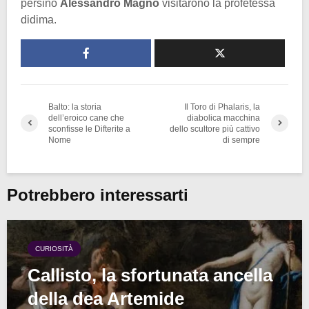
persino
Alessandro Magno
visitarono la profetessa
didima.
Balto: la storia
Il Toro di Phalaris, la
dell’eroico cane che
diabolica macchina
sconfisse le Difterite a
dello scultore più cattivo
Nome
di sempre
Potrebbero interessarti
CURIOSITÀ
Callisto, la sfortunata ancella
della dea Artemide