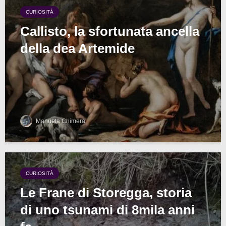
CURIOSITÀ
Callisto, la sfortunata ancella
della dea Artemide
Manuela Chimera
CURIOSITÀ
Le Frane di Storegga, storia
di uno tsunami di 8mila anni