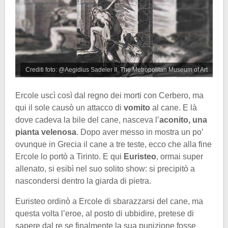
Crediti foto: @Aegidius Sadeler II, The Metropolitan Museum of Art
Ercole uscì così dal regno dei morti con Cerbero, ma
qui il sole causò un attacco di
vomito
al cane. E là
dove cadeva la bile del cane, nasceva l’
aconito, una
pianta velenosa
. Dopo aver messo in mostra un po’
ovunque in Grecia il cane a tre teste, ecco che alla fine
Ercole lo portò a Tirinto. E qui
Euristeo
, ormai super
allenato, si esibì nel suo solito show: si precipitò a
nascondersi dentro la giarda di pietra.
Euristeo ordinò a Ercole di sbarazzarsi del cane, ma
questa volta l’eroe, al posto di ubbidire, pretese di
sapere dal re se finalmente la sua punizione fosse