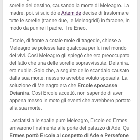
sorelle del destino, causando la morte di Meleagro. La
madre, poi, si suicidò e
Artemide
decise di trasformare
tutte le sorelle (tranne due, le Meleagridi) in faraone, in
modo da punire il padre, il re Eneo.
Ercole, di fronte a cotale mole di tragedie, chiese a
Meleagro se potesse fare qualcosa per lui nel mondo
dei vivi. Così Meleagro gli spiegò che era preoccupato
del fatto che una delle sorelle sopravvissute, Deianira,
era nubile. Solo che, a seguito dello scandalo causato
dalla sua morte, nessuno avrebbe voluto sposarla. La
soluzione di Meleagro era che
Ercole sposasse
Deianira
. Così Ercole accettò, non sapendo di aver
appena messo in moto gli eventi che avrebbero portato
alla sua morte.
Lasciatisi alle spalle pure Meleagro, Ercole ed Ermes
arrivarono finalmente alle porte del palazzo di Ade. Qui
Ermes portò Ercole al cospetto di Ade e Persefone