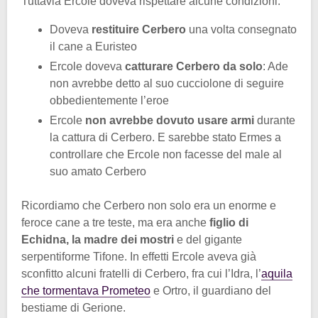
Tuttavia Ercole doveva rispettare alcune condizioni:
Doveva
restituire Cerbero
una volta consegnato
il cane a Euristeo
Ercole doveva
catturare Cerbero da solo
: Ade
non avrebbe detto al suo cucciolone di seguire
obbedientemente l’eroe
Ercole
non avrebbe dovuto usare armi
durante
la cattura di Cerbero. E sarebbe stato Ermes a
controllare che Ercole non facesse del male al
suo amato Cerbero
Ricordiamo che Cerbero non solo era un enorme e
feroce cane a tre teste, ma era anche
figlio di
Echidna, la madre dei mostri
e del gigante
serpentiforme Tifone. In effetti Ercole aveva già
sconfitto alcuni fratelli di Cerbero, fra cui l’Idra, l’
aquila
che tormentava Prometeo
e Ortro, il guardiano del
bestiame di Gerione.