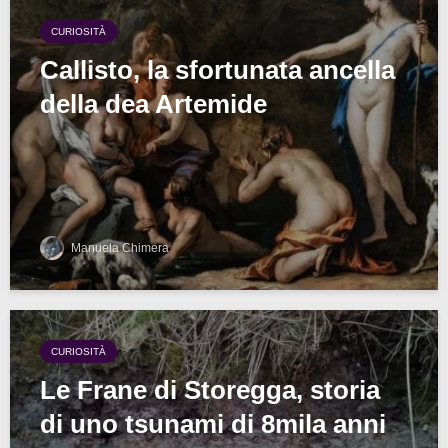
CURIOSITÀ
Callisto, la sfortunata ancella
della dea Artemide
Manuela Chimera
CURIOSITÀ
Le Frane di Storegga, storia
di uno tsunami di 8mila anni