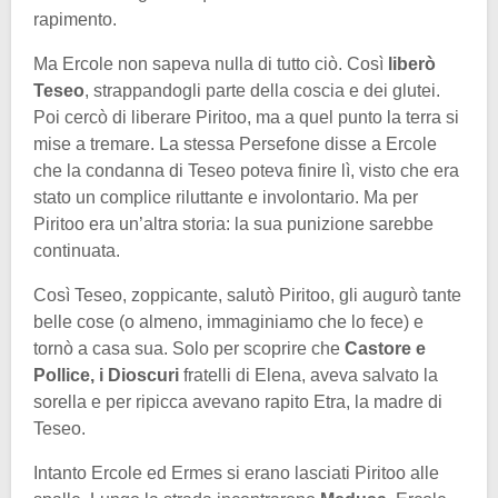
rapimento.
Ma Ercole non sapeva nulla di tutto ciò. Così
liberò
Teseo
, strappandogli parte della coscia e dei glutei.
Poi cercò di liberare Piritoo, ma a quel punto la terra si
mise a tremare. La stessa Persefone disse a Ercole
che la condanna di Teseo poteva finire lì, visto che era
stato un complice riluttante e involontario. Ma per
Piritoo era un’altra storia: la sua punizione sarebbe
continuata.
Così Teseo, zoppicante, salutò Piritoo, gli augurò tante
belle cose (o almeno, immaginiamo che lo fece) e
tornò a casa sua. Solo per scoprire che
Castore e
Pollice, i Dioscuri
fratelli di Elena, aveva salvato la
sorella e per ripicca avevano rapito Etra, la madre di
Teseo.
Intanto Ercole ed Ermes si erano lasciati Piritoo alle