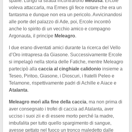
spalle. Lungo la strada incontrarono
Medusa
. Ercole
voleva attaccarla, ma Ermes gli fece notare che era un
fantasma e dunque non era un pericolo. Avvicinandosi
alle porte del palazzo di Ade, poi, Ercole incontrò
anche lo spirito di un vecchio amico e compagno
Argonauta, il principe
Meleagro
.
I due erano diventati amici durante la ricerca del Vello
d’Oro intrapresa da Giasone. Successivamente Ercole
si impelagò nella storia delle Fatiche, mentre Meleagro
partecipò alla
caccia al cinghiale calidonio
insieme a
Teseo, Piritoo, Giasone, i Dioscuri, i fratelli Peleo e
Telamone, rispettivamente padri di Achille e Aiace e
Atalanta
.
Meleagro morì alla fine della caccia
, ma non prima di
aver consegnato i trofei di caccia ad Atalanta, aver
ucciso i suoi zii e di essere morto perché la madre,
imbufalita per tutto quello spargimento di sangue,
avesse gettato nel fuoco un tronco maledetto dalle