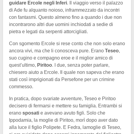
guidare Ercole negli Inferi
. Il viaggio verso il palazzo
di Ade fu alquanto noioso, inframmezzato da incontri
con fantasmi. Questo almeno fino a quando i due non
incontrarono altri due uomini inchiodati a sedie di
pietra e legati da serpenti attorcigliati.
Con sgomento Ercole si rese conto che non solo erano
ancora vivi, ma che li conosceva pure. Erano
Teseo
,
suo cugino e compagno eroe e il miglior amico di
quest’ultimo,
Piritoo
. I due, senza poter parlare,
chiesero aiuto a Ercole. Il quale non sapeva che erano
stati così imprigionati da Persefone per un crimine
commesso.
In pratica, dopo svariate avventure, Teseo e Piritoo
decisero di fermarsi e mettere su famiglia. Entrambi si
erano
sposati
e avevano avuto figli. Solo che
Ippodamia, la moglie di Piritoo, morì dopo aver dato
alla luce il figlio Polipete. E Fedra, lamoglie di Teseo,