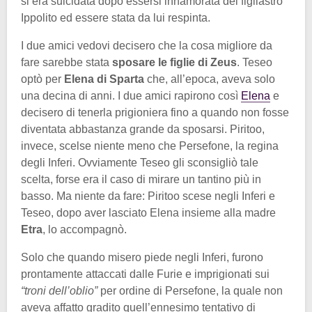
si era suicidata dopo essersi innamorata del figliastro
Ippolito ed essere stata da lui respinta.
I due amici vedovi decisero che la cosa migliore da
fare sarebbe stata
sposare le figlie di Zeus
. Teseo
optò per
Elena di Sparta
che, all’epoca, aveva solo
una decina di anni. I due amici rapirono così
Elena
e
decisero di tenerla prigioniera fino a quando non fosse
diventata abbastanza grande da sposarsi. Piritoo,
invece, scelse niente meno che Persefone, la regina
degli Inferi. Ovviamente Teseo gli sconsigliò tale
scelta, forse era il caso di mirare un tantino più in
basso. Ma niente da fare: Piritoo scese negli Inferi e
Teseo, dopo aver lasciato Elena insieme alla madre
Etra
, lo accompagnò.
Solo che quando misero piede negli Inferi, furono
prontamente attaccati dalle Furie e imprigionati sui
“troni dell’oblio”
per ordine di Persefone, la quale non
aveva affatto gradito quell’ennesimo tentativo di