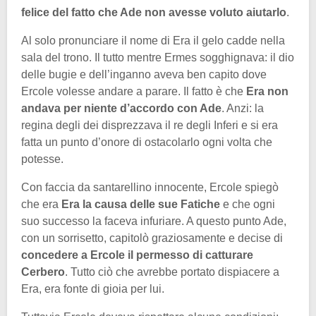
felice del fatto che Ade non avesse voluto aiutarlo
.
Al solo pronunciare il nome di Era il gelo cadde nella
sala del trono. Il tutto mentre Ermes sogghignava: il dio
delle bugie e dell’inganno aveva ben capito dove
Ercole volesse andare a parare. Il fatto è che
Era non
andava per niente d’accordo con Ade
. Anzi: la
regina degli dei disprezzava il re degli Inferi e si era
fatta un punto d’onore di ostacolarlo ogni volta che
potesse.
Con faccia da santarellino innocente, Ercole spiegò
che era
Era la causa delle sue Fatiche
e che ogni
suo successo la faceva infuriare. A questo punto Ade,
con un sorrisetto, capitolò graziosamente e decise di
concedere a Ercole il permesso di catturare
Cerbero
. Tutto ciò che avrebbe portato dispiacere a
Era, era fonte di gioia per lui.