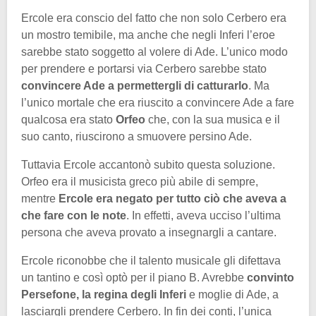
Ercole era conscio del fatto che non solo Cerbero era
un mostro temibile, ma anche che negli Inferi l’eroe
sarebbe stato soggetto al volere di Ade. L’unico modo
per prendere e portarsi via Cerbero sarebbe stato
convincere Ade a permettergli di catturarlo
. Ma
l’unico mortale che era riuscito a convincere Ade a fare
qualcosa era stato
Orfeo
che, con la sua musica e il
suo canto, riuscirono a smuovere persino Ade.
Tuttavia Ercole accantonò subito questa soluzione.
Orfeo era il musicista greco più abile di sempre,
mentre
Ercole era negato per tutto ciò che aveva a
che fare con le note
. In effetti, aveva ucciso l’ultima
persona che aveva provato a insegnargli a cantare.
Ercole riconobbe che il talento musicale gli difettava
un tantino e così optò per il piano B. Avrebbe
convinto
Persefone, la regina degli Inferi
e moglie di Ade, a
lasciargli prendere Cerbero. In fin dei conti, l’unica