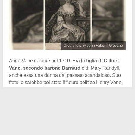
Crediti foto: @John Faber il Giovane
Anne Vane nacque nel 1710. Era la
figlia di Gilbert
Vane, secondo barone Barnard
e di Mary Randyll,
anche essa una donna dal passato scandaloso. Suo
fratello sarebbe poi stato il futuro politico Henry Vane,
il quale divenne il primo conte di Darlington.
Non si sa molto della sua infanzia e della sua
adolescenza, ma sappiamo che a 15 anni fece la sua
comparsa nei circoli reali in veste di
damigella
d’onore di Carolina
, la moglie di re Giorgio II (il padre
di
Giorgio III, quello stesso Giorgio III che poi sposò