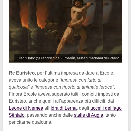
Crediti foto: @Francisco de Zurbarán, Museo Nacional del Prado
Re Euristeo
, per l’ultima impresa da dare a Ercole,
aveva unito le categorie
“Impresa con furto di
qualcosa”
e
“Impresa con riporto di animale feroce”
.
Finora Ercole aveva superato tutti i compiti imposti da
Euristeo, anche quelli all’apparenza più difficili, dal
Leone di Nemea
all’
Idra di Lerna
, dagli
uccelli del lago
Stinfalo
, passando anche dalle
stalle di Augia
, tanto
per citarne qualcuna.