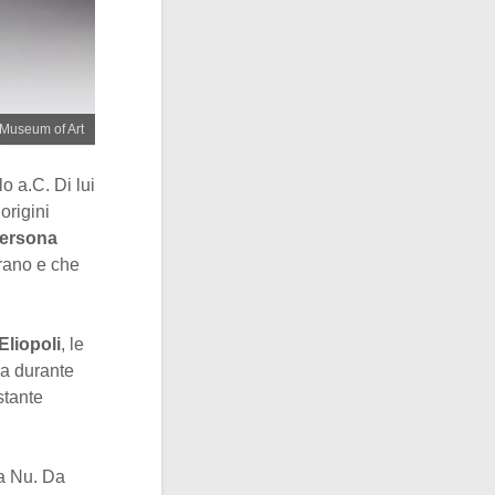
 Museum of Art
o a.C. Di lui
origini
ersona
rano e che
Eliopoli
, le
ma durante
stante
da Nu. Da