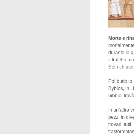
Morte e rin
mortalmente
durante la q
il fratello 
Seth chiuse 
Poi buttò lo
Byblos, in L
nibbio, trov
In un’altra 
pezzi in div
trovarli tutt
trasformatas