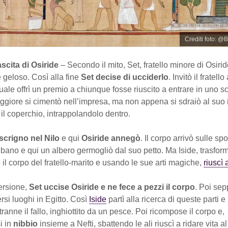
Crediti foto: @
ascita di Osiride
– Secondo il mito, Set, fratello minore di Osirid
 geloso. Così alla fine
Set decise di ucciderlo
. Invitò il fratell
uale offrì un premio a chiunque fosse riuscito a entrare in uno s
maggiore si cimentò nell’impresa, ma non appena si sdraiò al suo 
il coperchio, intrappolandolo dentro.
scrigno nel Nilo
e qui
Osiride annegò
. Il corpo arrivò sulle s
ibano e qui un albero germogliò dal suo petto. Ma Iside, trasform
ò il corpo del fratello-marito e usando le sue arti magiche,
riuscì 
versione,
Set uccise Osiride e ne fece a pezzi il corpo
. Poi sepp
ersi luoghi in Egitto. Così
Iside
partì alla ricerca di queste parti e 
i, tranne il fallo, inghiottito da un pesce. Poi ricompose il corpo e,
i in
nibbio
insieme a Nefti, sbattendo le ali riuscì a ridare vita a