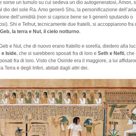
e sorse un tumulo su cui sedeva un dio autogeneratosi, Amon, 
l dio del sole Ra. Amo generò Shu, la personificazione dell’aria 
ione dell’umidità (non si capisce bene se li generò sputando o
i). Shi e Tefnut, tecnicamente due fratelli, si accoppiarono fra d
Geb, la terra e Nut, il cielo notturno
.
 Geb e Nut, che di nuovo erano fratello e sorella, diedero alla lu
 e Iside
, che si sarebbero sposati fra di loro e
Seth e Nefti
, che
sati fra di loro. Visto che Osiride era il maggiore, a lui affidaro
 Terra e degli Inferi, abitati dagli altri dei.