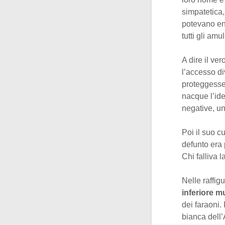
simpatetica,
potevano ent
tutti gli amu
A dire il ve
l’accesso di
proteggesser
nacque l’id
negative, un
Poi il suo c
defunto era 
Chi falliva 
Nelle raffig
inferiore m
dei faraoni
bianca dell’