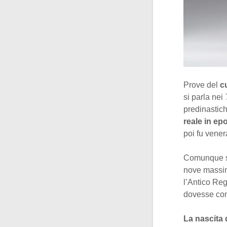
Prove del
c
si parla nei
predinastich
reale in ep
poi fu vener
Comunque si
nove massim
l’Antico Re
dovesse comp
La nascita 