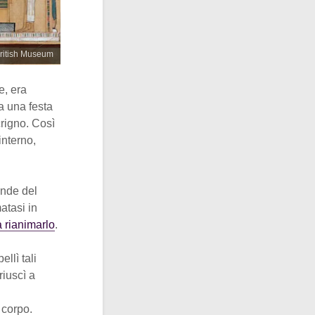
British Museum
e, era
o a una festa
crigno. Così
interno,
ponde del
atasi in
a rianimarlo
.
ellì tali
riuscì a
l corpo.