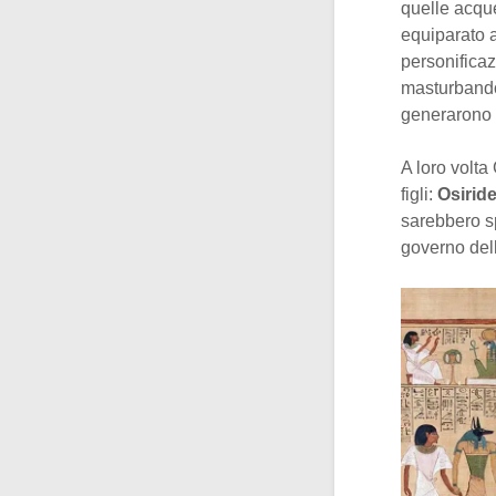
quelle acqu
equiparato a
personificaz
masturbandos
generarono
A loro volta
figli:
Osiride
sarebbero spo
governo della