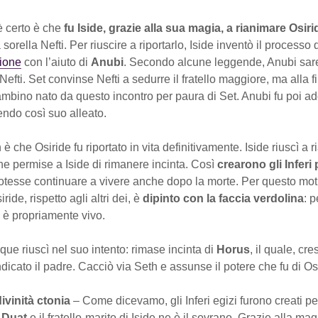
 certo è che
fu Iside, grazie alla sua magia, a rianimare Osiri
 sorella Nefti. Per riuscire a riportarlo, Iside inventò il processo 
ione
con l’aiuto di
Anubi
. Secondo alcune leggende, Anubi sareb
Nefti. Set convinse Nefti a sedurre il fratello maggiore, ma alla f
ambino nato da questo incontro per paura di Set. Anubi fu poi ad
endo così suo alleato.
 è che Osiride fu riportato in vita definitivamente. Iside riuscì a 
he permise a Iside di rimanere incinta. Così
crearono gli Inferi 
tesse continuare a vivere anche dopo la morte. Per questo mot
iride, rispetto agli altri dei, è
dipinto con la faccia verdolina
: p
n è propriamente vivo.
ue riuscì nel suo intento: rimase incinta di
Horus
, il quale, cr
icato il padre. Cacciò via Seth e assunse il potere che fu di Os
divinità ctonia
– Come dicevamo, gli Inferi egizi furono creati per
è
Duat
e il fratello-marito di Iside ne è il sovrano. Grazie alla mag