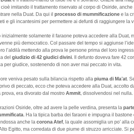
 cioè imitando il trattamento riservato al corpo di Osiride, anche a
rare nella Duat. Da qui il
processo di mummificazione
e la c
leti e gli incantesimi per permettere ai defunti di raggiungere la v
ro inizialmente solamente il faraone poteva accedere alla Duat,
venne più democratico. Col passare del tempo si aggiunse l’ide 
o l’aldilà mettendo alla prova le persone prima del loro ingress
ea del
giudizio di 42 giudici divini
. Il defunto doveva fare 42 co
a per giudice, sostenendo di non aver mai peccato in vita.
uore veniva pesato sulla bilancia rispetto alla
piuma di Ma’at
. S
privo di peccato, ecco che poteva accedere alla Duat, accolto d
la prova, era divorato dal mostro
Ammit
, dissolvendosi nel nulla.
urazioni Osiride, oltre ad avere la pelle verdina, presenta la
part
ummificata
. Ha la tipica barba dei faraoni e impugna il bastone e
. Indossa anche la
corona Atef
, la quale assomiglia un po’ alla 
Alto Egitto, ma corredata di due piume di struzzo arricciate. Si 