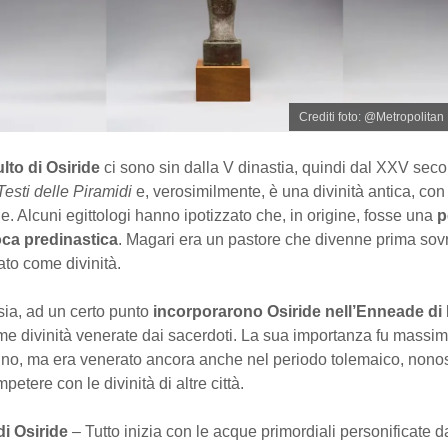
Crediti foto: @Metropolitan
ulto di Osiride
ci sono sin dalla V dinastia, quindi dal XXV secol
Testi delle Piramidi
e, verosimilmente, è una divinità antica, con 
e. Alcuni egittologi hanno ipotizzato che, in origine, fosse una
p
oca predinastica
. Magari era un pastore che divenne prima sov
ato come divinità.
a, ad un certo punto
incorporarono Osiride nell’Enneade di 
e divinità venerate dai sacerdoti. La sua importanza fu massi
gno, ma era venerato ancora anche nel periodo tolemaico, nono
etere con le divinità di altre città.
di Osiride
– Tutto inizia con le acque primordiali personificate 