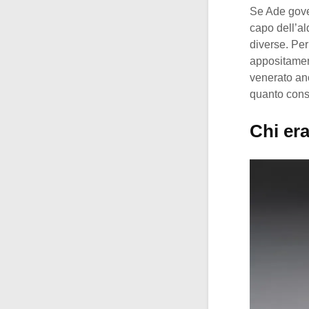
Se Ade gover
capo dell’al
diverse. Per
appositament
venerato anc
quanto consi
Chi er