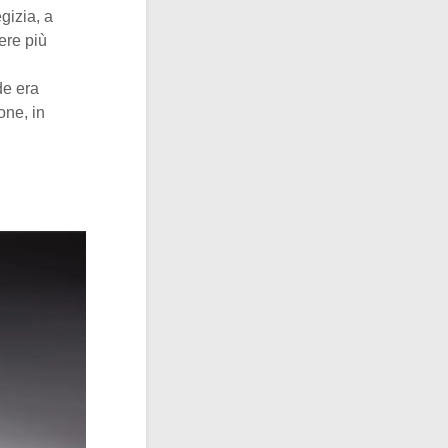
gizia, a
ere più
de era
one, in