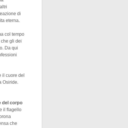
ltri
reazione di
ita eterna.
 ma col tempo
che gli dei
o. Da qui
nfessioni
e il cuore del
a Osiride.
e del corpo
 il flagello
corona
pensa che