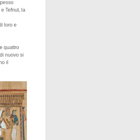
spesso
e Tefnut, la
i loro e
ce quattro
 di nuovo si
no il