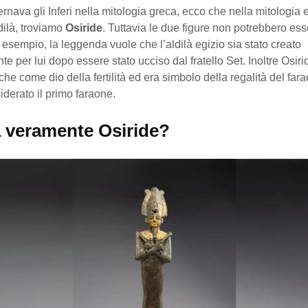
nava gli Inferi nella mitologia greca, ecco che nella mitologia e
dilà, troviamo
Osiride
. Tuttavia le due figure non potrebbero ess
 esempio, la leggenda vuole che l’aldilà egizio sia stato creato
e per lui dopo essere stato ucciso dal fratello Set. Inoltre Osiri
he come dio della fertilità ed era simbolo della regalità del fara
derato il primo faraone.
a veramente Osiride?