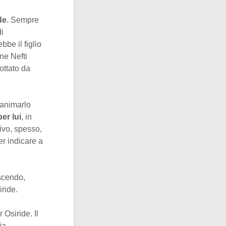
de
. Sempre
di
be il figlio
ine Nefti
ottato da
rianimarlo
per lui
, in
ivo, spesso,
er indicare a
escendo,
iride.
 Osiride. Il
ia