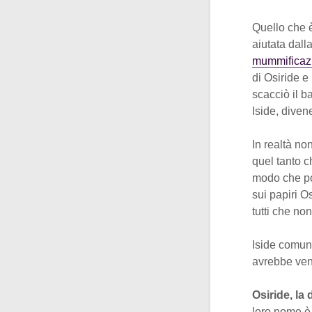
Quello che è
aiutata dalla
mummificaz
di Osiride e 
scacciò il b
Iside, diven
In realtà non
quel tanto c
modo che po
sui papiri Os
tutti che no
Iside comunq
avrebbe vend
Osiride, la 
loro nome 