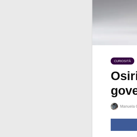
CURIOSITÀ
Osir
gove
Manuela 