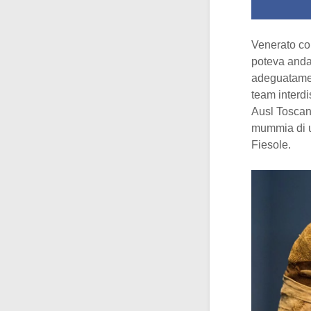
Venerato com
poteva anda
adeguatamen
team interdi
Ausl Toscan
mummia di
Fiesole.