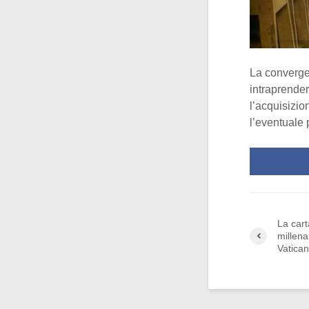
La convergen
intraprender
l’acquisizio
l’eventuale 
La cart
millena
Vatica