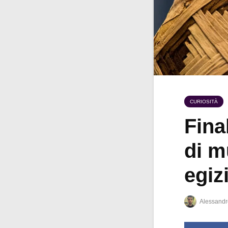
CURIOSITÀ
Fina
di m
egiz
Alessandr