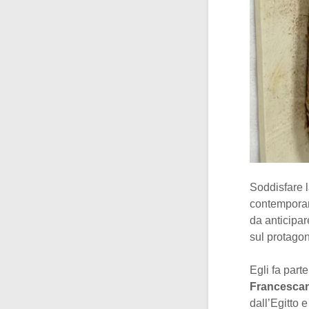
Soddisfare l
contemporan
da anticipar
sul protagon
Egli fa part
Francescan
dall’Egitto 