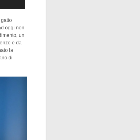
 gatto
ad oggi non
dimento, un
renze e da
ato la
ano di