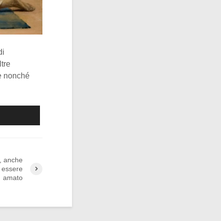
di
ltre
le nonché
a, anche
ò essere
amato