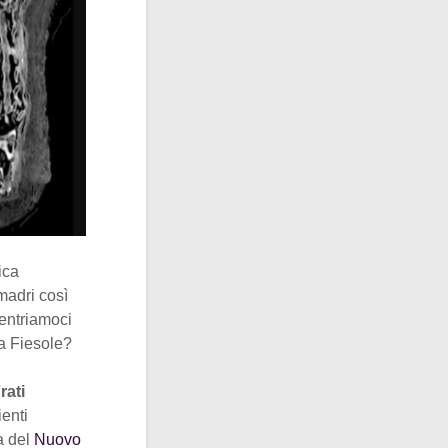
ica
madri così
centriamoci
 a Fiesole?
rati
ienti
ma del
Nuovo