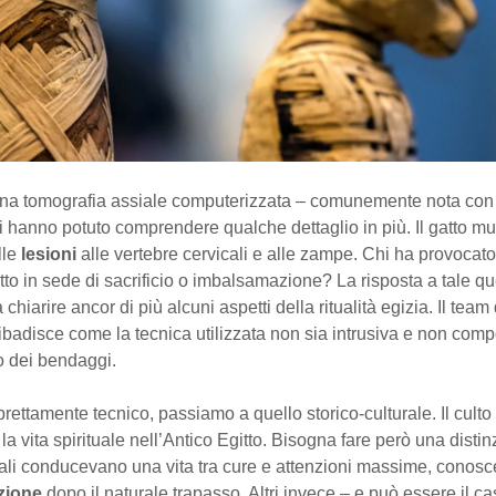
una tomografia assiale computerizzata – comunemente nota con 
si hanno potuto comprendere qualche dettaglio in più. Il gatto m
lle
lesioni
alle vertebre cervicali e alle zampe. Chi ha provocat
 fatto in sede di sacrificio o imbalsamazione? La risposta a tale qu
chiarire ancor di più alcuni aspetti della ritualità egizia. Il team 
adisce come la tecnica utilizzata non sia intrusiva e non compor
o dei bendaggi.
prettamente tecnico, passiamo a quello storico-culturale. Il cult
 la vita spirituale nell’Antico Egitto. Bisogna fare però una distin
ali conducevano una vita tra cure e attenzioni massime, conosc
zione
dopo il naturale trapasso. Altri invece – e può essere il cas