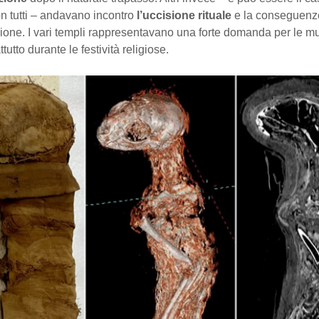
n tutti – andavano incontro
l’uccisione rituale
e la conseguenz
one. I vari templi rappresentavano una forte domanda per le 
ttutto durante le festività religiose.