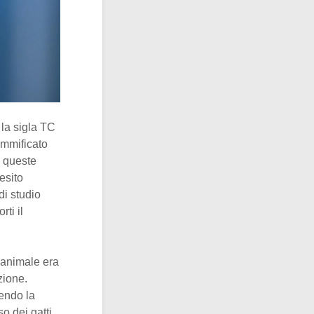
la sigla TC
ummificato
o queste
esito
di studio
ti il
o animale era
zione.
endo la
o dei gatti,