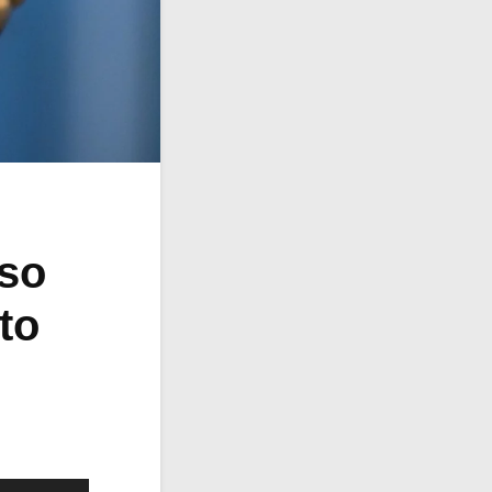
sso
to