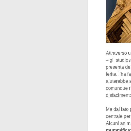
Attraverso 
– gli studio
presenta de
ferite, l’ha
aiuterebbe a 
comunque rib
disfaciment
Ma dal lato 
centrale per
Alcuni anim
mummifica