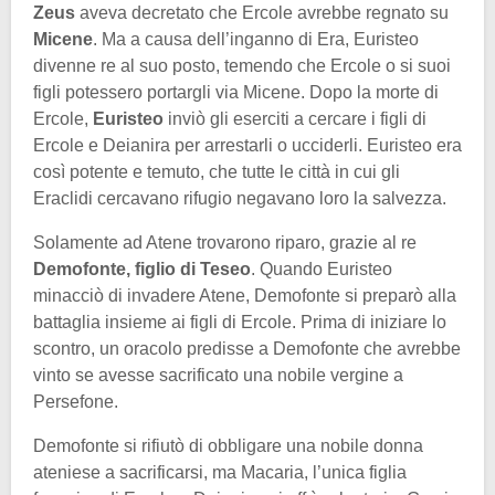
Zeus
aveva decretato che Ercole avrebbe regnato su
Micene
. Ma a causa dell’inganno di Era, Euristeo
divenne re al suo posto, temendo che Ercole o si suoi
figli potessero portargli via Micene. Dopo la morte di
Ercole,
Euristeo
inviò gli eserciti a cercare i figli di
Ercole e Deianira per arrestarli o ucciderli. Euristeo era
così potente e temuto, che tutte le città in cui gli
Eraclidi cercavano rifugio negavano loro la salvezza.
Solamente ad Atene trovarono riparo, grazie al re
Demofonte, figlio di Teseo
. Quando Euristeo
minacciò di invadere Atene, Demofonte si preparò alla
battaglia insieme ai figli di Ercole. Prima di iniziare lo
scontro, un oracolo predisse a Demofonte che avrebbe
vinto se avesse sacrificato una nobile vergine a
Persefone.
Demofonte si rifiutò di obbligare una nobile donna
ateniese a sacrificarsi, ma Macaria, l’unica figlia