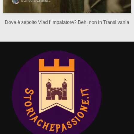
Manuela Chimera
Dove è sepolto Vlad l’impalatore? Beh, non in Transilvania