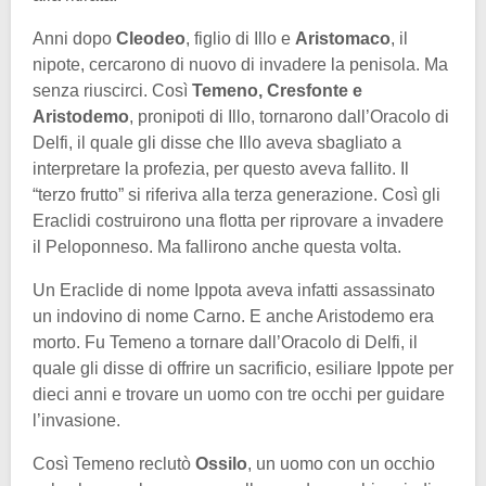
Anni dopo
Cleodeo
, figlio di Illo e
Aristomaco
, il
nipote, cercarono di nuovo di invadere la penisola. Ma
senza riuscirci. Così
Temeno, Cresfonte e
Aristodemo
, pronipoti di Illo, tornarono dall’Oracolo di
Delfi, il quale gli disse che Illo aveva sbagliato a
interpretare la profezia, per questo aveva fallito. Il
“terzo frutto” si riferiva alla terza generazione. Così gli
Eraclidi costruirono una flotta per riprovare a invadere
il Peloponneso. Ma fallirono anche questa volta.
Un Eraclide di nome Ippota aveva infatti assassinato
un indovino di nome Carno. E anche Aristodemo era
morto. Fu Temeno a tornare dall’Oracolo di Delfi, il
quale gli disse di offrire un sacrificio, esiliare Ippote per
dieci anni e trovare un uomo con tre occhi per guidare
l’invasione.
Così Temeno reclutò
Ossilo
, un uomo con un occhio