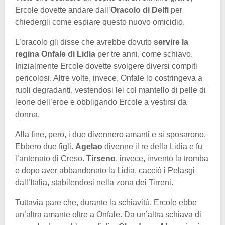
Ercole dovette andare dall’
Oracolo di Delfi
per
chiedergli come espiare questo nuovo omicidio.
L’oracolo gli disse che avrebbe dovuto
servire la
regina Onfale di Lidia
per tre anni, come schiavo.
Inizialmente Ercole dovette svolgere diversi compiti
pericolosi. Altre volte, invece, Onfale lo costringeva a
ruoli degradanti, vestendosi lei col mantello di pelle di
leone dell’eroe e obbligando Ercole a vestirsi da
donna.
Alla fine, però, i due divennero amanti e si sposarono.
Ebbero due figli.
Agelao
divenne il re della Lidia e fu
l’antenato di Creso.
Tirseno
, invece, inventò la tromba
e dopo aver abbandonato la Lidia, cacciò i Pelasgi
dall’Italia, stabilendosi nella zona dei Tirreni.
Tuttavia pare che, durante la schiavitù, Ercole ebbe
un’altra amante oltre a Onfale. Da un’altra schiava di