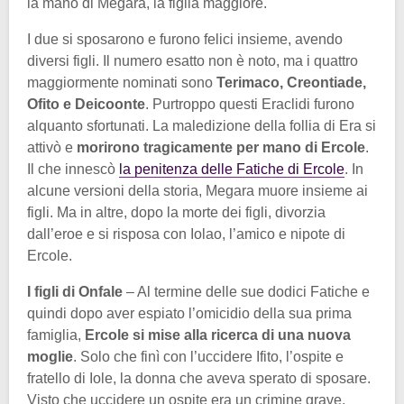
la mano di Megara, la figlia maggiore.
I due si sposarono e furono felici insieme, avendo
diversi figli. Il numero esatto non è noto, ma i quattro
maggiormente nominati sono
Terimaco, Creontiade,
Ofito e Deicoonte
. Purtroppo questi Eraclidi furono
alquanto sfortunati. La maledizione della follia di Era si
attivò e
morirono tragicamente per mano di Ercole
.
Il che innescò
la penitenza delle Fatiche di Ercole
. In
alcune versioni della storia, Megara muore insieme ai
figli. Ma in altre, dopo la morte dei figli, divorzia
dall’eroe e si risposa con Iolao, l’amico e nipote di
Ercole.
I figli di Onfale
– Al termine delle sue dodici Fatiche e
quindi dopo aver espiato l’omicidio della sua prima
famiglia,
Ercole si mise alla ricerca di una nuova
moglie
. Solo che finì con l’uccidere Ifito, l’ospite e
fratello di Iole, la donna che aveva sperato di sposare.
Visto che uccidere un ospite era un crimine grave,