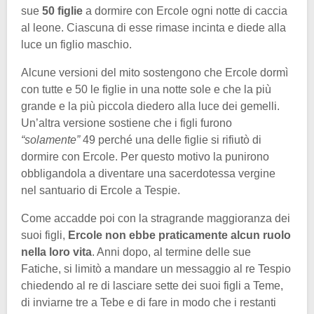
sue
50 figlie
a dormire con Ercole ogni notte di caccia
al leone. Ciascuna di esse rimase incinta e diede alla
luce un figlio maschio.
Alcune versioni del mito sostengono che Ercole dormì
con tutte e 50 le figlie in una notte sole e che la più
grande e la più piccola diedero alla luce dei gemelli.
Un’altra versione sostiene che i figli furono
“solamente”
49 perché una delle figlie si rifiutò di
dormire con Ercole. Per questo motivo la punirono
obbligandola a diventare una sacerdotessa vergine
nel santuario di Ercole a Tespie.
Come accadde poi con la stragrande maggioranza dei
suoi figli,
Ercole non ebbe praticamente alcun ruolo
nella loro vita
. Anni dopo, al termine delle sue
Fatiche, si limitò a mandare un messaggio al re Tespio
chiedendo al re di lasciare sette dei suoi figli a Teme,
di inviarne tre a Tebe e di fare in modo che i restanti