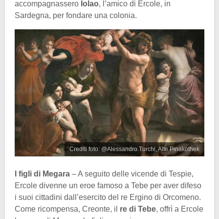
accompagnassero
Iolao
, l’amico di Ercole, in
Sardegna, per fondare una colonia.
Crediti foto: @Alessandro Turchi, Alte Pinakothek
I figli di Megara
– A seguito delle vicende di Tespie,
Ercole divenne un eroe famoso a Tebe per aver difeso
i suoi cittadini dall’esercito del re Ergino di Orcomeno.
Come ricompensa, Creonte, il
re di Tebe
, offrì a Ercole