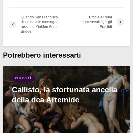
Quando San Francisco
Ercole e i suoi
disse no alle montagne
innumerevoli figli, gli
russe sul Golden Gate
Eraclidi
Bridge
Potrebbero interessarti
CURIOSITÀ
Callisto, la sfortunata ancella
della dea Artemide