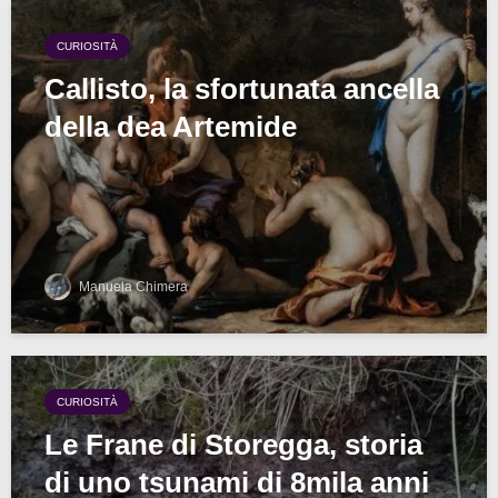
CURIOSITÀ
Callisto, la sfortunata ancella
della dea Artemide
Manuela Chimera
CURIOSITÀ
Le Frane di Storegga, storia
di uno tsunami di 8mila anni