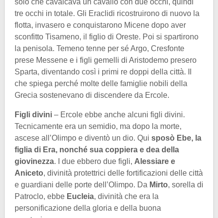
solo che cavalcava un cavallo con due occhi, quindi
tre occhi in totale. Gli Eraclidi ricostruirono di nuovo la
flotta, invasero e conquistarono Micene dopo aver
sconfitto Tisameno, il figlio di Oreste. Poi si spartirono
la penisola. Temeno tenne per sé Argo, Cresfonte
prese Messene e i figli gemelli di Aristodemo presero
Sparta, diventando così i primi re doppi della città. Il
che spiega perché molte delle famiglie nobili della
Grecia sostenevano di discendere da Ercole.
Figli divini
– Ercole ebbe anche alcuni figli divini.
Tecnicamente era un semidio, ma dopo la morte,
ascese all’Olimpo e diventò un dio. Qui
sposò Ebe, la
figlia di Era, nonché sua coppiera e dea della
giovinezza
. I due ebbero due figli,
Alessiare e
Aniceto
, divinità protettrici delle fortificazioni delle città
e guardiani delle porte dell’Olimpo. Da
Mirto
, sorella di
Patroclo, ebbe
Eucleia
, divinità che era la
personificazione della gloria e della buona