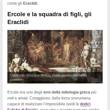
come gli
Eraclidi
.
Ercole e la squadra di figli, gli
Eraclidi
Crediti foto: @Gustave Moreau, Public domain, Wikimedia
Commons
Ercole era uno degli
eroi della mitologia greca
più
noti e amati. Coraggioso, dalla forza sovrumana,
capace di realizzare l’impossibile (vedi le
dodici
Fatiche di Ercole
), ecco che a quanto pare era anche