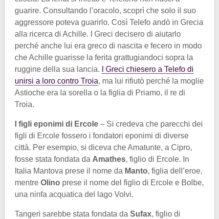
guarire. Consultando l’oracolo, scoprì che solo il suo
aggressore poteva guarirlo. Così Telefo andò in Grecia
alla ricerca di Achille. I Greci decisero di aiutarlo
perché anche lui era greco di nascita e fecero in modo
che Achille guarisse la ferita grattugiandoci sopra la
ruggine della sua lancia.
I Greci chiesero a Telefo di
unirsi a loro contro Troia
, ma lui rifiutò perché la moglie
Astioche era la sorella o la figlia di Priamo, il re di
Troia.
I figli eponimi di Ercole
– Si credeva che parecchi dei
figli di Ercole fossero i fondatori eponimi di diverse
città. Per esempio, si diceva che Amatunte, a Cipro,
fosse stata fondata da
Amathes
, figlio di Ercole. In
Italia Mantova prese il nome da
Manto
, figlia dell’eroe,
mentre
Olino
prese il nome del figlio di Ercole e Bolbe,
una ninfa acquatica del lago Volvi.
Tangeri sarebbe stata fondata da
Sufax
, figlio di