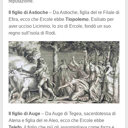
reputazione.
Il figlio di Astioche
– Da Astioche, figlia del re Filale di
Efira, ecco che Ercole ebbe
Tiopolemo
. Esiliato per
aver ucciso Licimnio, lo zio di Ercole, fondò un suo
regno sull’isola di Rodi.
Il figlio di Auge
– Da Auge di Tegea, sacerdotessa di
Atena e figlia del re Aleo, ecco che Ercole ebbe
Telefo
, il figlio che più gli assomigliava come forza e