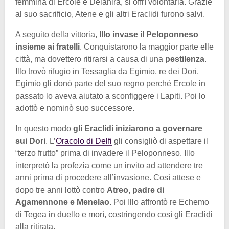
femmina di Ercole e Deianira, si offrì volontaria. Grazie
al suo sacrificio, Atene e gli altri Eraclidi furono salvi.
A seguito della vittoria,
Illo invase il Peloponneso
insieme ai fratelli
. Conquistarono la maggior parte elle
città, ma dovettero ritirarsi a causa di una
pestilenza
.
Illo trovò rifugio in Tessaglia da Egimio, re dei Dori.
Egimio gli donò parte del suo regno perché Ercole in
passato lo aveva aiutato a sconfiggere i Lapiti. Poi lo
adottò e nominò suo successore.
In questo modo
gli Eraclidi iniziarono a governare
sui Dori
. L’
Oracolo di Delfi
gli consigliò di aspettare il
“terzo frutto” prima di invadere il Peloponneso. Illo
interpretò la profezia come un invito ad attendere tre
anni prima di procedere all’invasione. Così attese e
dopo tre anni lottò contro
Atreo, padre di
Agamennone e Menelao
. Poi Illo affrontò re Echemo
di Tegea in duello e morì, costringendo così gli Eraclidi
alla ritirata.