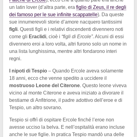
un latin lover (d’altra parte, era
figlio di Zeus, il re degli
dei famoso per le sue infinite scappatelle
). Da queste
sue innumerevoli storie d’amore nacquero tantissimi
figli
. Questi figli e i relativi discendenti divennero noti
come gli
Eraclidi
, cioè i
“figli di Ercole”
. Alcuni di essi
divennero eroi a loro volta, altri furono solo un nome in
una lista lunghissima, mentre altri fondarono interi
regni.
I nipoti di Tespio
– Quando Ercole aveva solamente
18 anni, ecco che venne spedito a uccidere il
mostruoso Leone del Citerone
. Questo leone viveva
vicino al monte Citerone e aveva iniziato a divorare il
bestiame di Anfitrione, il padre adottivo dell’eroe e di
Tespio, un altro sovrano.
Tespio si offrì di ospitare Ercole finché l’eroe non
avesse ucciso la belva. E nell’ospitalità erano incluse
anche le sue figlie. In pratica Tespio mandò una delle