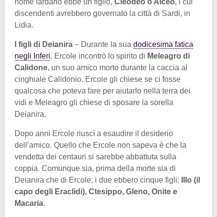
nome Iardano ebbe un figlio,
Cleodeo o Alceo
, i cui
discendenti avrebbero governato la città di Sardi, in
Lidia.
I figli di Deianira
– Durante la sua
dodicesima fatica
negli Inferi
, Ercole incontrò lo spirito di
Meleagro di
Calidone
, un suo amico morto durante la caccia al
cinghiale Calidonio. Ercole gli chiese se ci fosse
qualcosa che poteva fare per aiutarlo nella terra dei
vidi e Meleagro gli chiese di sposare la sorella
Deianira.
Dopo anni Ercole riuscì a esaudire il desiderio
dell’amico. Quello che Ercole non sapeva è che la
vendetta dei centauri si sarebbe abbattuta sulla
coppia. Comunque sia, prima della morte sia di
Deianira che di Ercole, i due ebbero cinque figli:
Illo (il
capo degli Eraclidi), Ctesippo, Gleno, Onite e
Macaria
.