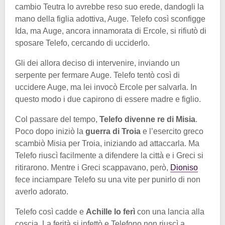
cambio Teutra lo avrebbe reso suo erede, dandogli la
mano della figlia adottiva, Auge. Telefo così sconfigge
Ida, ma Auge, ancora innamorata di Ercole, si rifiutò di
sposare Telefo, cercando di ucciderlo.
Gli dei allora deciso di intervenire, inviando un
serpente per fermare Auge. Telefo tentò così di
uccidere Auge, ma lei invocò Ercole per salvarla. In
questo modo i due capirono di essere madre e figlio.
Col passare del tempo,
Telefo divenne re di Misia
.
Poco dopo iniziò la
guerra di Troia
e l’esercito greco
scambiò Misia per Troia, iniziando ad attaccarla. Ma
Telefo riuscì facilmente a difendere la città e i Greci si
ritirarono. Mentre i Greci scappavano, però,
Dioniso
fece inciampare Telefo su una vite per punirlo di non
averlo adorato.
Telefo così cadde e
Achille lo ferì
con una lancia alla
coscia. La ferità si infettò e Telefono non riuscì a